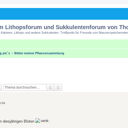
m Lithopsforum und Sukkulentenforum von T
 Kakteen, Lithops und andere Sukkulenten. Treffpunkt für Freunde von Wasserspeichernden
ng pic´s
Bilder meiner Pflanzensammlung
Suche
Erweiterte Suche
6:04
on diesjährigen Blüten