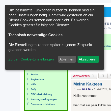
Um bestimmte Funktionen nutzen zu können sind ein
paar Einstellungen nötig. Damit wird gesteuert ob ein
Dienst Cookies setzen darf oder nicht. Es werden
Kakteenforu
Cookies gesetzt für folgende Dienste:
Forum für
Technisch notwendige Cookies
.
Schnellzugriff
FAQ
Kontakt
Die Einstellungen können später zu jedem Zeitpunkt
Portal
Foren-Übersicht
interessante Bilder / interesti
geändert werden.
MENÜ
Zu den Cookie-Einstellungen
Ablehnen
Akzeptieren
Meine Kakteen
Inhalt
Moderator:
Moderatoren
Foren-Übersicht
Suche
Antworten
Registrieren
Meine Kakteen
Hilfe
B
von
Nick76
»
5. Mai 2024, 1
FAQ
e
BBCode-Anleitung
i
Hallo zusammen,
t
Nutzungsbedingungen
r
a
Datenschutzrichtlinie
hier mal ein paar Bilder v
g