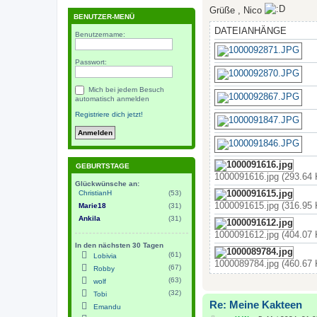
Grüße , Nico
BENUTZER-MENÜ
DATEIANHÄNGE
Benutzername:
Passwort:
Mich bei jedem Besuch
automatisch anmelden
Registriere dich jetzt!
GEBURTSTAGE
1000091616.jpg (293.64 
Glückwünsche an:
ChristianH
(53)
1000091615.jpg (316.95 
Marie18
(31)
Ankila
(31)
1000091612.jpg (404.07 
In den nächsten 30 Tagen
(61)
Lobivia
1000089784.jpg (460.67 
(67)
Robby
(63)
wolf
(32)
Tobi
Re: Meine Kakteen
Emandu