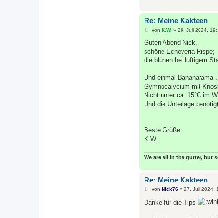
Re: Meine Kakteen
B
von
K.W.
»
26. Juli 2024, 19
e
i
Guten Abend Nick,
t
schöne Echeveria-Rispe;
r
a
die blühen bei luftigem S
g
Und einmal Bananarama . 
Gymnocalycium mit Knospe
Nicht unter ca. 15°C im W
Und die Unterlage benötig
Beste Grüße
K.W.
We are all in the gutter, but 
Re: Meine Kakteen
B
von
Nick76
»
27. Juli 2024, 
e
i
Danke für die Tips
t
r
a