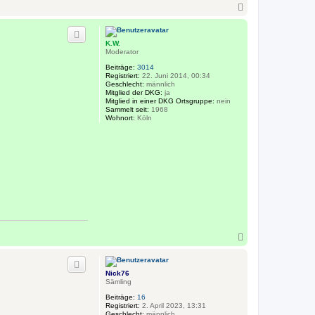
N
a
c
h
K.W.
o
Moderator
b
e
Beiträge:
3014
n
Registriert:
22. Juni 2014, 00:34
Geschlecht:
männlich
Mitglied der DKG:
ja
Mitglied in einer DKG Ortsgruppe:
nein
Sammelt seit:
1968
Wohnort:
Köln
N
a
c
h
Nick76
o
Sämling
b
e
Beiträge:
16
n
Registriert:
2. April 2023, 13:31
Geschlecht:
männlich