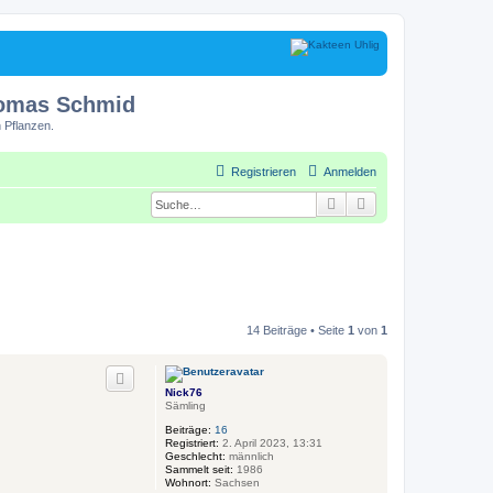
homas Schmid
 Pflanzen.
Registrieren
Anmelden
Suche
Erweiterte Suche
14 Beiträge • Seite
1
von
1
Nick76
Sämling
Beiträge:
16
Registriert:
2. April 2023, 13:31
Geschlecht:
männlich
Sammelt seit:
1986
Wohnort:
Sachsen