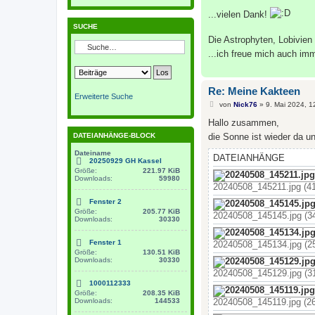
e
i
...vielen Dank!
t
SUCHE
r
a
Die Astrophyten, Lobivien
g
...ich freue mich auch im
Re: Meine Kakteen
Erweiterte Suche
B
von
Nick76
»
9. Mai 2024, 1
e
i
Hallo zusammen,
t
DATEIANHÄNGE-BLOCK
die Sonne ist wieder da u
r
a
Dateiname
g
DATEIANHÄNGE
20250929 GH Kassel
Größe:
221.97 KiB
Downloads:
59980
20240508_145211.jpg (41
Fenster 2
Größe:
205.77 KiB
20240508_145145.jpg (34
Downloads:
30330
Fenster 1
20240508_145134.jpg (25
Größe:
130.51 KiB
Downloads:
30330
20240508_145129.jpg (31
1000112333
Größe:
208.35 KiB
Downloads:
144533
20240508_145119.jpg (26