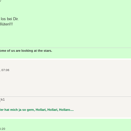
7
los bei Dir.
lüten!!!
some of us are looking at the stars.
, 07:06
r hat mich ja so gern, Hollari, Hollari, Hollaro....
5:20