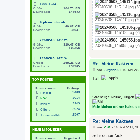
1000112341
20240508_145114.jpg (38
Größe:
184.79 KiB
Downloads:
144533
20240508_145110.jpg (29
Tephrocactus ab...
Größe:
60.67 KiB
Downloads:
38031
20240508_145106.jpg (25
20240508_145129
Größe:
310.47 KiB
20240508_145055.jpg (28
Downloads:
146365
20240508_145134
Größe:
258.21 KiB
Re: Meine Kakteen
Downloads:
146365
B
von
JürgenKS
»
10. Mai 202
e
i
Toll.
TOP POSTER
t
r
Benutzername
Beiträge
a
g
3400
Peter II
Stachelige Grüße, Jürgen
3014
K.W.
2943
schlurf
Mein kleiner grüner Kaktus, de
2924
Gilbert
2567
Tobias Wallek
Re: Meine Kakteen
B
von
K.W.
»
10. Mai 2024, 23
NEUE MITGLIEDER
e
i
Sehr schön Nick!
Benutzername
Registriert
t