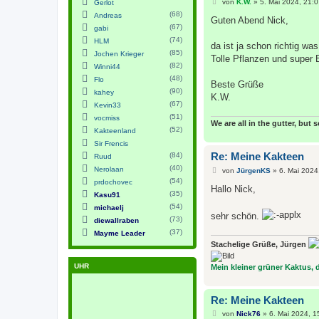
B
von
K.W.
»
5. Mai 2024, 21:0
Gerlot
e
(68)
Andreas
i
Guten Abend Nick,
(67)
t
gabi
r
(74)
HLM
a
da ist ja schon richtig was 
(85)
g
Jochen Krieger
Tolle Pflanzen und super B
(82)
Winni44
(48)
Flo
Beste Grüße
(90)
kahey
K.W.
(67)
Kevin33
(51)
vocmiss
We are all in the gutter, but 
(52)
Kakteenland
Sir Frencis
Re: Meine Kakteen
(84)
Ruud
(40)
Nerolaan
B
von
JürgenKS
»
6. Mai 2024
e
(54)
prdochovec
i
Hallo Nick,
(35)
Kasu91
t
r
(54)
michaelj
a
sehr schön.
(73)
diewallraben
g
(37)
Mayme Leader
Stachelige Grüße, Jürgen
UHR
Mein kleiner grüner Kaktus, de
Re: Meine Kakteen
B
von
Nick76
»
6. Mai 2024, 1