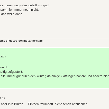
te Sammlung - das gefällt mir gut!
ngsammler immer noch nicht.
 das war's dann.
some of us are looking at the stars.
13:04
wie du.
itig aufgestellt.
lle immer gut durch den Winter, da einige Gattungen höhere und andere nied
16:42
 aber ihre Blüten.... Einfach traumhaft. Sehr schön anzusehen.