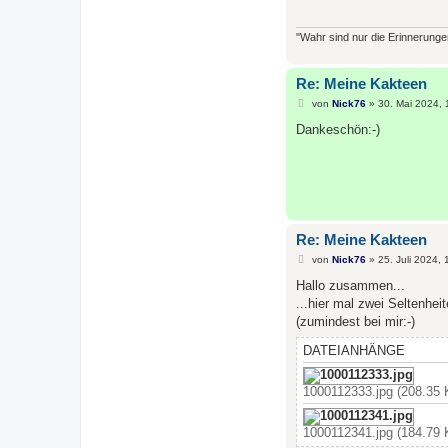
r
a
g
"Wahr sind nur die Erinnerungen
Re: Meine Kakteen
B
von
Nick76
»
30. Mai 2024, 
e
i
Dankeschön:-)
t
r
a
g
Re: Meine Kakteen
B
von
Nick76
»
25. Juli 2024, 
e
i
Hallo zusammen...
t
...hier mal zwei Seltenheit
r
a
(zumindest bei mir:-)
g
DATEIANHÄNGE
1000112333.jpg (208.35 
1000112341.jpg (184.79 