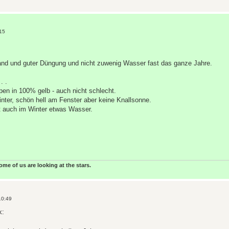
:15
tand und guter Düngung und nicht zuwenig Wasser fast das ganze Jahre.
. .
n in 100% gelb - auch nicht schlecht.
inter, schön hell am Fenster aber keine Knallsonne.
t auch im Winter etwas Wasser.
some of us are looking at the stars.
10:49