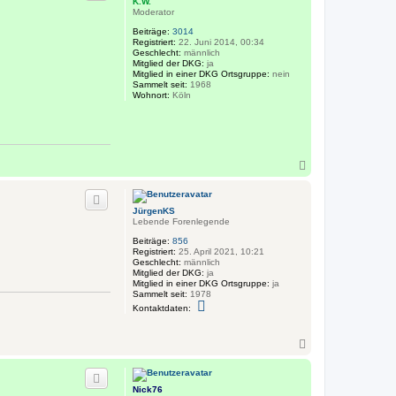
K.W.
o
Moderator
b
e
Beiträge:
3014
n
Registriert:
22. Juni 2014, 00:34
Geschlecht:
männlich
Mitglied der DKG:
ja
Mitglied in einer DKG Ortsgruppe:
nein
Sammelt seit:
1968
Wohnort:
Köln
N
a
c
h
JürgenKS
o
Lebende Forenlegende
b
e
Beiträge:
856
n
Registriert:
25. April 2021, 10:21
Geschlecht:
männlich
Mitglied der DKG:
ja
Mitglied in einer DKG Ortsgruppe:
ja
Sammelt seit:
1978
K
Kontaktdaten:
o
n
t
N
a
a
k
c
t
d
h
a
Nick76
o