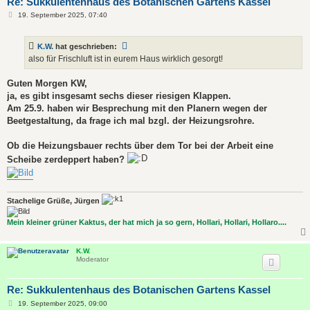
Re: Sukkulentenhaus des Botanischen Gartens Kassel
B
19. September 2025, 07:40
e
i
t
K.W.
hat geschrieben:
r
a
also für Frischluft ist in eurem Haus wirklich gesorgt!
g
Guten Morgen KW,
ja, es gibt insgesamt sechs dieser riesigen Klappen.
Am 25.9. haben wir Besprechung mit den Planern wegen der
Beetgestaltung, da frage ich mal bzgl. der Heizungsrohre.
Ob die Heizungsbauer rechts über dem Tor bei der Arbeit eine
Scheibe zerdeppert haben?
Stachelige Grüße, Jürgen
Mein kleiner grüner Kaktus, der hat mich ja so gern, Hollari, Hollari, Hollaro....
K.W.
Moderator
Re: Sukkulentenhaus des Botanischen Gartens Kassel
B
19. September 2025, 09:00