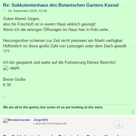
Re: Sukkulentenhaus des Botanischen Gartens Kassel
B
18. September 2025, 22:40
e
i
Guten Abend Jürgen,
t
also für Frischluft ist in eurem Haus wirklich gesorgt!
r
a
Wenn ich die winzigen Öffnungen im Haus hier in Köln sehe. . .
g
Heizungsrohre scheinen zur Zeit recht preiswert am Markt verfügbar.
Hoffentlich ist diese große Zahl von Leitungen unter dem Dach gewollt. . .
???
Ich bin gespannt und warte auf die Fortsetzung Deines Berichts!
Beste Grüße
K.W.
...
We are all in the gutter, but some of us are looking at the stars.
JürgenKS
Lebende Forenlegende