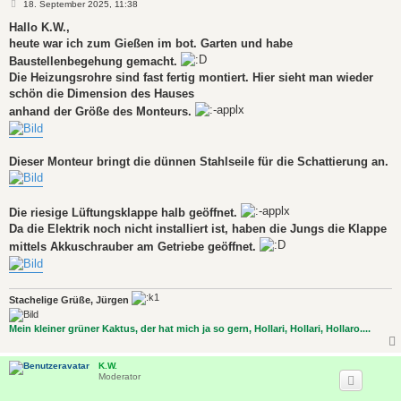
B
18. September 2025, 11:38
e
i
Hallo K.W.,
t
heute war ich zum Gießen im bot. Garten und habe
r
a
Baustellenbegehung gemacht.
g
Die Heizungsrohre sind fast fertig montiert. Hier sieht man wieder
schön die Dimension des Hauses
anhand der Größe des Monteurs.
Dieser Monteur bringt die dünnen Stahlseile für die Schattierung an.
Die riesige Lüftungsklappe halb geöffnet.
Da die Elektrik noch nicht installiert ist, haben die Jungs die Klappe
mittels Akkuschrauber am Getriebe geöffnet.
Stachelige Grüße, Jürgen
Mein kleiner grüner Kaktus, der hat mich ja so gern, Hollari, Hollari, Hollaro....
K.W.
Moderator