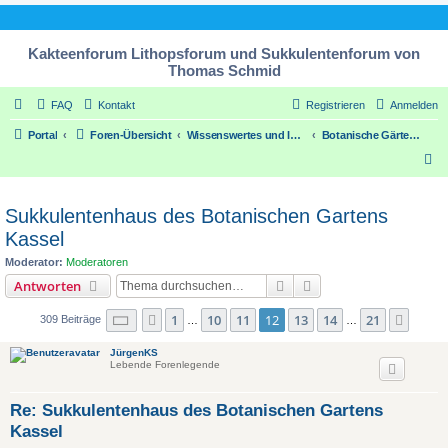
Kakteenforum Lithopsforum und Sukkulentenforum von
Thomas Schmid
FAQ
Kontakt
Registrieren
Anmelden
Portal
Foren-Übersicht
Wissenswertes und Informatives über unsere Pflanzen / Some worth knowing things about our plants
Botanische Gärten und Kakteen- Sukkulentengärtnereien
S
u
c
Sukkulentenhaus des Botanischen Gartens
h
Kassel
e
Moderator:
Moderatoren
Suche
Erweiterte Suche
Antworten
Seite
12
von
21
1
10
11
12
13
14
21
Vorherige
Nächs
309 Beiträge
…
…
JürgenKS
Lebende Forenlegende
Re: Sukkulentenhaus des Botanischen Gartens
Kassel