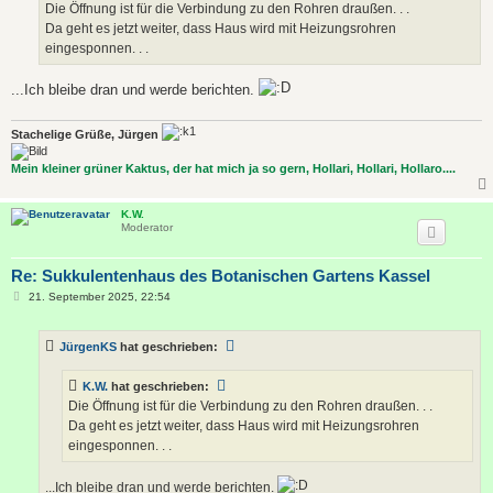
a
Die Öffnung ist für die Verbindung zu den Rohren draußen. . .
g
Da geht es jetzt weiter, dass Haus wird mit Heizungsrohren
eingesponnen. . .
...Ich bleibe dran und werde berichten.
Stachelige Grüße, Jürgen
Mein kleiner grüner Kaktus, der hat mich ja so gern, Hollari, Hollari, Hollaro....
K.W.
Moderator
Re: Sukkulentenhaus des Botanischen Gartens Kassel
B
21. September 2025, 22:54
e
i
t
JürgenKS
hat geschrieben:
r
a
g
K.W.
hat geschrieben:
Die Öffnung ist für die Verbindung zu den Rohren draußen. . .
Da geht es jetzt weiter, dass Haus wird mit Heizungsrohren
eingesponnen. . .
...Ich bleibe dran und werde berichten.