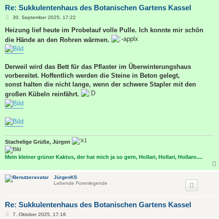
Re: Sukkulentenhaus des Botanischen Gartens Kassel
B
30. September 2025, 17:22
e
i
Heizung lief heute im Probelauf volle Pulle. Ich konnte mir schön
t
die Hände an den Rohren wärmen.
r
a
g
Derweil wird das Bett für das Pflaster im Überwinterungshaus
vorbereitet. Hoffentlich werden die Steine in Beton gelegt,
sonst halten die nicht lange, wenn der schwere Stapler mit den
großen Kübeln reinfährt.
Stachelige Grüße, Jürgen
Mein kleiner grüner Kaktus, der hat mich ja so gern, Hollari, Hollari, Hollaro....
JürgenKS
Lebende Forenlegende
Re: Sukkulentenhaus des Botanischen Gartens Kassel
B
7. Oktober 2025, 17:16