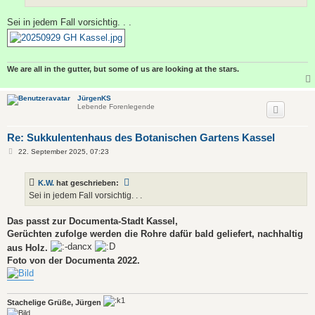
Sei in jedem Fall vorsichtig. . .
We are all in the gutter, but some of us are looking at the stars.
JürgenKS
Lebende Forenlegende
Re: Sukkulentenhaus des Botanischen Gartens Kassel
B
22. September 2025, 07:23
e
i
t
K.W.
hat geschrieben:
r
a
Sei in jedem Fall vorsichtig. . .
g
Das passt zur Documenta-Stadt Kassel,
Gerüchten zufolge werden die Rohre dafür bald geliefert, nachhaltig
aus Holz.
Foto von der Documenta 2022.
Stachelige Grüße, Jürgen