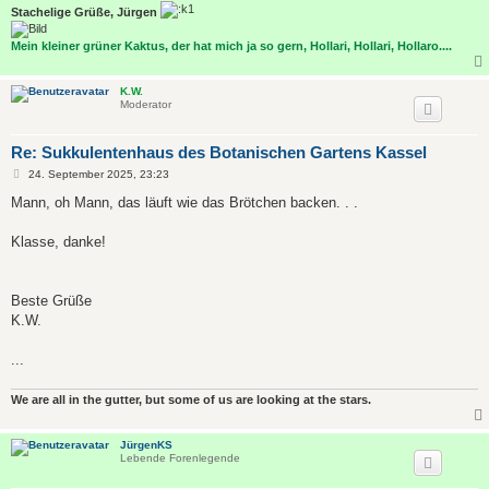
Stachelige Grüße, Jürgen
Mein kleiner grüner Kaktus, der hat mich ja so gern, Hollari, Hollari, Hollaro....
K.W.
Moderator
Re: Sukkulentenhaus des Botanischen Gartens Kassel
B
24. September 2025, 23:23
e
i
Mann, oh Mann, das läuft wie das Brötchen backen. . .
t
r
a
Klasse, danke!
g
Beste Grüße
K.W.
...
We are all in the gutter, but some of us are looking at the stars.
JürgenKS
Lebende Forenlegende