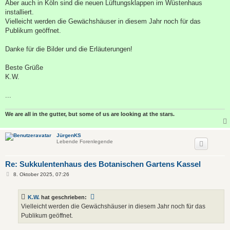
Aber auch in Köln sind die neuen Lüftungsklappen im Wüstenhaus
installiert.
Vielleicht werden die Gewächshäuser in diesem Jahr noch für das
Publikum geöffnet.
Danke für die Bilder und die Erläuterungen!
Beste Grüße
K.W.
...
We are all in the gutter, but some of us are looking at the stars.
JürgenKS
Lebende Forenlegende
Re: Sukkulentenhaus des Botanischen Gartens Kassel
B
8. Oktober 2025, 07:26
e
i
t
K.W.
hat geschrieben:
r
a
Vielleicht werden die Gewächshäuser in diesem Jahr noch für das
g
Publikum geöffnet.