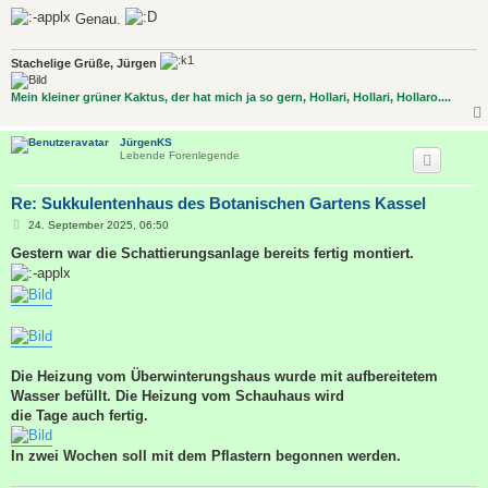
Genau.
Stachelige Grüße, Jürgen
Mein kleiner grüner Kaktus, der hat mich ja so gern, Hollari, Hollari, Hollaro....
JürgenKS
Lebende Forenlegende
Re: Sukkulentenhaus des Botanischen Gartens Kassel
B
24. September 2025, 06:50
e
i
Gestern war die Schattierungsanlage bereits fertig montiert.
t
r
a
g
Die Heizung vom Überwinterungshaus wurde mit aufbereitetem
Wasser befüllt. Die Heizung vom Schauhaus wird
die Tage auch fertig.
In zwei Wochen soll mit dem Pflastern begonnen werden.