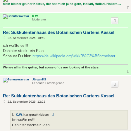
Mein kleiner grüner Kaktus, der hat mich ja so gern, Hollari, Hollari, Hollaro....
K.W.
Moderator
Re: Sukkulentenhaus des Botanischen Gartens Kassel
B
22. September 2025, 10:50
e
i
ich wußte es!!!
t
Dahinter steckt ein Plan. . .
r
a
Schaust Du hier:
https://de.wikipedia.org/wiki/R%C3%B6hrmeister
g
We are all in the gutter, but some of us are looking at the stars.
JürgenKS
Lebende Forenlegende
Re: Sukkulentenhaus des Botanischen Gartens Kassel
B
22. September 2025, 12:22
e
i
t
K.W.
hat geschrieben:
r
a
ich wußte es!!!
g
Dahinter steckt ein Plan. . .