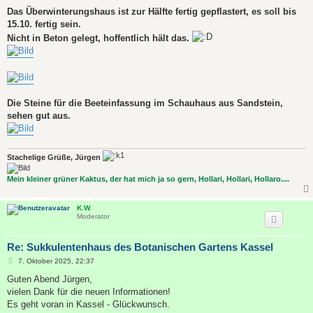
e
i
Das Überwinterungshaus ist zur Hälfte fertig gepflastert, es soll bis
t
15.10. fertig sein.
r
a
Nicht in Beton gelegt, hoffentlich hält das.
g
Die Steine für die Beeteinfassung im Schauhaus aus Sandstein,
sehen gut aus.
Stachelige Grüße, Jürgen
Mein kleiner grüner Kaktus, der hat mich ja so gern, Hollari, Hollari, Hollaro....
K.W.
Moderator
Re: Sukkulentenhaus des Botanischen Gartens Kassel
B
7. Oktober 2025, 22:37
e
i
Guten Abend Jürgen,
t
vielen Dank für die neuen Informationen!
r
a
Es geht voran in Kassel - Glückwunsch.
g