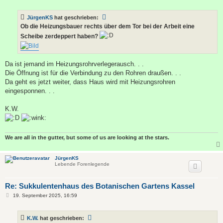
e
i
t
JürgenKS
hat geschrieben:
r
a
Ob die Heizungsbauer rechts über dem Tor bei der Arbeit eine
g
Scheibe zerdeppert haben?
Da ist jemand im Heizungsrohrverlegerausch. . .
Die Öffnung ist für die Verbindung zu den Rohren draußen. . .
Da geht es jetzt weiter, dass Haus wird mit Heizungsrohren
eingesponnen. . .
K.W.
We are all in the gutter, but some of us are looking at the stars.
JürgenKS
Lebende Forenlegende
Re: Sukkulentenhaus des Botanischen Gartens Kassel
B
19. September 2025, 16:59
e
i
t
K.W.
hat geschrieben:
r