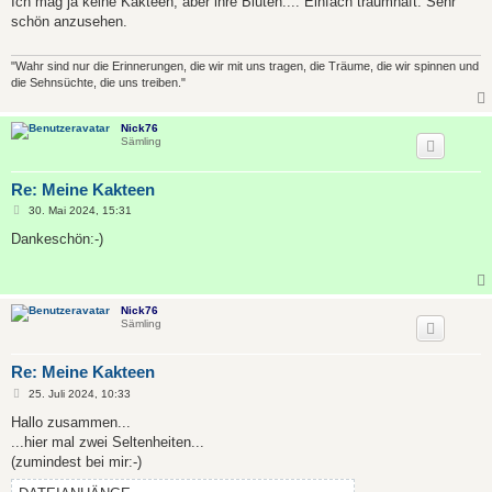
Ich mag ja keine Kakteen, aber ihre Blüten.... Einfach traumhaft. Sehr
t
schön anzusehen.
r
a
g
"Wahr sind nur die Erinnerungen, die wir mit uns tragen, die Träume, die wir spinnen und
die Sehnsüchte, die uns treiben."
Nick76
Sämling
Re: Meine Kakteen
B
30. Mai 2024, 15:31
e
i
Dankeschön:-)
t
r
a
g
Nick76
Sämling
Re: Meine Kakteen
B
25. Juli 2024, 10:33
e
i
Hallo zusammen...
t
...hier mal zwei Seltenheiten...
r
a
(zumindest bei mir:-)
g