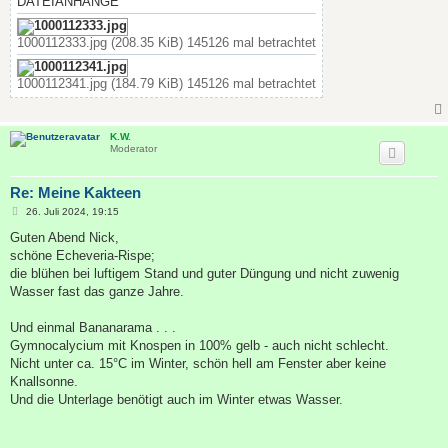
DATEIANHÄNGE
1000112333.jpg (208.35 KiB) 145126 mal betrachtet
1000112341.jpg (184.79 KiB) 145126 mal betrachtet
K.W.
Moderator
Re: Meine Kakteen
B
26. Juli 2024, 19:15
e
i
Guten Abend Nick,
t
schöne Echeveria-Rispe;
r
a
die blühen bei luftigem Stand und guter Düngung und nicht zuwenig
g
Wasser fast das ganze Jahre.
Und einmal Bananarama . . .
Gymnocalycium mit Knospen in 100% gelb - auch nicht schlecht.
Nicht unter ca. 15°C im Winter, schön hell am Fenster aber keine
Knallsonne.
Und die Unterlage benötigt auch im Winter etwas Wasser.