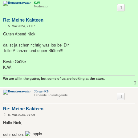
K.W.
Moderator
Re: Meine Kakteen
B
5. Mai 2024, 21:07
e
i
Guten Abend Nick,
t
r
a
da ist ja schon richtig was los bei Dir.
g
Tolle Pflanzen und super Blüten!!!
Beste Grüße
K.W.
We are all in the gutter, but some of us are looking at the stars.
JürgenKS
Lebende Forenlegende
Re: Meine Kakteen
B
6. Mai 2024, 07:06
e
i
Hallo Nick,
t
r
a
sehr schön.
g