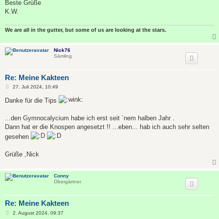
Beste Grüße
K.W.
We are all in the gutter, but some of us are looking at the stars.
Nick76
Sämling
Re: Meine Kakteen
B
27. Juli 2024, 10:49
e
i
Danke für die Tips
t
r
a
...den Gymnocalycium habe ich erst seit ´nem halben Jahr .
g
Dann hat er die Knospen angesetzt !! ...eben... hab ich auch sehr selten
gesehen
Grüße ,Nick
Conny
Obergärtner
Re: Meine Kakteen
B
2. August 2024, 09:37
e