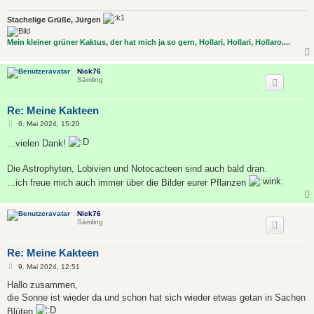
Stachelige Grüße, Jürgen
Mein kleiner grüner Kaktus, der hat mich ja so gern, Hollari, Hollari, Hollaro....
Nick76
Sämling
Re: Meine Kakteen
B
6. Mai 2024, 15:20
e
i
...vielen Dank!
t
r
a
Die Astrophyten, Lobivien und Notocacteen sind auch bald dran.
g
...ich freue mich auch immer über die Bilder eurer Pflanzen
Nick76
Sämling
Re: Meine Kakteen
B
9. Mai 2024, 12:51
e
i
Hallo zusammen,
t
die Sonne ist wieder da und schon hat sich wieder etwas getan in Sachen
r
a
Blüten