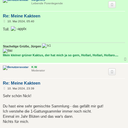
Lebende Forenlegende
Re: Meine Kakteen
B
10. Mai 2024, 05:40
e
i
Toll.
t
r
a
g
Stachelige Grüße, Jürgen
Mein kleiner grüner Kaktus, der hat mich ja so gern, Hollari, Hollari, Hollaro....
K.W.
Moderator
Re: Meine Kakteen
B
10. Mai 2024, 23:39
e
i
Sehr schön Nick!
t
r
a
Du hast eine sehr gemischte Sammlung - das gefällt mir gut!
g
Ich verstehe die 1-Gattungsammler immer noch nicht.
Einmal im Jahr Blüten und das war's dann.
Nichts für mich.