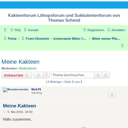
Kakteenforum Lithopsforum und Sukkulentenforum von
Thomas Schmid
FAQ
Kontakt
Registrieren
Anmelden
Portal
Foren-Übersicht
interessante Bilder / interesting pic´s
Bilder meiner Pflanzensammlung
S
u
c
Meine Kakteen
h
Moderator:
Moderatoren
e
Suche
Erweiterte
Antworten
14 Beiträge • Seite
1
von
1
Nick76
Sämling
Meine Kakteen
B
5. Mai 2024, 16:04
e
i
Hallo zusammen,
t
r