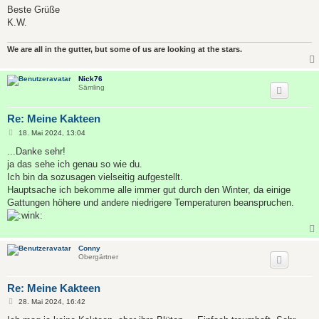
Beste Grüße
K.W.
We are all in the gutter, but some of us are looking at the stars.
Nick76
Sämling
Re: Meine Kakteen
B
18. Mai 2024, 13:04
e
i
...Danke sehr!
t
ja das sehe ich genau so wie du.
r
a
Ich bin da sozusagen vielseitig aufgestellt.
g
Hauptsache ich bekomme alle immer gut durch den Winter, da einige
Gattungen höhere und andere niedrigere Temperaturen beanspruchen.
Conny
Obergärtner
Re: Meine Kakteen
B
28. Mai 2024, 16:42
e
i