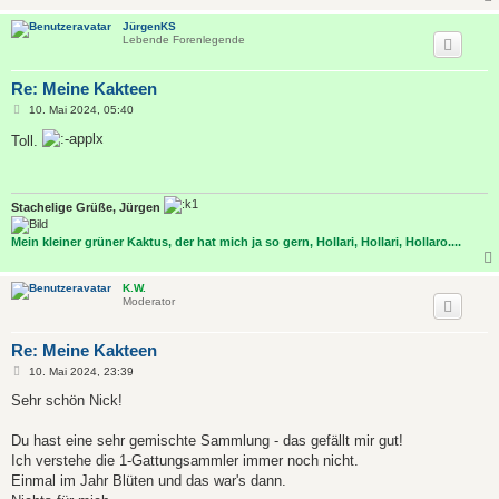
JürgenKS
Lebende Forenlegende
Re: Meine Kakteen
B
10. Mai 2024, 05:40
e
i
Toll.
t
r
a
g
Stachelige Grüße, Jürgen
Mein kleiner grüner Kaktus, der hat mich ja so gern, Hollari, Hollari, Hollaro....
K.W.
Moderator
Re: Meine Kakteen
B
10. Mai 2024, 23:39
e
i
Sehr schön Nick!
t
r
a
Du hast eine sehr gemischte Sammlung - das gefällt mir gut!
g
Ich verstehe die 1-Gattungsammler immer noch nicht.
Einmal im Jahr Blüten und das war's dann.