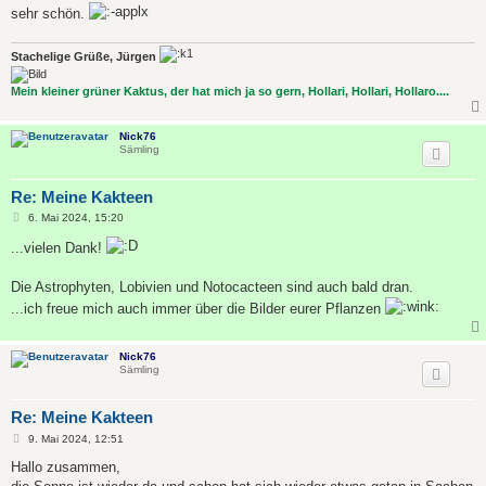
a
sehr schön.
g
Stachelige Grüße, Jürgen
Mein kleiner grüner Kaktus, der hat mich ja so gern, Hollari, Hollari, Hollaro....
Nick76
Sämling
Re: Meine Kakteen
B
6. Mai 2024, 15:20
e
i
...vielen Dank!
t
r
a
Die Astrophyten, Lobivien und Notocacteen sind auch bald dran.
g
...ich freue mich auch immer über die Bilder eurer Pflanzen
Nick76
Sämling
Re: Meine Kakteen
B
9. Mai 2024, 12:51
e
i
Hallo zusammen,
t