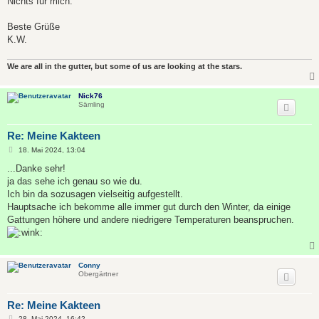
Nichts für mich.
Beste Grüße
K.W.
We are all in the gutter, but some of us are looking at the stars.
Nick76
Sämling
Re: Meine Kakteen
B
18. Mai 2024, 13:04
e
i
...Danke sehr!
t
ja das sehe ich genau so wie du.
r
a
Ich bin da sozusagen vielseitig aufgestellt.
g
Hauptsache ich bekomme alle immer gut durch den Winter, da einige
Gattungen höhere und andere niedrigere Temperaturen beanspruchen.
Conny
Obergärtner
Re: Meine Kakteen
B
28. Mai 2024, 16:42