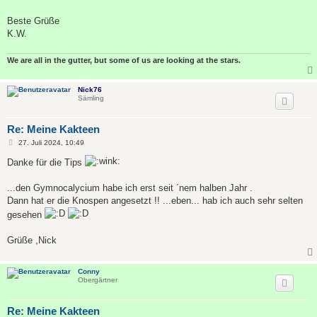
Beste Grüße
K.W.
We are all in the gutter, but some of us are looking at the stars.
Nick76
Sämling
Re: Meine Kakteen
B
27. Juli 2024, 10:49
e
i
Danke für die Tips
t
r
a
...den Gymnocalycium habe ich erst seit ´nem halben Jahr .
g
Dann hat er die Knospen angesetzt !! ...eben... hab ich auch sehr selten
gesehen
Grüße ,Nick
Conny
Obergärtner
Re: Meine Kakteen