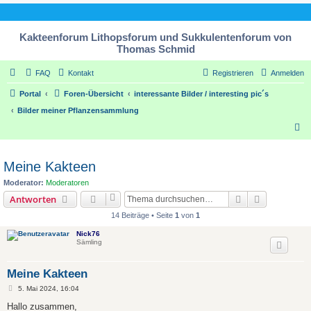
Kakteenforum Lithopsforum und Sukkulentenforum von
Thomas Schmid
FAQ
Kontakt
Registrieren
Anmelden
Portal
Foren-Übersicht
interessante Bilder / interesting pic´s
Bilder meiner Pflanzensammlung
S
u
c
Meine Kakteen
h
Moderator:
Moderatoren
e
Suche
Erweiterte
Antworten
14 Beiträge • Seite
1
von
1
Nick76
Sämling
Meine Kakteen
B
5. Mai 2024, 16:04
e
i
Hallo zusammen,