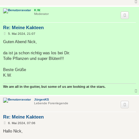
K.W.
Moderator
Re: Meine Kakteen
B
5. Mai 2024, 21:07
e
i
Guten Abend Nick,
t
r
a
da ist ja schon richtig was los bei Dir.
g
Tolle Pflanzen und super Blüten!!!
Beste Grüße
K.W.
We are all in the gutter, but some of us are looking at the stars.
JürgenKS
Lebende Forenlegende
Re: Meine Kakteen
B
6. Mai 2024, 07:06
e
i
Hallo Nick,
t
r