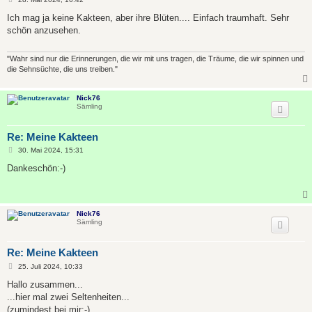
e
i
Ich mag ja keine Kakteen, aber ihre Blüten.... Einfach traumhaft. Sehr
t
schön anzusehen.
r
a
g
"Wahr sind nur die Erinnerungen, die wir mit uns tragen, die Träume, die wir spinnen und
die Sehnsüchte, die uns treiben."
Nick76
Sämling
Re: Meine Kakteen
B
30. Mai 2024, 15:31
e
i
Dankeschön:-)
t
r
a
g
Nick76
Sämling
Re: Meine Kakteen
B
25. Juli 2024, 10:33
e
i
Hallo zusammen...
t
...hier mal zwei Seltenheiten...
r
a
(zumindest bei mir:-)