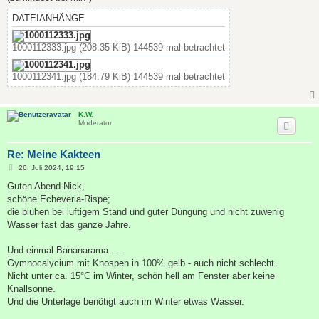
g
DATEIANHÄNGE
1000112333.jpg (208.35 KiB) 144539 mal betrachtet
1000112341.jpg (184.79 KiB) 144539 mal betrachtet
K.W.
Moderator
Re: Meine Kakteen
B
26. Juli 2024, 19:15
e
i
Guten Abend Nick,
t
schöne Echeveria-Rispe;
r
a
die blühen bei luftigem Stand und guter Düngung und nicht zuwenig
g
Wasser fast das ganze Jahre.
Und einmal Bananarama . . .
Gymnocalycium mit Knospen in 100% gelb - auch nicht schlecht.
Nicht unter ca. 15°C im Winter, schön hell am Fenster aber keine
Knallsonne.
Und die Unterlage benötigt auch im Winter etwas Wasser.