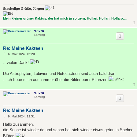
Stachelige Grüße, Jürgen
Mein kleiner grüner Kaktus, der hat mich ja so gern, Hollari, Hollari, Hollaro....
Nick76
Sämling
Re: Meine Kakteen
B
6. Mai 2024, 15:20
e
i
...vielen Dank!
t
r
a
Die Astrophyten, Lobivien und Notocacteen sind auch bald dran.
g
...ich freue mich auch immer über die Bilder eurer Pflanzen
Nick76
Sämling
Re: Meine Kakteen
B
9. Mai 2024, 12:51
e
i
Hallo zusammen,
t
die Sonne ist wieder da und schon hat sich wieder etwas getan in Sachen
r
a
Blüten