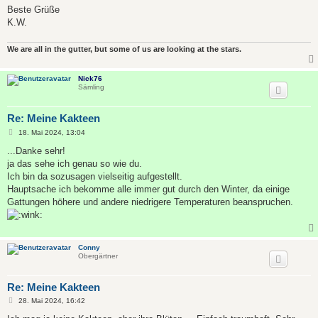
Beste Grüße
K.W.
We are all in the gutter, but some of us are looking at the stars.
Nick76
Sämling
Re: Meine Kakteen
B
18. Mai 2024, 13:04
e
i
...Danke sehr!
t
ja das sehe ich genau so wie du.
r
a
Ich bin da sozusagen vielseitig aufgestellt.
g
Hauptsache ich bekomme alle immer gut durch den Winter, da einige
Gattungen höhere und andere niedrigere Temperaturen beanspruchen.
Conny
Obergärtner
Re: Meine Kakteen
B
28. Mai 2024, 16:42
e
i