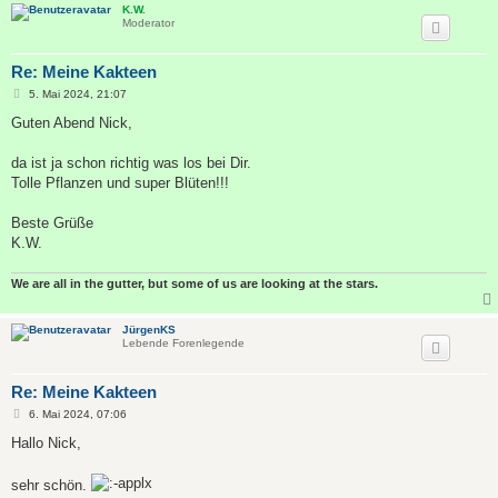
K.W.
Moderator
Re: Meine Kakteen
B
5. Mai 2024, 21:07
e
i
Guten Abend Nick,
t
r
a
da ist ja schon richtig was los bei Dir.
g
Tolle Pflanzen und super Blüten!!!
Beste Grüße
K.W.
We are all in the gutter, but some of us are looking at the stars.
JürgenKS
Lebende Forenlegende
Re: Meine Kakteen
B
6. Mai 2024, 07:06
e
i
Hallo Nick,
t
r
a
sehr schön.
g