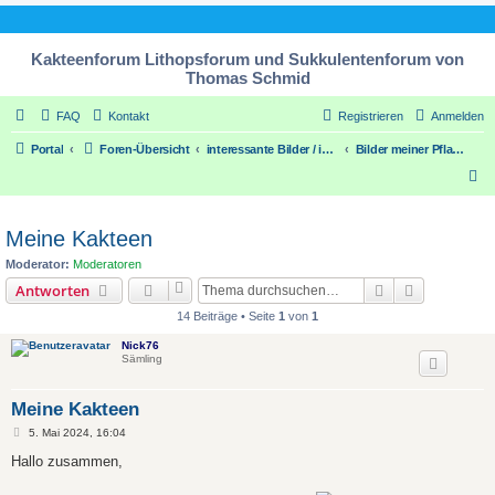
Kakteenforum Lithopsforum und Sukkulentenforum von
Thomas Schmid
FAQ
Kontakt
Registrieren
Anmelden
Portal
Foren-Übersicht
interessante Bilder / interesting pic´s
Bilder meiner Pflanzensammlung
S
u
c
Meine Kakteen
h
Moderator:
Moderatoren
e
Suche
Erweiterte
Antworten
14 Beiträge • Seite
1
von
1
Nick76
Sämling
Meine Kakteen
B
5. Mai 2024, 16:04
e
i
Hallo zusammen,
t
r