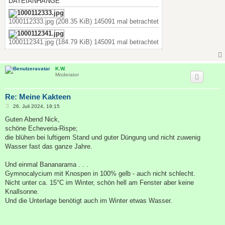
DATEIANHÄNGE
1000112333.jpg (208.35 KiB) 145091 mal betrachtet
1000112341.jpg (184.79 KiB) 145091 mal betrachtet
K.W.
Moderator
Re: Meine Kakteen
B
26. Juli 2024, 19:15
e
i
Guten Abend Nick,
t
schöne Echeveria-Rispe;
r
a
die blühen bei luftigem Stand und guter Düngung und nicht zuwenig
g
Wasser fast das ganze Jahre.
Und einmal Bananarama . . .
Gymnocalycium mit Knospen in 100% gelb - auch nicht schlecht.
Nicht unter ca. 15°C im Winter, schön hell am Fenster aber keine
Knallsonne.
Und die Unterlage benötigt auch im Winter etwas Wasser.