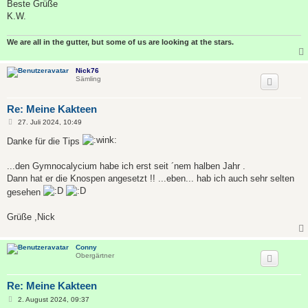
Beste Grüße
K.W.
We are all in the gutter, but some of us are looking at the stars.
Nick76
Sämling
Re: Meine Kakteen
B
27. Juli 2024, 10:49
e
i
Danke für die Tips
t
r
a
...den Gymnocalycium habe ich erst seit ´nem halben Jahr .
g
Dann hat er die Knospen angesetzt !! ...eben... hab ich auch sehr selten
gesehen
Grüße ,Nick
Conny
Obergärtner
Re: Meine Kakteen
B
2. August 2024, 09:37
e