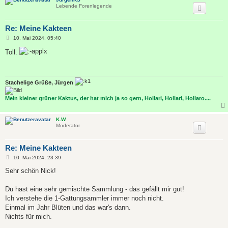
Lebende Forenlegende
Re: Meine Kakteen
B
10. Mai 2024, 05:40
e
i
Toll.
t
r
a
g
Stachelige Grüße, Jürgen
Mein kleiner grüner Kaktus, der hat mich ja so gern, Hollari, Hollari, Hollaro....
K.W.
Moderator
Re: Meine Kakteen
B
10. Mai 2024, 23:39
e
i
Sehr schön Nick!
t
r
a
Du hast eine sehr gemischte Sammlung - das gefällt mir gut!
g
Ich verstehe die 1-Gattungsammler immer noch nicht.
Einmal im Jahr Blüten und das war's dann.
Nichts für mich.