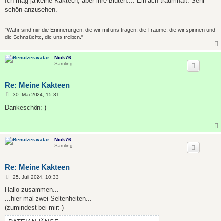
Ich mag ja keine Kakteen, aber ihre Blüten.... Einfach traumhaft. Sehr
t
schön anzusehen.
r
a
g
"Wahr sind nur die Erinnerungen, die wir mit uns tragen, die Träume, die wir spinnen und
die Sehnsüchte, die uns treiben."
Nick76
Sämling
Re: Meine Kakteen
B
30. Mai 2024, 15:31
e
i
Dankeschön:-)
t
r
a
g
Nick76
Sämling
Re: Meine Kakteen
B
25. Juli 2024, 10:33
e
i
Hallo zusammen...
t
...hier mal zwei Seltenheiten...
r
a
(zumindest bei mir:-)
g