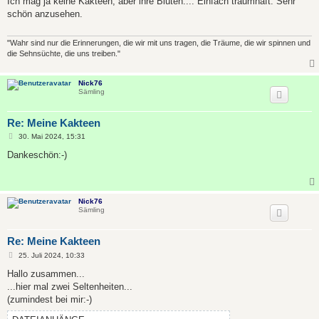
Ich mag ja keine Kakteen, aber ihre Blüten.... Einfach traumhaft. Sehr
t
schön anzusehen.
r
a
g
"Wahr sind nur die Erinnerungen, die wir mit uns tragen, die Träume, die wir spinnen und
die Sehnsüchte, die uns treiben."
Nick76
Sämling
Re: Meine Kakteen
B
30. Mai 2024, 15:31
e
i
Dankeschön:-)
t
r
a
g
Nick76
Sämling
Re: Meine Kakteen
B
25. Juli 2024, 10:33
e
i
Hallo zusammen...
t
...hier mal zwei Seltenheiten...
r
a
(zumindest bei mir:-)
g