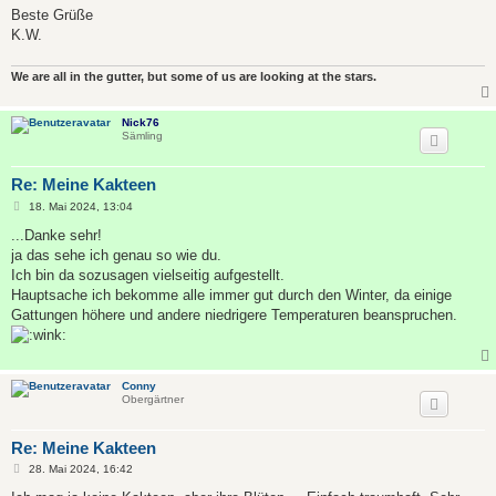
Beste Grüße
K.W.
We are all in the gutter, but some of us are looking at the stars.
Nick76
Sämling
Re: Meine Kakteen
B
18. Mai 2024, 13:04
e
i
...Danke sehr!
t
ja das sehe ich genau so wie du.
r
a
Ich bin da sozusagen vielseitig aufgestellt.
g
Hauptsache ich bekomme alle immer gut durch den Winter, da einige
Gattungen höhere und andere niedrigere Temperaturen beanspruchen.
Conny
Obergärtner
Re: Meine Kakteen
B
28. Mai 2024, 16:42
e
i