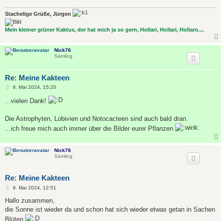
Stachelige Grüße, Jürgen
Mein kleiner grüner Kaktus, der hat mich ja so gern, Hollari, Hollari, Hollaro....
Nick76
Sämling
Re: Meine Kakteen
B
6. Mai 2024, 15:20
e
i
...vielen Dank!
t
r
a
Die Astrophyten, Lobivien und Notocacteen sind auch bald dran.
g
...ich freue mich auch immer über die Bilder eurer Pflanzen
Nick76
Sämling
Re: Meine Kakteen
B
9. Mai 2024, 12:51
e
i
Hallo zusammen,
t
die Sonne ist wieder da und schon hat sich wieder etwas getan in Sachen
r
a
Blüten