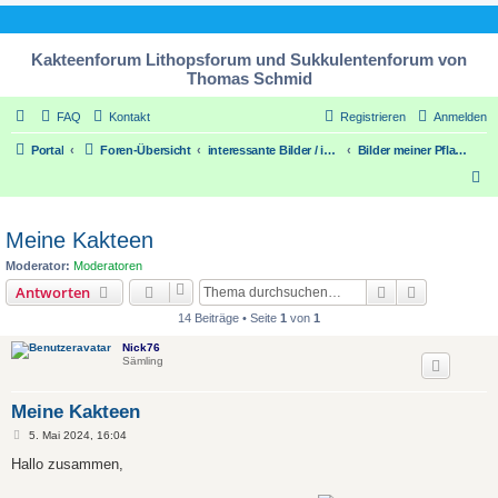
Kakteenforum Lithopsforum und Sukkulentenforum von
Thomas Schmid
FAQ
Kontakt
Registrieren
Anmelden
Portal
Foren-Übersicht
interessante Bilder / interesting pic´s
Bilder meiner Pflanzensammlung
S
u
c
Meine Kakteen
h
Moderator:
Moderatoren
e
Suche
Erweiterte
Antworten
14 Beiträge • Seite
1
von
1
Nick76
Sämling
Meine Kakteen
B
5. Mai 2024, 16:04
e
i
Hallo zusammen,
t
r