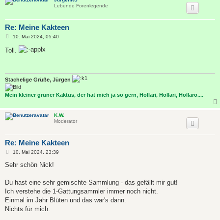
Lebende Forenlegende
Re: Meine Kakteen
B
10. Mai 2024, 05:40
e
i
Toll.
t
r
a
g
Stachelige Grüße, Jürgen
Mein kleiner grüner Kaktus, der hat mich ja so gern, Hollari, Hollari, Hollaro....
K.W.
Moderator
Re: Meine Kakteen
B
10. Mai 2024, 23:39
e
i
Sehr schön Nick!
t
r
a
Du hast eine sehr gemischte Sammlung - das gefällt mir gut!
g
Ich verstehe die 1-Gattungsammler immer noch nicht.
Einmal im Jahr Blüten und das war's dann.
Nichts für mich.