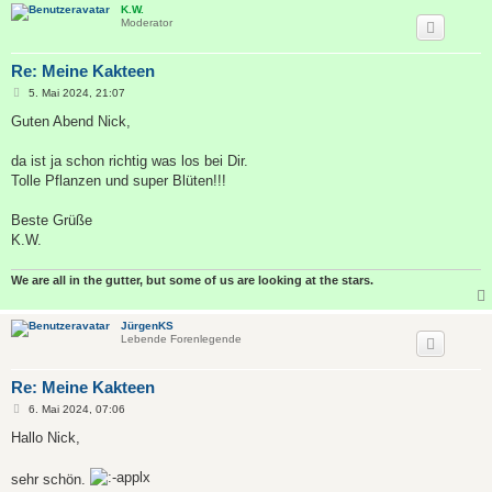
K.W.
Moderator
Re: Meine Kakteen
B
5. Mai 2024, 21:07
e
i
Guten Abend Nick,
t
r
a
da ist ja schon richtig was los bei Dir.
g
Tolle Pflanzen und super Blüten!!!
Beste Grüße
K.W.
We are all in the gutter, but some of us are looking at the stars.
JürgenKS
Lebende Forenlegende
Re: Meine Kakteen
B
6. Mai 2024, 07:06
e
i
Hallo Nick,
t
r
a
sehr schön.
g