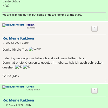
Beste Grüße
K.W.
We are all in the gutter, but some of us are looking at the stars.
Nick76
Sämling
Re: Meine Kakteen
B
27. Juli 2024, 10:49
e
i
Danke für die Tips
t
r
a
...den Gymnocalycium habe ich erst seit ´nem halben Jahr .
g
Dann hat er die Knospen angesetzt !! ...eben... hab ich auch sehr selten
gesehen
Grüße ,Nick
Conny
Obergärtner
Re: Meine Kakteen
B
2. August 2024, 09:37
e