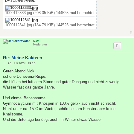
DATEIANHÄNGE
1000112333.jpg (208.35 KiB) 144525 mal betrachtet
1000112341.jpg (184.79 KiB) 144525 mal betrachtet
K.W.
Moderator
Re: Meine Kakteen
B
26. Juli 2024, 19:15
e
i
Guten Abend Nick,
t
schöne Echeveria-Rispe;
r
a
die blühen bei luftigem Stand und guter Düngung und nicht zuwenig
g
Wasser fast das ganze Jahre.
Und einmal Bananarama . . .
Gymnocalycium mit Knospen in 100% gelb - auch nicht schlecht.
Nicht unter ca. 15°C im Winter, schön hell am Fenster aber keine
Knallsonne.
Und die Unterlage benötigt auch im Winter etwas Wasser.