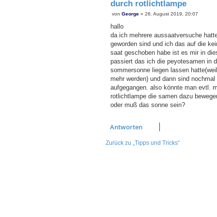
durch rotlichtlampe
B
von
George
»
26. August 2019, 20:07
e
i
hallo
t
da ich mehrere aussaatversuche hatte
r
a
geworden sind und ich das auf die kei
g
saat geschoben habe ist es mir in d
passiert das ich die peyotesamen in d
sommersonne liegen lassen hatte(weil 
mehr werden) und dann sind nochmal 
aufgegangen. also könnte man evtl. mi
rotlichtlampe die samen dazu bewege
oder muß das sonne sein?
Antworten
Zurück zu „Tipps und Tricks“