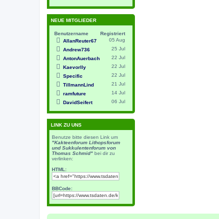
NEUE MITGLIEDER
Benutzername
Registriert
05 Aug
AllanReuter67
25 Jul
Andrew736
22 Jul
AntonAuerbach
22 Jul
Kaevorlly
22 Jul
Specific
21 Jul
TillmannLind
14 Jul
ramfuture
06 Jul
DavidSeifert
LINK ZU UNS
Benutze bitte diesen Link um
"Kakteenforum Lithopsforum
und Sukkulentenforum von
Thomas Schmid"
bei dir zu
verlinken:
HTML:
BBCode: