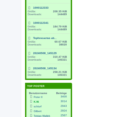
1000112333
Größe:
208.35 KiB
Downloads:
144489
1000112341
Größe:
184.79 KiB
Downloads:
144489
Tephrocactus ab...
Größe:
60.67 KiB
Downloads:
38020
20240508_145129
Größe:
310.47 KiB
Downloads:
146321
20240508_145134
Größe:
258.21 KiB
Downloads:
146321
TOP POSTER
Benutzername
Beiträge
3400
Peter II
3014
K.W.
2943
schlurf
2924
Gilbert
2567
Tobias Wallek