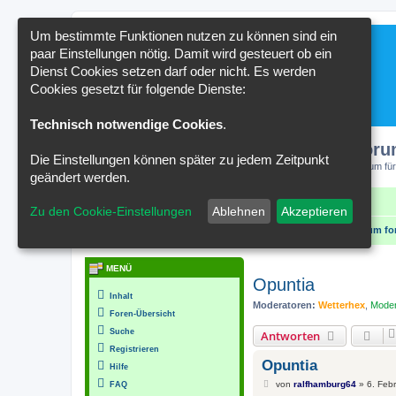
Um bestimmte Funktionen nutzen zu können sind ein
paar Einstellungen nötig. Damit wird gesteuert ob ein
Dienst Cookies setzen darf oder nicht. Es werden
Cookies gesetzt für folgende Dienste:
Technisch notwendige Cookies
.
Kakteenforu
Die Einstellungen können später zu jedem Zeitpunkt
Forum für
geändert werden.
Schnellzugriff
FAQ
Kontakt
Zu den Cookie-Einstellungen
Ablehnen
Akzeptieren
Portal
Foren-Übersicht
Hoya spezialforum / Forum fo
MENÜ
Opuntia
Inhalt
Moderatoren:
Wetterhex
,
Moder
Foren-Übersicht
Suche
Antworten
Registrieren
Opuntia
Hilfe
B
von
ralfhamburg64
»
6. Feb
FAQ
e