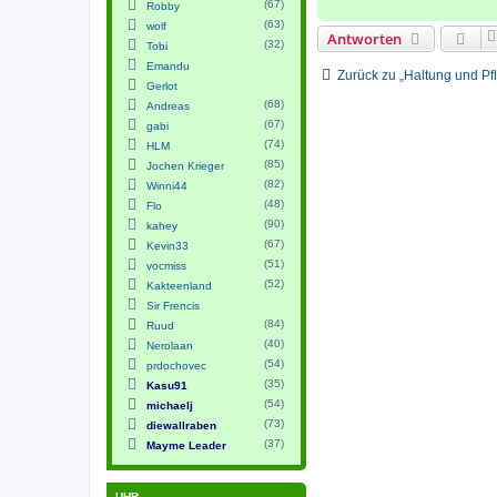
(67)
Robby
(63)
wolf
Antworten
(32)
Tobi
Emandu
Zurück zu „Haltung und Pf
Gerlot
(68)
Andreas
(67)
gabi
(74)
HLM
(85)
Jochen Krieger
(82)
Winni44
(48)
Flo
(90)
kahey
(67)
Kevin33
(51)
vocmiss
(52)
Kakteenland
Sir Frencis
(84)
Ruud
(40)
Nerolaan
(54)
prdochovec
(35)
Kasu91
(54)
michaelj
(73)
diewallraben
(37)
Mayme Leader
UHR