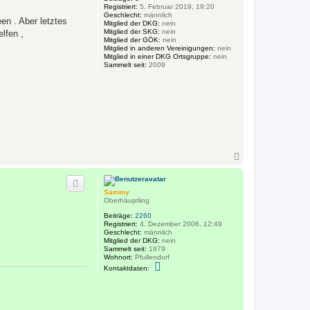
Registriert:
5. Februar 2019, 19:20
Geschlecht:
männlich
en . Aber letztes
Mitglied der DKG:
nein
Mitglied der SKG:
nein
lfen ,
Mitglied der GÖK:
nein
Mitglied in anderen Vereinigungen:
nein
Mitglied in einer DKG Ortsgruppe:
nein
Sammelt seit:
2009
N
a
c
h
Sammy
o
Oberhäuptling
b
e
Beiträge:
2260
n
Registriert:
4. Dezember 2006, 12:49
Geschlecht:
männlich
Mitglied der DKG:
nein
Sammelt seit:
1979
Wohnort:
Pfullendorf
K
Kontaktdaten:
o
n
t
a
k