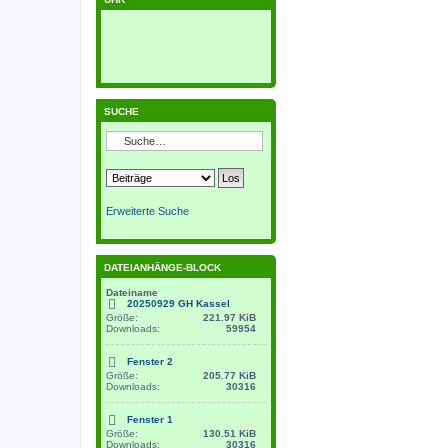
SUCHE
Erweiterte Suche
DATEIANHÄNGE-BLOCK
Dateiname
20250929 GH Kassel
Größe:
221.97 KiB
Downloads:
59954
Fenster 2
Größe:
205.77 KiB
Downloads:
30316
Fenster 1
Größe:
130.51 KiB
Downloads:
30316