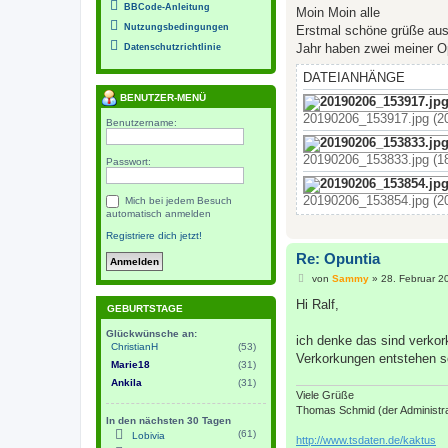
BBCode-Anleitung
i
Moin Moin alle
t
Nutzungsbedingungen
Erstmal schöne grüße aus 
r
a
Jahr haben zwei meiner Op
Datenschutzrichtlinie
g
DATEIANHÄNGE
BENUTZER-MENÜ
20190206_153917.jpg (20
Benutzername:
20190206_153833.jpg (18
Passwort:
20190206_153854.jpg (20
Mich bei jedem Besuch
automatisch anmelden
Registriere dich jetzt!
Re: Opuntia
B
von
Sammy
»
28. Februar 2
e
i
Hi Ralf,
GEBURTSTAGE
t
r
Glückwünsche an:
a
ich denke das sind verko
ChristianH
(53)
g
Verkorkungen entstehen se
Marie18
(31)
Ankila
(31)
Viele Grüße
Thomas Schmid (der Administra
In den nächsten 30 Tagen
(61)
Lobivia
http://www.tsdaten.de/kaktus