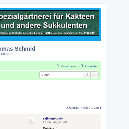
homas Schmid
 Pflanzen.
Registrieren
Anmelden
Suche
Erweiterte Suche
2 Beiträge • Seite
1
von
1
ralfhamburg64
Foren Jungspund
Beiträge:
1