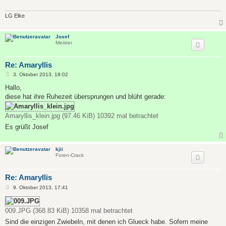
a
g
LG Elke
Josef
Meister
Re: Amaryllis
B
3. Oktober 2013, 18:02
e
i
Hallo,
t
diese hat ihre Ruhezeit übersprungen und blüht gerade:
r
a
g
Amaryllis_klein.jpg (97.46 KiB) 10392 mal betrachtet
Es grüßt Josef
kjii
Foren-Crack
Re: Amaryllis
B
9. Oktober 2013, 17:41
e
i
t
009.JPG (368.83 KiB) 10358 mal betrachtet
r
a
Sind die einzigen Zwiebeln, mit denen ich Glueck habe. Sofern meine
g