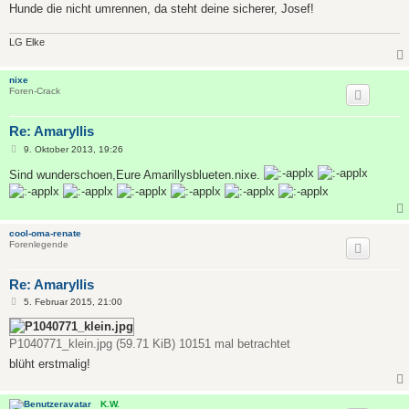
Hunde die nicht umrennen, da steht deine sicherer, Josef!
LG Elke
nixe
Foren-Crack
Re: Amaryllis
B
9. Oktober 2013, 19:26
e
i
Sind wunderschoen,Eure Amarillysblueten.nixe.
t
r
a
g
cool-oma-renate
Forenlegende
Re: Amaryllis
B
5. Februar 2015, 21:00
e
i
t
P1040771_klein.jpg (59.71 KiB) 10151 mal betrachtet
r
a
blüht erstmalig!
g
K.W.