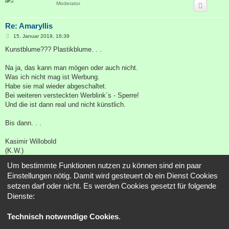
Moderator
Re: Amaryllis
B
15. Januar 2019, 16:39
e
i
Kunstblume??? Plastikblume. . .
t
r
a
Na ja, das kann man mögen oder auch nicht.
g
Was ich nicht mag ist Werbung.
Habe sie mal wieder abgeschaltet.
Bei weiteren versteckten Werblink´s - Sperre!
Und die ist dann real und nicht künstlich.
Bis dann. . .
Kasimir Willobold
(K.W.)
Um bestimmte Funktionen nutzen zu können sind ein paar
We are all in the gutter, but some of us are looking at the stars.
Einstellungen nötig. Damit wird gesteuert ob ein Dienst Cookies
setzen darf oder nicht. Es werden Cookies gesetzt für folgende
Antworten
Dienste:
6 Beiträge • Seite
1
von
1
Technisch notwendige Cookies
.
Gehe zu