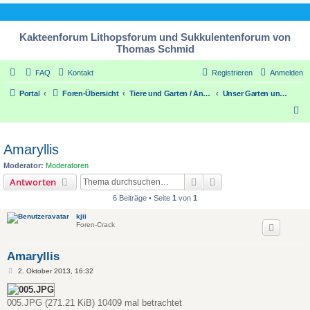
Kakteenforum Lithopsforum und Sukkulentenforum von
Thomas Schmid
FAQ
Kontakt
Registrieren
Anmelden
Portal
Foren-Übersicht
Tiere und Garten / Animals and our garden
Unser Garten und Zimmerpflanzen / our Garden and houseplants
S
u
c
Amaryllis
h
Moderator:
Moderatoren
e
Suche
Erweiterte Suche
Antworten
6 Beiträge • Seite
1
von
1
kjii
Foren-Crack
Amaryllis
B
2. Oktober 2013, 16:32
e
i
t
005.JPG (271.21 KiB) 10409 mal betrachtet
r