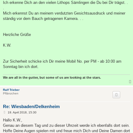
Ich erkenne Dich an den vielen Lithops Sämlingen die Du bei Dir trägst. .
.
Mich erkennst Du an meinem verdutzten Gesichtsausdruck und meiner
ständig vor dem Bauch getragenen Kamera. . .
Herzliche Grüße
K.W.
Zur Sicherheit schicke ich Dir meine Mobil No. per PM - ab 10:00 am
Sonntag bin ich dort.
We are all in the gutter, but some of us are looking at the stars.
Ralf Trieber
Pflänzchen
Re: Wiesbaden/Delkenheim
B
19. April 2018, 15:30
e
i
Hallo K.W.,
t
Genau an diesem Tag und zu dieser Uhrzeit werde ich ebenfalls dort sein.
r
a
Hoffe Deine Augen spielen mit und freue mich Dich und Deine Damen dort