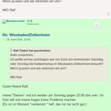
Wenn ja,wann und wie erkennen wir uns?
MfG Ralf
K.W.
Moderator
Re: Wiesbaden/Delkenheim
B
18. April 2018, 23:44
e
i
t
Ralf Trieber hat geschrieben:
r
a
Hallo zusammen,
g
ich wollte einmal nachfragen wer von Euch am kommenden Samstag
oder Sonntag die Kakteenschau in Wiesbaden-Delkenheim besucht?
Wenn ja,wann und wie erkennen wir uns?
MfG Ralf
Guten Abend Ralf,
meine "Damen" und ich werden am Sonntag gegen 10:00 dort sein. So
Gott will und meine Augen keine Probleme machen.
(Es ist im Moment "verdammt " hell, das tut mir nicht gut.)