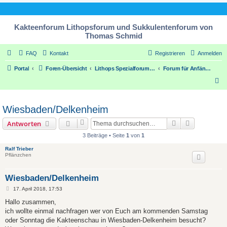
Kakteenforum Lithopsforum und Sukkulentenforum von
Thomas Schmid
FAQ
Kontakt
Registrieren
Anmelden
Portal
Foren-Übersicht
Lithops Spezialforum / Forum for Lithops plants
Forum für Anfänger / for beginners
S
u
c
Wiesbaden/Delkenheim
h
Suche
Erweiterte
Antworten
e
3 Beiträge • Seite
1
von
1
Ralf Trieber
Pflänzchen
Wiesbaden/Delkenheim
B
17. April 2018, 17:53
e
i
Hallo zusammen,
t
ich wollte einmal nachfragen wer von Euch am kommenden Samstag
r
a
oder Sonntag die Kakteenschau in Wiesbaden-Delkenheim besucht?
g