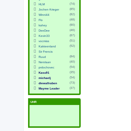
(74)
HLM
(85)
Jochen Krieger
(82)
Winni44
(48)
Flo
(90)
kahey
(46)
DeeDee
(67)
Kevin33
(51)
vocmiss
(52)
Kakteenland
Sir Frencis
(84)
Ruud
(40)
Nerolaan
(54)
prdochovec
(35)
Kasu91
(54)
michaelj
(73)
diewallraben
(37)
Mayme Leader
UHR