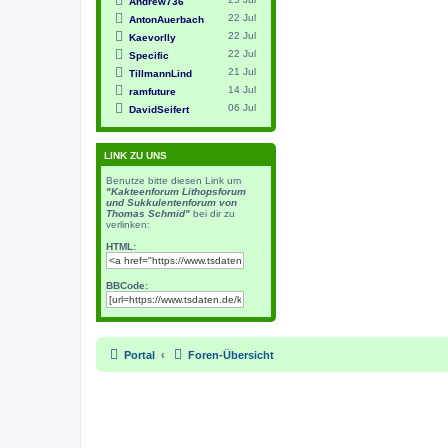
Andrew736
22 Jul
AntonAuerbach
22 Jul
Kaevorlly
22 Jul
Specific
21 Jul
TillmannLind
14 Jul
ramfuture
06 Jul
DavidSeifert
LINK ZU UNS
Benutze bitte diesen Link um
"Kakteenforum Lithopsforum
und Sukkulentenforum von
Thomas Schmid"
bei dir zu
verlinken:
HTML:
BBCode:
Portal
Foren-Übersicht