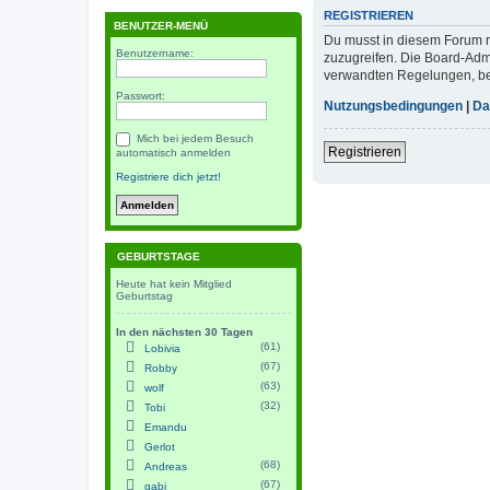
REGISTRIEREN
BENUTZER-MENÜ
Du musst in diesem Forum re
Benutzername:
zuzugreifen. Die Board-Adm
verwandten Regelungen, bevo
Passwort:
Nutzungsbedingungen
|
Da
Mich bei jedem Besuch
Registrieren
automatisch anmelden
Registriere dich jetzt!
GEBURTSTAGE
Heute hat kein Mitglied
Geburtstag
In den nächsten 30 Tagen
(61)
Lobivia
(67)
Robby
(63)
wolf
(32)
Tobi
Emandu
Gerlot
(68)
Andreas
(67)
gabi