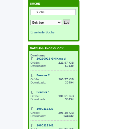
SUCHE
Erweiterte Suche
DATEIANHÄNGE-BLOCK
Dateiname
20250929 GH Kassel
Größe:
221.97 KiB
Downloads:
60139
Fenster 2
Größe:
205.77 KiB
Downloads:
30494
Fenster 1
Größe:
130.51 KiB
Downloads:
30494
1000112333
Größe:
208.35 KiB
Downloads:
144932
1000112341