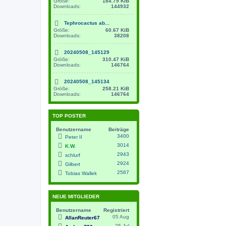
Größe:
184.79 KiB
Downloads:
144932
Tephrocactus ab...
Größe:
60.67 KiB
Downloads:
38208
20240508_145129
Größe:
310.47 KiB
Downloads:
146764
20240508_145134
Größe:
258.21 KiB
Downloads:
146764
TOP POSTER
Benutzername
Beiträge
3400
Peter II
3014
K.W.
2943
schlurf
2924
Gilbert
2567
Tobias Wallek
NEUE MITGLIEDER
Benutzername
Registriert
05 Aug
AllanReuter67
25 Jul