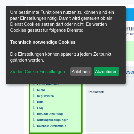
Um bestimmte Funktionen nutzen zu können sind ein
paar Einstellungen nötig. Damit wird gesteuert ob ein
Dienst Cookies setzen darf oder nicht. Es werden
Kakteenforu
Cookies gesetzt für folgende Dienste:
Forum für
Technisch notwendige Cookies
.
Schnellzugriff
FAQ
Kontakt
Die Einstellungen können später zu jedem Zeitpunkt
Portal
Foren-Übersicht
geändert werden.
MENÜ
Zu den Cookie-Einstellungen
Ablehnen
Akzeptieren
Um Beiträge in diese
Inhalt
Benutzername:
Foren-Übersicht
Suche
Passwort:
Registrieren
Hilfe
FAQ
BBCode-Anleitung
Nutzungsbedingungen
Datenschutzrichtlinie