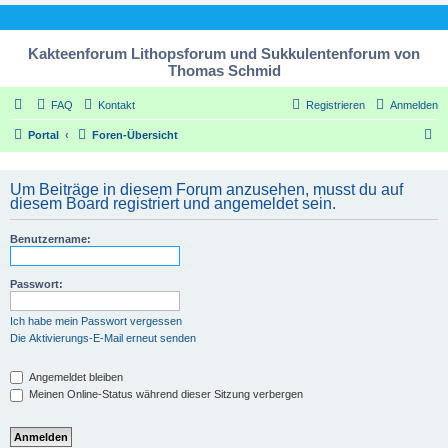
Kakteenforum Lithopsforum und Sukkulentenforum von
Thomas Schmid
FAQ
Kontakt
Registrieren
Anmelden
S
Portal
Foren-Übersicht
u
c
Um Beiträge in diesem Forum anzusehen, musst du auf
diesem Board registriert und angemeldet sein.
h
e
Benutzername:
Passwort:
Ich habe mein Passwort vergessen
Die Aktivierungs-E-Mail erneut senden
Angemeldet bleiben
Meinen Online-Status während dieser Sitzung verbergen