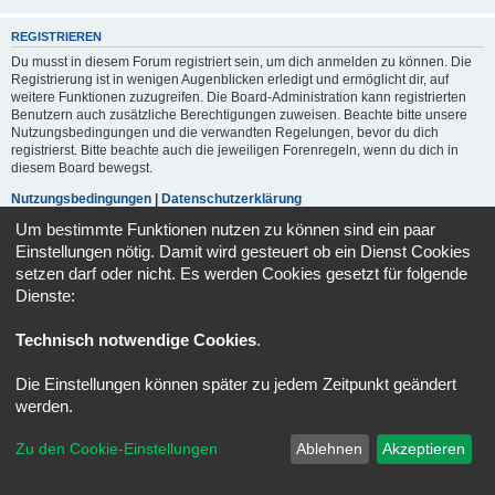
REGISTRIEREN
Du musst in diesem Forum registriert sein, um dich anmelden zu können. Die
Registrierung ist in wenigen Augenblicken erledigt und ermöglicht dir, auf
weitere Funktionen zuzugreifen. Die Board-Administration kann registrierten
Benutzern auch zusätzliche Berechtigungen zuweisen. Beachte bitte unsere
Nutzungsbedingungen und die verwandten Regelungen, bevor du dich
registrierst. Bitte beachte auch die jeweiligen Forenregeln, wenn du dich in
diesem Board bewegst.
Nutzungsbedingungen
|
Datenschutzerklärung
Um bestimmte Funktionen nutzen zu können sind ein paar
Registrieren
Einstellungen nötig. Damit wird gesteuert ob ein Dienst Cookies
setzen darf oder nicht. Es werden Cookies gesetzt für folgende
Dienste:
Portal
Foren-Übersicht
Alle Zeiten sind
UTC+02:00
Technisch notwendige Cookies
.
Powered by
phpBB
® Forum Software © phpBB Limited
Deutsche Übersetzung durch
phpBB.de
Die Einstellungen können später zu jedem Zeitpunkt geändert
Datenschutz
|
Nutzungsbedingungen
werden.
Zu den Cookie-Einstellungen
Ablehnen
Akzeptieren