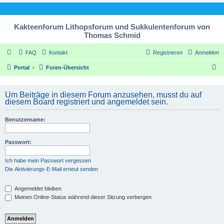
Kakteenforum Lithopsforum und Sukkulentenforum von
Thomas Schmid
FAQ
Kontakt
Registrieren
Anmelden
S
Portal
Foren-Übersicht
u
c
Um Beiträge in diesem Forum anzusehen, musst du auf
diesem Board registriert und angemeldet sein.
h
e
Benutzername:
Passwort:
Ich habe mein Passwort vergessen
Die Aktivierungs-E-Mail erneut senden
Angemeldet bleiben
Meinen Online-Status während dieser Sitzung verbergen