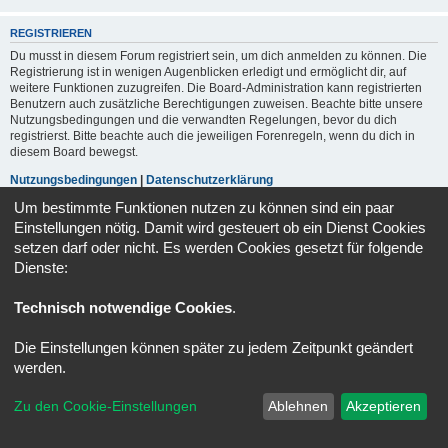
REGISTRIEREN
Du musst in diesem Forum registriert sein, um dich anmelden zu können. Die
Registrierung ist in wenigen Augenblicken erledigt und ermöglicht dir, auf
weitere Funktionen zuzugreifen. Die Board-Administration kann registrierten
Benutzern auch zusätzliche Berechtigungen zuweisen. Beachte bitte unsere
Nutzungsbedingungen und die verwandten Regelungen, bevor du dich
registrierst. Bitte beachte auch die jeweiligen Forenregeln, wenn du dich in
diesem Board bewegst.
Nutzungsbedingungen
|
Datenschutzerklärung
Um bestimmte Funktionen nutzen zu können sind ein paar
Registrieren
Einstellungen nötig. Damit wird gesteuert ob ein Dienst Cookies
setzen darf oder nicht. Es werden Cookies gesetzt für folgende
Dienste:
Portal
Foren-Übersicht
Alle Zeiten sind
UTC+02:00
Technisch notwendige Cookies
.
Kontakt
Impressum
Alle Cookies löschen
Cookie-Einstellungen
Powered by
phpBB
® Forum Software © phpBB Limited
Die Einstellungen können später zu jedem Zeitpunkt geändert
Deutsche Übersetzung durch
phpBB.de
werden.
Datenschutz
|
Nutzungsbedingungen
Zu den Cookie-Einstellungen
Ablehnen
Akzeptieren