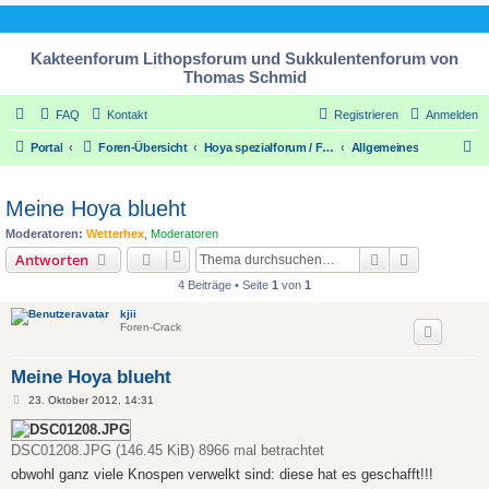
Kakteenforum Lithopsforum und Sukkulentenforum von
Thomas Schmid
FAQ
Kontakt
Registrieren
Anmelden
S
Portal
Foren-Übersicht
Hoya spezialforum / Forum for Hoya plants
Allgemeines
u
c
Meine Hoya blueht
h
Moderatoren:
Wetterhex
,
Moderatoren
e
Suche
Erweiterte
Antworten
4 Beiträge • Seite
1
von
1
kjii
Foren-Crack
Meine Hoya blueht
B
23. Oktober 2012, 14:31
e
i
t
DSC01208.JPG (146.45 KiB) 8966 mal betrachtet
r
a
obwohl ganz viele Knospen verwelkt sind: diese hat es geschafft!!!
g