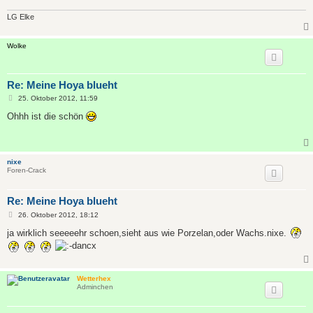
LG Elke
Wolke
Re: Meine Hoya blueht
B
25. Oktober 2012, 11:59
e
i
Ohhh ist die schön
t
r
a
g
nixe
Foren-Crack
Re: Meine Hoya blueht
B
26. Oktober 2012, 18:12
e
i
ja wirklich seeeeehr schoen,sieht aus wie Porzelan,oder Wachs.nixe.
t
r
a
g
Wetterhex
Adminchen