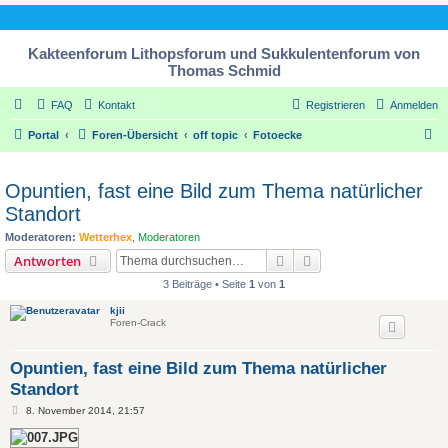
Kakteenforum Lithopsforum und Sukkulentenforum von
Thomas Schmid
FAQ
Kontakt
Registrieren
Anmelden
S
Portal
Foren-Übersicht
off topic
Fotoecke
u
c
Opuntien, fast eine Bild zum Thema natürlicher
h
Standort
e
Moderatoren:
Wetterhex
,
Moderatoren
Suche
Erweiterte Suche
Antworten
3 Beiträge • Seite
1
von
1
kjii
Foren-Crack
Opuntien, fast eine Bild zum Thema natürlicher
Standort
B
8. November 2014, 21:57
e
i
t