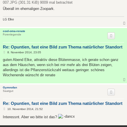
007.JPG (301.31 KiB) 9009 mal betrachtet
r
a
Überall im ehemaligen Zoopark.
g
LG Elke
cool-oma-renate
Forenlegende
Re: Opuntien, fast eine Bild zum Thema natürlicher Standort
B
8. November 2014, 23:05
e
i
guten Abend Elke, attraktiv diese Blütenmasse, ich gerate schon ganz
t
aus dem Häuschen, wenn sich bei mir mehr als drei Blüten zeigen,
r
a
allerdings ist die Pflanzenstückzahl weitaus geringer. schönes
g
Wochenende wünscht dir renate
Gymnofan
Saatgut
Re: Opuntien, fast eine Bild zum Thema natürlicher Standort
B
10. November 2014, 21:52
e
i
Interessnt. Aber wo bitte ist das?
t
r
a