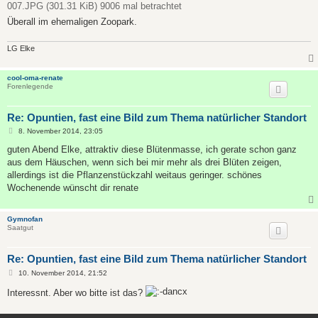
007.JPG (301.31 KiB) 9006 mal betrachtet
r
a
Überall im ehemaligen Zoopark.
g
LG Elke
cool-oma-renate
Forenlegende
Re: Opuntien, fast eine Bild zum Thema natürlicher Standort
B
8. November 2014, 23:05
e
i
guten Abend Elke, attraktiv diese Blütenmasse, ich gerate schon ganz
t
aus dem Häuschen, wenn sich bei mir mehr als drei Blüten zeigen,
r
a
allerdings ist die Pflanzenstückzahl weitaus geringer. schönes
g
Wochenende wünscht dir renate
Gymnofan
Saatgut
Re: Opuntien, fast eine Bild zum Thema natürlicher Standort
B
10. November 2014, 21:52
e
i
Interessnt. Aber wo bitte ist das?
t
r
a