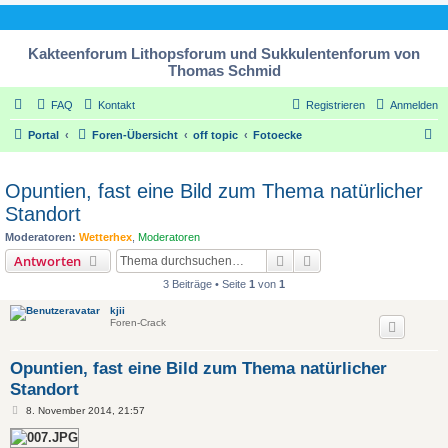
Kakteenforum Lithopsforum und Sukkulentenforum von
Thomas Schmid
FAQ
Kontakt
Registrieren
Anmelden
S
Portal
Foren-Übersicht
off topic
Fotoecke
u
c
Opuntien, fast eine Bild zum Thema natürlicher
h
Standort
e
Moderatoren:
Wetterhex
,
Moderatoren
Suche
Erweiterte Suche
Antworten
3 Beiträge • Seite
1
von
1
kjii
Foren-Crack
Opuntien, fast eine Bild zum Thema natürlicher
Standort
B
8. November 2014, 21:57
e
i
t