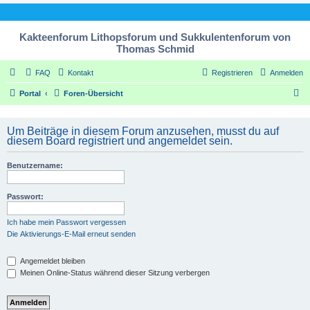
Kakteenforum Lithopsforum und Sukkulentenforum von
Thomas Schmid
FAQ
Kontakt
Registrieren
Anmelden
S
Portal
Foren-Übersicht
u
c
Um Beiträge in diesem Forum anzusehen, musst du auf
diesem Board registriert und angemeldet sein.
h
e
Benutzername:
Passwort:
Ich habe mein Passwort vergessen
Die Aktivierungs-E-Mail erneut senden
Angemeldet bleiben
Meinen Online-Status während dieser Sitzung verbergen