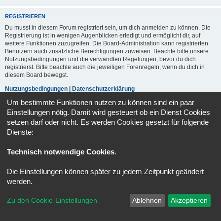
REGISTRIEREN
Du musst in diesem Forum registriert sein, um dich anmelden zu können. Die
Registrierung ist in wenigen Augenblicken erledigt und ermöglicht dir, auf
weitere Funktionen zuzugreifen. Die Board-Administration kann registrierten
Benutzern auch zusätzliche Berechtigungen zuweisen. Beachte bitte unsere
Nutzungsbedingungen und die verwandten Regelungen, bevor du dich
registrierst. Bitte beachte auch die jeweiligen Forenregeln, wenn du dich in
diesem Board bewegst.
Nutzungsbedingungen
|
Datenschutzerklärung
Um bestimmte Funktionen nutzen zu können sind ein paar
Registrieren
Einstellungen nötig. Damit wird gesteuert ob ein Dienst Cookies
setzen darf oder nicht. Es werden Cookies gesetzt für folgende
Dienste:
Portal
Foren-Übersicht
Alle Zeiten sind
UTC+02:00
Technisch notwendige Cookies
.
Kontakt
Impressum
Alle Cookies löschen
Cookie-Einstellungen
Powered by
phpBB
® Forum Software © phpBB Limited
Die Einstellungen können später zu jedem Zeitpunkt geändert
Deutsche Übersetzung durch
phpBB.de
werden.
Datenschutz
|
Nutzungsbedingungen
Zu den Cookie-Einstellungen
Ablehnen
Akzeptieren