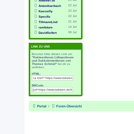
Andrew736
22 Jul
AntonAuerbach
22 Jul
Kaevorlly
22 Jul
Specific
21 Jul
TillmannLind
14 Jul
ramfuture
06 Jul
DavidSeifert
LINK ZU UNS
Benutze bitte diesen Link um
"Kakteenforum Lithopsforum
und Sukkulentenforum von
Thomas Schmid"
bei dir zu
verlinken:
HTML:
BBCode:
Portal
Foren-Übersicht