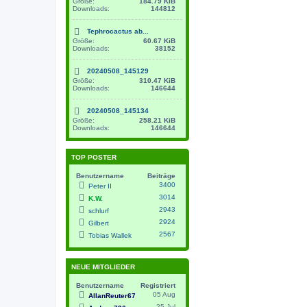
Größe:
184.79 KiB
Downloads:
144812
Tephrocactus ab...
Größe:
60.67 KiB
Downloads:
38152
20240508_145129
Größe:
310.47 KiB
Downloads:
146644
20240508_145134
Größe:
258.21 KiB
Downloads:
146644
TOP POSTER
Benutzername
Beiträge
3400
Peter II
3014
K.W.
2943
schlurf
2924
Gilbert
2567
Tobias Wallek
NEUE MITGLIEDER
Benutzername
Registriert
05 Aug
AllanReuter67
25 Jul