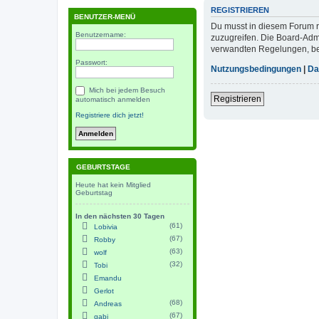
REGISTRIEREN
BENUTZER-MENÜ
Du musst in diesem Forum re
Benutzername:
zuzugreifen. Die Board-Adm
verwandten Regelungen, bevo
Passwort:
Nutzungsbedingungen
|
Da
Mich bei jedem Besuch
Registrieren
automatisch anmelden
Registriere dich jetzt!
GEBURTSTAGE
Heute hat kein Mitglied
Geburtstag
In den nächsten 30 Tagen
(61)
Lobivia
(67)
Robby
(63)
wolf
(32)
Tobi
Emandu
Gerlot
(68)
Andreas
(67)
gabi