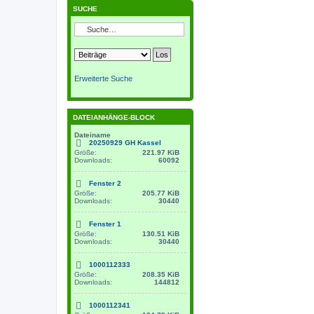
SUCHE
Erweiterte Suche
DATEIANHÄNGE-BLOCK
Dateiname
20250929 GH Kassel
Größe:
221.97 KiB
Downloads:
60092
Fenster 2
Größe:
205.77 KiB
Downloads:
30440
Fenster 1
Größe:
130.51 KiB
Downloads:
30440
1000112333
Größe:
208.35 KiB
Downloads:
144812
1000112341