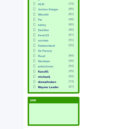
(74)
HLM
(85)
Jochen Krieger
(82)
Winni44
(48)
Flo
(90)
kahey
(46)
DeeDee
(67)
Kevin33
(51)
vocmiss
(52)
Kakteenland
Sir Frencis
(84)
Ruud
(40)
Nerolaan
(54)
prdochovec
(35)
Kasu91
(54)
michaelj
(73)
diewallraben
(37)
Mayme Leader
UHR