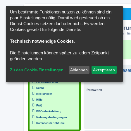
Um bestimmte Funktionen nutzen zu können sind ein
paar Einstellungen nötig. Damit wird gesteuert ob ein
Dienst Cookies setzen darf oder nicht. Es werden
Kakteenforu
Cookies gesetzt für folgende Dienste:
Forum für
Technisch notwendige Cookies
.
Schnellzugriff
FAQ
Kontakt
Die Einstellungen können später zu jedem Zeitpunkt
Portal
Foren-Übersicht
geändert werden.
MENÜ
Zu den Cookie-Einstellungen
Ablehnen
Akzeptieren
Um Beiträge in diese
Inhalt
Benutzername:
Foren-Übersicht
Suche
Passwort:
Registrieren
Hilfe
FAQ
BBCode-Anleitung
Nutzungsbedingungen
Datenschutzrichtlinie