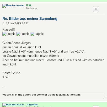
K.W.
Moderator
Re: Bilder aus meiner Sammlung
B
23. Mai 2025, 23:12
e
i
Klasse!!!
t
r
a
g
Guten Abend Jürgen,
hier in Köln ist es auch kühl.
Letzte Nacht +8° kommende Nacht +5° und am Tag +16°C.
Im Gewächshaus natürlich etwas wärmer.
Aber da bei mir Tag und Nacht Fenster und Türe auf sind wird es natürlich
auch kühl.
Beste Grüße
K.W.
...
We are all in the gutter, but some of us are looking at the stars.
JürgenKS