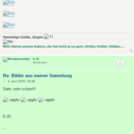
Stachelige Grüße, Jürgen
Mein kleiner grüner Kaktus, der hat mich ja so gern, Hollari, Hollari, Hollaro....
K.W.
Moderator
Re: Bilder aus meiner Sammlung
B
5. Juni 2025, 23:28
e
i
Sehr, sehr schön!!!
t
r
a
g
K.W.
...