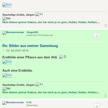
Stachelige Grüße, Jürgen
Mein kleiner grüner Kaktus, der hat mich ja so gern, Hollari, Hollari, Hollaro....
JürgenKS
Lebende Forenlegende
Re: Bilder aus meiner Sammlung
B
16. Juli 2025, 06:52
e
i
Erstblüte einer Pflanze aus dem Aldi
.
t
r
a
g
Auch eine Erstblüte.
Stachelige Grüße, Jürgen
Mein kleiner grüner Kaktus, der hat mich ja so gern, Hollari, Hollari, Hollaro....
K.W.
Moderator