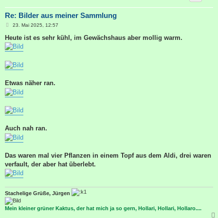
Re: Bilder aus meiner Sammlung
B
23. Mai 2025, 12:57
e
i
Heute ist es sehr kühl, im Gewächshaus aber mollig warm.
t
r
a
g
Etwas näher ran.
Auch nah ran.
Das waren mal vier Pflanzen in einem Topf aus dem Aldi, drei waren
verfault, der aber hat überlebt.
Stachelige Grüße, Jürgen
Mein kleiner grüner Kaktus, der hat mich ja so gern, Hollari, Hollari, Hollaro....