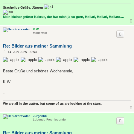
Stachelige Grüße, Jürgen
Mein kleiner grüner Kaktus, der hat mich ja so gern, Hollari, Hollari, Hollaro....
K.W.
Moderator
Re: Bilder aus meiner Sammlung
B
14. Juni 2025, 00:53
e
i
t
r
a
Beste Grüße und schönes Wochenende,
g
K.W.
...
We are all in the gutter, but some of us are looking at the stars.
JürgenKS
Lebende Forenlegende
Re: Bilder aus meiner Sammlung