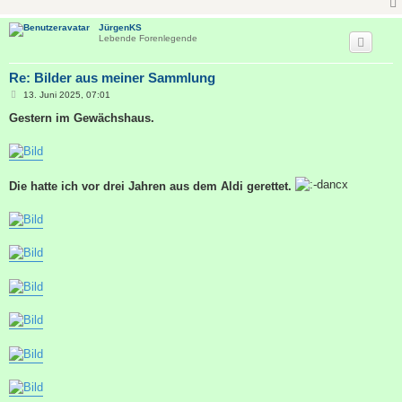
JürgenKS
Lebende Forenlegende
Re: Bilder aus meiner Sammlung
B
13. Juni 2025, 07:01
e
i
Gestern im Gewächshaus.
t
r
a
g
Die hatte ich vor drei Jahren aus dem Aldi gerettet.