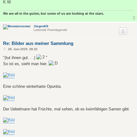
K.W.
We are all in the gutter, but some of us are looking at the stars.
JürgenKS
Lebende Forenlegende
Re: Bilder aus meiner Sammlung
B
29. Juni 2025, 06:32
e
i
"(tut ihnen gut. . .)
"
t
So ist es, sieht man hier.
r
a
g
Eine schöne winterharte Opuntia.
Der Uebelmann hat Früchte, mal sehen, ob es keimfähigen Samen gibt.