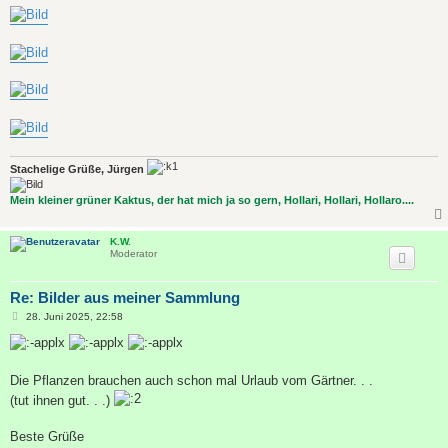
Stachelige Grüße, Jürgen
Mein kleiner grüner Kaktus, der hat mich ja so gern, Hollari, Hollari, Hollaro....
K.W.
Moderator
Re: Bilder aus meiner Sammlung
B
28. Juni 2025, 22:58
e
i
t
r
a
Die Pflanzen brauchen auch schon mal Urlaub vom Gärtner. . .
g
(tut ihnen gut. . .)
Beste Grüße