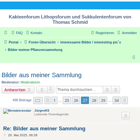
Kakteenforum Lithopsforum und Sukkulentenforum von
Thomas Schmid
FAQ
Kontakt
Registrieren
Anmelden
Portal
Foren-Übersicht
interessante Bilder / interesting pic´s
Bilder meiner Pflanzensammlung
S
u
c
Bilder aus meiner Sammlung
h
Moderator:
Moderatoren
e
Suche
Erweiterte
Antworten
Seite
27
von
34
1
25
26
27
28
29
34
Vorherige
Nächs
498 Beiträge
…
…
JürgenKS
Lebende Forenlegende
Re: Bilder aus meiner Sammlung
B
20. Mai 2025, 06:28
e