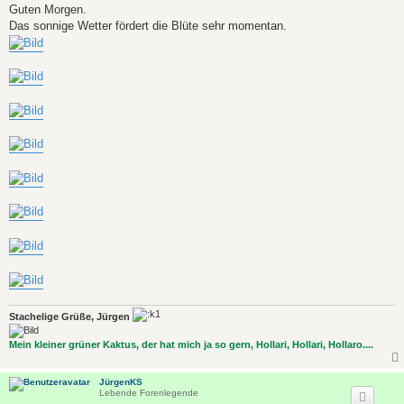
i
Guten Morgen.
t
Das sonnige Wetter fördert die Blüte sehr momentan.
r
a
g
Stachelige Grüße, Jürgen
Mein kleiner grüner Kaktus, der hat mich ja so gern, Hollari, Hollari, Hollaro....
JürgenKS
Lebende Forenlegende