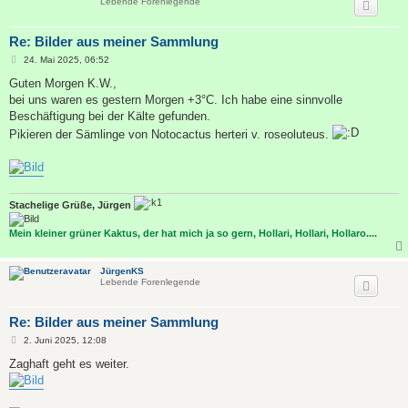
Lebende Forenlegende
Re: Bilder aus meiner Sammlung
B
24. Mai 2025, 06:52
e
i
Guten Morgen K.W.,
t
bei uns waren es gestern Morgen +3°C. Ich habe eine sinnvolle
r
a
Beschäftigung bei der Kälte gefunden.
g
Pikieren der Sämlinge von Notocactus herteri v. roseoluteus.
Stachelige Grüße, Jürgen
Mein kleiner grüner Kaktus, der hat mich ja so gern, Hollari, Hollari, Hollaro....
JürgenKS
Lebende Forenlegende
Re: Bilder aus meiner Sammlung
B
2. Juni 2025, 12:08
e
i
Zaghaft geht es weiter.
t
r
a
g