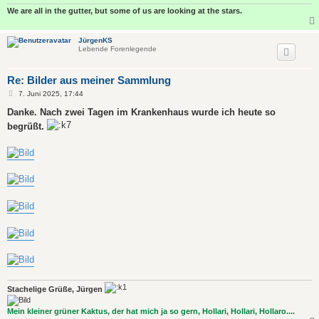
We are all in the gutter, but some of us are looking at the stars.
JürgenKS
Lebende Forenlegende
Re: Bilder aus meiner Sammlung
B
7. Juni 2025, 17:44
e
i
Danke. Nach zwei Tagen im Krankenhaus wurde ich heute so
t
begrüßt.
r
a
g
Stachelige Grüße, Jürgen
Mein kleiner grüner Kaktus, der hat mich ja so gern, Hollari, Hollari, Hollaro....