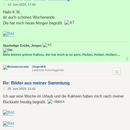
B
14. Juni 2025, 17:43
e
i
Hallo K.W.,
t
dir auch schönes Wochenende.
r
a
Die hat mich heute Morgen begrüßt.
g
Stachelige Grüße, Jürgen
Mein kleiner grüner Kaktus, der hat mich ja so gern, Hollari, Hollari, Hollaro....
JürgenKS
Lebende Forenlegende
Re: Bilder aus meiner Sammlung
B
25. Juni 2025, 12:41
e
i
Ich war eine Woche im Urlaub und die Kakteen haben mich nach meiner
t
Rückkehr freudig begrüßt.
r
a
g