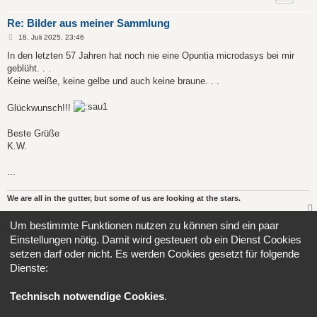
Re: Bilder aus meiner Sammlung
B
18. Juli 2025, 23:46
e
i
In den letzten 57 Jahren hat noch nie eine Opuntia microdasys bei mir
t
geblüht. . .
r
a
Keine weiße, keine gelbe und auch keine braune. . .
g
Glückwunsch!!!
Beste Grüße
K.W.
...
We are all in the gutter, but some of us are looking at the stars.
Um bestimmte Funktionen nutzen zu können sind ein paar
Antworten
Einstellungen nötig. Damit wird gesteuert ob ein Dienst Cookies
Seite
27
von
34
1
25
26
27
28
29
34
Vorherige
Nächs
498 Beiträge
setzen darf oder nicht. Es werden Cookies gesetzt für folgende
…
…
Dienste:
Gehe zu
Technisch notwendige Cookies
.
Portal
Foren-Übersicht
Alle Zeiten sind
UTC+02:00