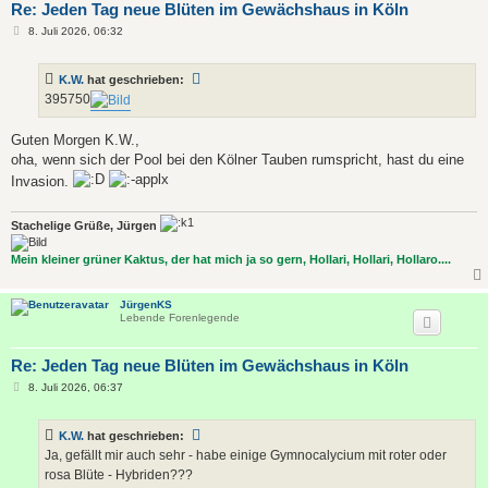
Re: Jeden Tag neue Blüten im Gewächshaus in Köln
B
8. Juli 2026, 06:32
e
i
t
K.W.
hat geschrieben:
r
a
395750
g
Guten Morgen K.W.,
oha, wenn sich der Pool bei den Kölner Tauben rumspricht, hast du eine
Invasion.
Stachelige Grüße, Jürgen
Mein kleiner grüner Kaktus, der hat mich ja so gern, Hollari, Hollari, Hollaro....
JürgenKS
Lebende Forenlegende
Re: Jeden Tag neue Blüten im Gewächshaus in Köln
B
8. Juli 2026, 06:37
e
i
t
K.W.
hat geschrieben:
r
a
Ja, gefällt mir auch sehr - habe einige Gymnocalycium mit roter oder
g
rosa Blüte - Hybriden???