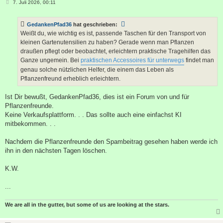
B
7. Juli 2026, 00:11
e
i
t
GedankenPfad36
hat geschrieben:
r
a
Weißt du, wie wichtig es ist, passende Taschen für den Transport von
g
kleinen Gartenutensilien zu haben? Gerade wenn man Pflanzen
draußen pflegt oder beobachtet, erleichtern praktische Tragehilfen das
Ganze ungemein. Bei
praktischen Accessoires für unterwegs
findet man
genau solche nützlichen Helfer, die einem das Leben als
Pflanzenfreund erheblich erleichtern.
Ist Dir bewußt, GedankenPfad36, dies ist ein Forum von und für
Pflanzenfreunde.
Keine Verkaufsplattform. . . Das sollte auch eine einfachst KI
mitbekommen. . .
Nachdem die Pflanzenfreunde den Spambeitrag gesehen haben werde ich
ihn in den nächsten Tagen löschen.
K.W.
...
We are all in the gutter, but some of us are looking at the stars.