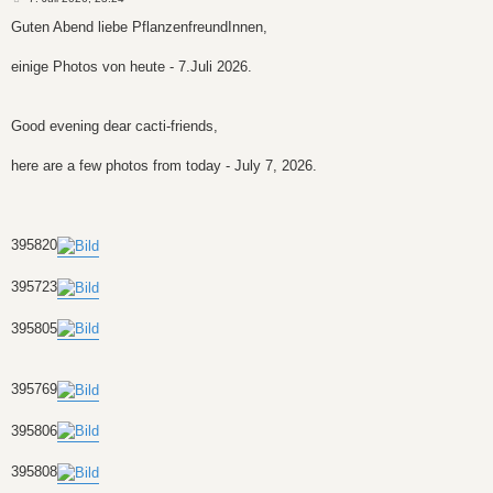
e
i
Guten Abend liebe PflanzenfreundInnen,
t
r
a
einige Photos von heute - 7.Juli 2026.
g
Good evening dear cacti-friends,
here are a few photos from today - July 7, 2026.
395820
395723
395805
395769
395806
395808