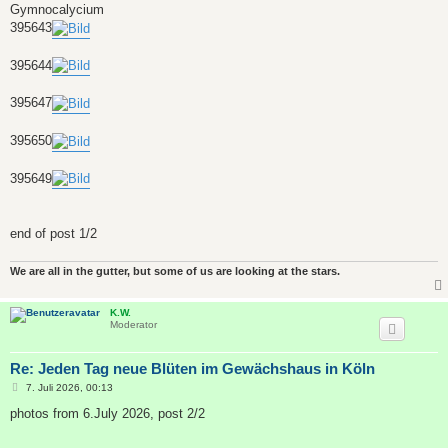
Gymnocalycium
395643
395644
395647
395650
395649
end of post 1/2
We are all in the gutter, but some of us are looking at the stars.
K.W.
Moderator
Re: Jeden Tag neue Blüten im Gewächshaus in Köln
B
7. Juli 2026, 00:13
e
i
photos from 6.July 2026, post 2/2
t
r
a