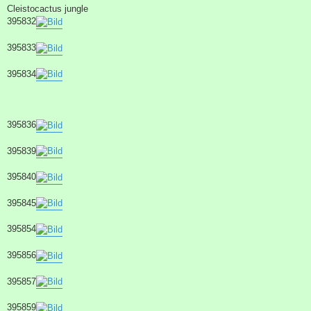
Cleistocactus jungle
395832
395833
395834
395836
395839
395840
395845
395854
395856
395857
395859