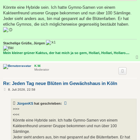
Könnte eine Hybride sein. Ich hatte Gymno-Samen von einem
Kakteenfreund unserer Gruppe bekommen und nun über 100 Sämlinge.
Jeder sieht anders aus, bin mal gespannt auf die Blütenfarben. Er hat
etliche Gymnos, die sich möglicherweise gegenseitig bestäubt haben.
Stachelige Grüße, Jürgen
Mein kleiner grüner Kaktus, der hat mich ja so gern, Hollari, Hollari, Hollaro....
K.W.
Moderator
Re: Jeden Tag neue Blüten im Gewächshaus in Köln
B
8. Juli 2026, 22:58
e
i
t
JürgenKS
hat geschrieben:
r
a
>>>
g
<<<
Könnte eine Hybride sein. Ich hatte Gymno-Samen von einem
Kakteenfreund unserer Gruppe bekommen und nun über 100
Sämlinge.
Jeder sieht anders aus, bin mal gespannt auf die Blütenfarben. Er hat