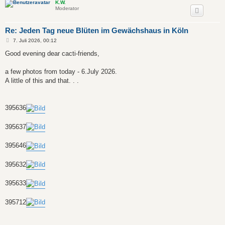
K.W.
Moderator
Re: Jeden Tag neue Blüten im Gewächshaus in Köln
B
7. Juli 2026, 00:12
e
i
Good evening dear cacti-friends,
t
r
a
a few photos from today - 6.July 2026.
g
A little of this and that. . .
395636
395637
395646
395632
395633
395712