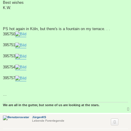
Best wishes
K.W.
PS hot again in Köln, but there's is a fountain on my terrace. . .
395750
395751
395753
395754
395757
…
We are all in the gutter, but some of us are looking at the stars.
JürgenKS
Lebende Forenlegende