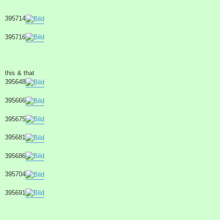
g
395714
395716
this & that
395648
395666
395675
395681
395686
395704
395691