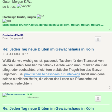
i
Guten Morgen K.W.,
t
so ist es.
r
a
g
Stachelige Grüße, Jürgen
Mein kleiner grüner Kaktus, der hat mich ja so gern, Hollari, Hollari, Hollaro....
GedankenPfad36
Foren Jungspund
Re: Jeden Tag neue Blüten im Gewächshaus in Köln
B
6. Juli 2026, 17:13
e
i
Weißt du, wie wichtig es ist, passende Taschen für den Transport von
t
kleinen Gartenutensilien zu haben? Gerade wenn man Pflanzen draußen
r
a
pflegt oder beobachtet, erleichtern praktische Tragehilfen das Ganze
g
ungemein. Bei
praktischen Accessoires für unterwegs
findet man genau
solche nützlichen Helfer, die einem das Leben als Pflanzenfreund
erheblich erleichtern.
K.W.
Moderator
Re: Jeden Tag neue Blüten im Gewächshaus in Köln