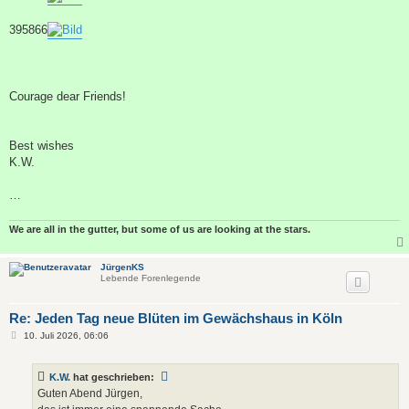
395866
Courage dear Friends!
Best wishes
K.W.
…
We are all in the gutter, but some of us are looking at the stars.
JürgenKS
Lebende Forenlegende
Re: Jeden Tag neue Blüten im Gewächshaus in Köln
B
10. Juli 2026, 06:06
e
i
t
K.W.
hat geschrieben:
r
a
Guten Abend Jürgen,
g