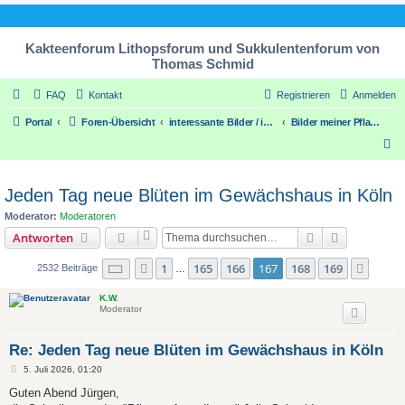
Kakteenforum Lithopsforum und Sukkulentenforum von
Thomas Schmid
FAQ
Kontakt
Registrieren
Anmelden
Portal
Foren-Übersicht
interessante Bilder / interesting pic´s
Bilder meiner Pflanzensammlung
S
u
c
Jeden Tag neue Blüten im Gewächshaus in Köln
h
Moderator:
Moderatoren
e
Suche
Erweiterte
Antworten
Seite
167
von
169
1
165
166
167
168
169
Vorherige
Nächs
2532 Beiträge
…
K.W.
Moderator
Re: Jeden Tag neue Blüten im Gewächshaus in Köln
B
5. Juli 2026, 01:20
e
i
Guten Abend Jürgen,
t