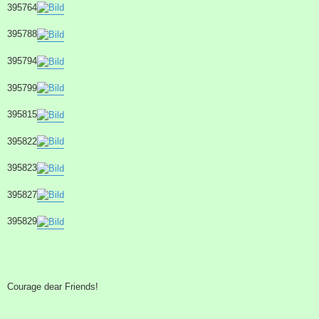
395764
395788
395794
395799
395815
395822
395823
395827
395829
Courage dear Friends!