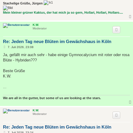
Stachelige Grüße, Jürgen
Mein kleiner grüner Kaktus, der hat mich ja so gern, Hollari, Hollari, Hollaro....
K.W.
Moderator
Re: Jeden Tag neue Blüten im Gewächshaus in Köln
B
7. Juli 2026, 23:08
e
i
Ja, gefällt mir auch sehr - habe einige Gymnocalycium mit roter oder rosa
t
Blüte - Hybriden???
r
a
g
Beste Grüße
K.W.
...
We are all in the gutter, but some of us are looking at the stars.
K.W.
Moderator
Re: Jeden Tag neue Blüten im Gewächshaus in Köln
B
7. Juli 2026, 23:24