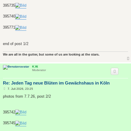
395735
395740
395771
end of post 1/2
We are all in the gutter, but some of us are looking at the stars.
K.W.
Moderator
Re: Jeden Tag neue Blüten im Gewächshaus in Köln
B
7. Juli 2026, 23:25
e
i
photos from 7.7.26, post 2/2
t
r
a
g
395742
395745