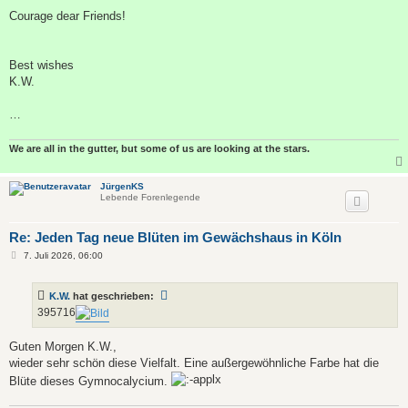
Courage dear Friends!
Best wishes
K.W.
…
We are all in the gutter, but some of us are looking at the stars.
JürgenKS
Lebende Forenlegende
Re: Jeden Tag neue Blüten im Gewächshaus in Köln
B
7. Juli 2026, 06:00
e
i
t
K.W.
hat geschrieben:
r
a
395716
g
Guten Morgen K.W.,
wieder sehr schön diese Vielfalt. Eine außergewöhnliche Farbe hat die
Blüte dieses Gymnocalycium.