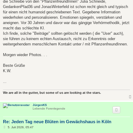
die Schreibe von den "PflanzenfreundInnen" Julia Schneide,
r
a
GedankenPfad36 und JonasWinterfeld ist schon recht gleich und typisch
g
für einen nicht humanoid geschriebenen Text. Gegebene Information
wiederholen und personalisieren. Emotionen spiegeln, verstärken und
aneignen. Vor 30 Jahren und davor war das gängige Verhörmethodik, jetzt
macht das schlechte KI.
Ich finde, solche "Beiträge" sollten gelöscht werden ( die "User" auch),
sie führen zu keinem echten Austausch, nicht zu Erkenntnis oder
weitergehendem menschlichem Kontakt unter / mit PflanzenfreundInnen.
Morgen wieder Photos. . .
Beste Grüße
K.W.
...
We are all in the gutter, but some of us are looking at the stars.
JürgenKS
Lebende Forenlegende
Re: Jeden Tag neue Blüten im Gewächshaus in Köln
B
5. Juli 2026, 05:47
e