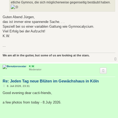
etliche Gymnos, die sich möglicherweise gegenseitig bestäubt haben.
Guten Abend Jürgen,
das ist immer eine spannende Sache. . .
Speziell bei so einer variablen Gattung wie Gymnocalycium.
Viel Erfolg bei der Aufzucht!
K.W.
...
We are all in the gutter, but some of us are looking at the stars.
K.W.
Moderator
Re: Jeden Tag neue Blüten im Gewächshaus in Köln
B
8. Juli 2026, 23:31
e
i
Good evening dear cacti-friends,
t
r
a
a few photos from today - 8.July 2026.
g