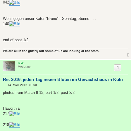
042
Wohingegen unser Kater "Bruno" - Sonntag, Sonne . . .
140
end of post 1/2
We are all in the gutter, but some of us are looking at the stars.
K.W.
Moderator
Re: 2016, jeden Tag neuen Blüten im Gewächshaus in Köln
B
14. März 2016, 00:50
e
i
photos from March 8-13, part 1/2, post 2/2
t
r
a
g
Haworthia
217
218