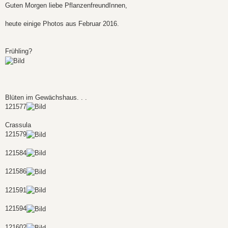
i
Guten Morgen liebe PflanzenfreundInnen,
t
r
a
heute einige Photos aus Februar 2016.
g
Frühling?
Blüten im Gewächshaus. . .
121577
Crassula
121579
121584
121586
121591
121594
121602