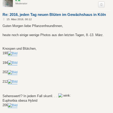
K.W.
Moderator
Re: 2016, jeden Tag neuen Blüten im Gewächshaus in Köln
B
15. März 2016, 00:12
e
i
Guten Morgen liebe PflanzenfreundInnen,
t
r
a
heute noch einige wenige Photos aus den letzten Tagen, 8.-13. März.
g
Knospen und Blütchen,
190
194
202
212
Sehenswert!? In jedem Fall skurril. . .
Euphorbia obesa Hybrid
206