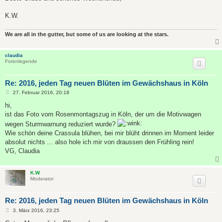
K.W.
We are all in the gutter, but some of us are looking at the stars.
claudia
Forenlegende
Re: 2016, jeden Tag neuen Blüten im Gewächshaus in Köln
B
27. Februar 2016, 20:18
e
i
hi,
t
ist das Foto vom Rosenmontagszug in Köln, der um die Motivwagen
r
a
wegen Sturmwarnung reduziert wurde?
g
Wie schön deine Crassula blühen, bei mir blüht drinnen im Moment leider
absolut nichts ... also hole ich mir von draussen den Frühling rein!
VG, Claudia
K.W.
Moderator
Re: 2016, jeden Tag neuen Blüten im Gewächshaus in Köln
B
3. März 2016, 23:25
e
i