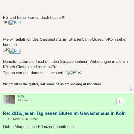
PS und früher war es doch besser!!!
151
wie wir anläßlich des Saisonstarts im Straßenbahn-Museum-Köln sehen
konnten.
149
Damals hatten die Tische in den Strassenbahnen Vertiefungen in die ein
Kölsch-Glas exakt hinein paßte.
Tja, so war das damals. . . besser!!!
We are all in the gutter, but some of us are looking at the stars.
K.W.
Moderator
Re: 2016, jeden Tag neuen Blüten im Gewächshaus in Köln
B
19. März 2016, 00:50
e
i
Guten Morgen liebe PflanzenfreundInnen,
t
r