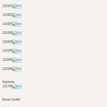
a
g
121821
121823
121825
121826
121828
121830
121835
121836
Gasteria
121796
Beste Grüße