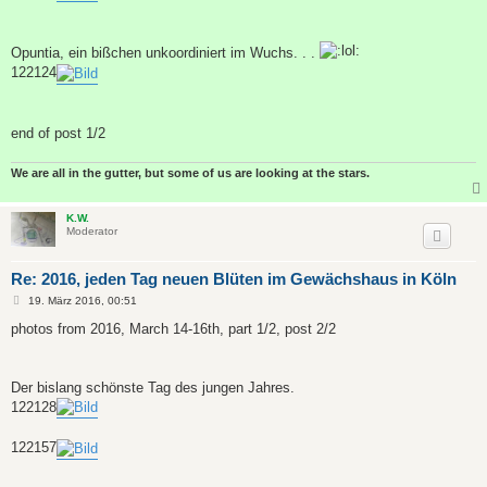
Opuntia, ein bißchen unkoordiniert im Wuchs. . .
122124
end of post 1/2
We are all in the gutter, but some of us are looking at the stars.
K.W.
Moderator
Re: 2016, jeden Tag neuen Blüten im Gewächshaus in Köln
B
19. März 2016, 00:51
e
i
photos from 2016, March 14-16th, part 1/2, post 2/2
t
r
a
g
Der bislang schönste Tag des jungen Jahres.
122128
122157