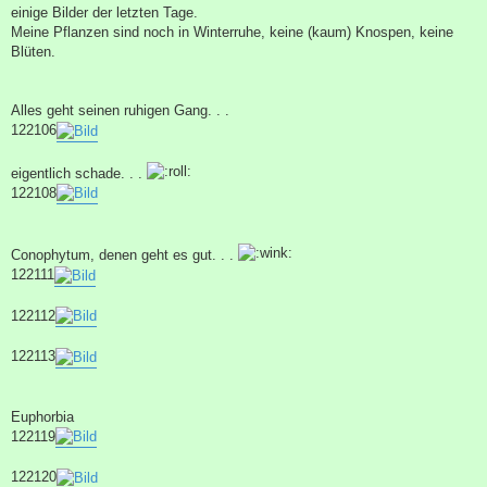
a
einige Bilder der letzten Tage.
g
Meine Pflanzen sind noch in Winterruhe, keine (kaum) Knospen, keine
Blüten.
Alles geht seinen ruhigen Gang. . .
122106
eigentlich schade. . .
122108
Conophytum, denen geht es gut. . .
122111
122112
122113
Euphorbia
122119
122120