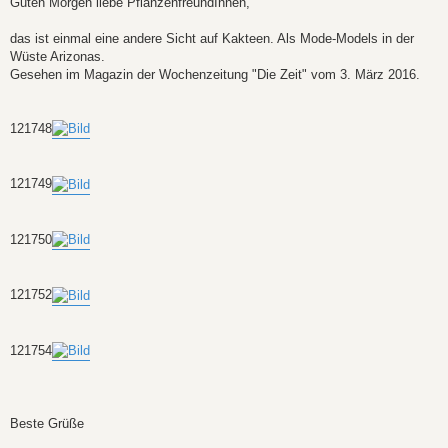
Guten Morgen liebe PflanzenfreundInnen,
t
r
a
das ist einmal eine andere Sicht auf Kakteen. Als Mode-Models in der
g
Wüste Arizonas.
Gesehen im Magazin der Wochenzeitung "Die Zeit" vom 3. März 2016.
121748
121749
121750
121752
121754
Beste Grüße