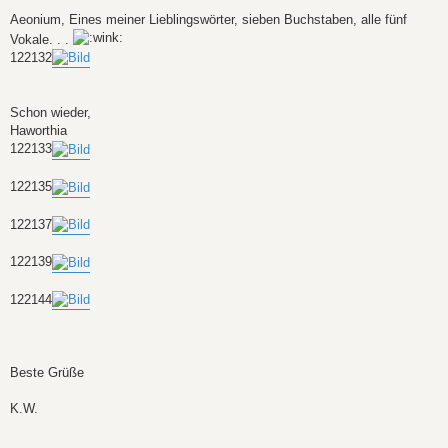
Aeonium, Eines meiner Lieblingswörter, sieben Buchstaben, alle fünf
Vokale. . .
122132
Schon wieder,
Haworthia
122133
122135
122137
122139
122144
Beste Grüße
K.W.