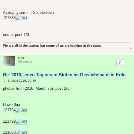
Astrophytum mit Spinnweben
121785
end of post 1/3
We are all in the gutter, but some of us are looking at the stars.
K.W.
Moderator
Re: 2016, jeden Tag neuen Blüten im Gewächshaus in Köln
B
8. März 2016, 00:46
e
i
photos from 2016, March 7th, post 2/3
t
r
a
g
Haworthia
121794
121799
121803