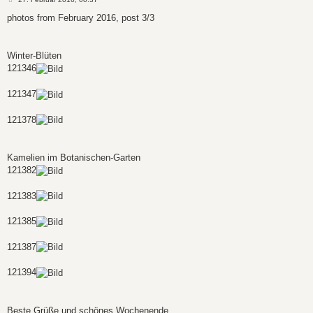
e
i
photos from February 2016, post 3/3
t
r
a
g
Winter-Blüten
121346
121347
121378
Kamelien im Botanischen-Garten
121382
121383
121385
121387
121394
Beste Grüße und schönes Wochenende,