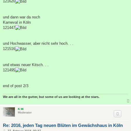
121620
und dann war da noch
Karneval in Köln
121447
und Hochwasser, aber nicht sehr hoch. . .
121516
und etwas neuer Kitsch. . .
121495
end of post 2/3
We are all in the gutter, but some of us are looking at the stars.
K.W.
Moderator
Re: 2016, jeden Tag neuen Blüten im Gewächshaus in Köln
B
27. Februar 2016, 00:37