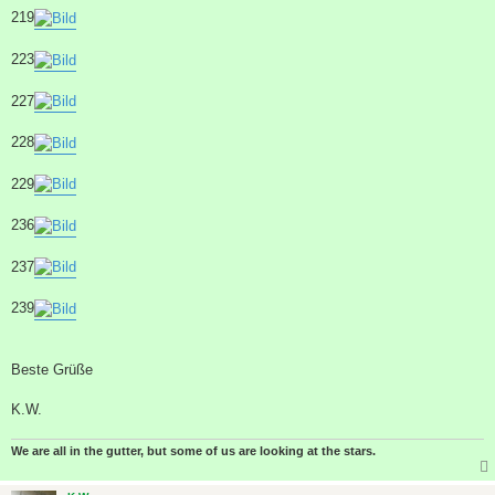
219
223
227
228
229
236
237
239
Beste Grüße
K.W.
We are all in the gutter, but some of us are looking at the stars.