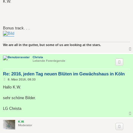
K.W.
Bonus track. . .
We are all in the gutter, but some of us are looking at the stars.
Christa
Lebende Forenlegende
Re: 2016, jeden Tag neuen Blüten im Gewächshaus in Köln
B
8. März 2016, 08:33
e
i
Hallo K.W.
t
r
a
sehr schöne Bilder.
g
LG Christa
K.W.
Moderator