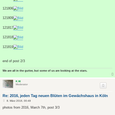
121806
121809
121817
121818
121819
end of post 2/3
We are all in the gutter, but some of us are looking at the stars.
K.W.
Moderator
Re: 2016, jeden Tag neuen Blüten im Gewächshaus in Köln
B
8. März 2016, 00:49
e
i
photos from 2016, March 7th, post 3/3
t
r