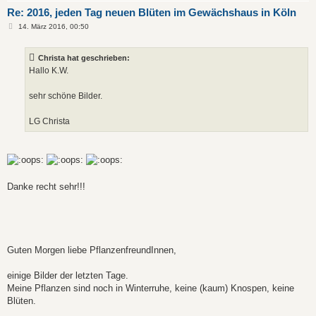
Re: 2016, jeden Tag neuen Blüten im Gewächshaus in Köln
B
14. März 2016, 00:50
e
i
t
Christa hat geschrieben:
r
a
Hallo K.W.
g
sehr schöne Bilder.
LG Christa
Danke recht sehr!!!
Guten Morgen liebe PflanzenfreundInnen,
einige Bilder der letzten Tage.
Meine Pflanzen sind noch in Winterruhe, keine (kaum) Knospen, keine
Blüten.