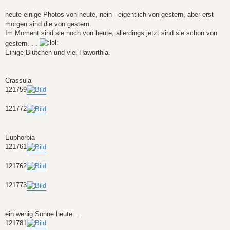
t
r
a
heute einige Photos von heute, nein - eigentlich von gestern, aber erst
g
morgen sind die von gestern.
Im Moment sind sie noch von heute, allerdings jetzt sind sie schon von
gestern. . .
Einige Blütchen und viel Haworthia.
Crassula
121759
121772
Euphorbia
121761
121762
121773
ein wenig Sonne heute. . .
121781