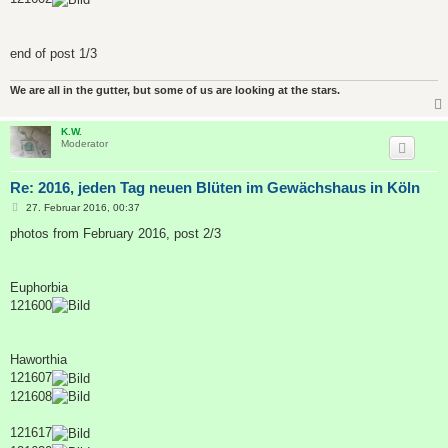
end of post 1/3
We are all in the gutter, but some of us are looking at the stars.
K.W.
Moderator
Re: 2016, jeden Tag neuen Blüten im Gewächshaus in Köln
B
27. Februar 2016, 00:37
e
i
photos from February 2016, post 2/3
t
r
a
g
Euphorbia
121600
Haworthia
121607
121608
121617