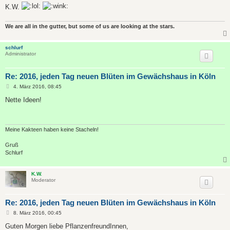
K.W.
We are all in the gutter, but some of us are looking at the stars.
schlurf
Administrator
Re: 2016, jeden Tag neuen Blüten im Gewächshaus in Köln
B
4. März 2016, 08:45
e
i
Nette Ideen!
t
r
a
g
Meine Kakteen haben keine Stacheln!
Gruß
Schlurf
K.W.
Moderator
Re: 2016, jeden Tag neuen Blüten im Gewächshaus in Köln
B
8. März 2016, 00:45
e
i
Guten Morgen liebe PflanzenfreundInnen,