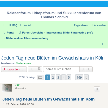
Kakteenforum Lithopsforum und Sukkulentenforum von
Thomas Schmid
FAQ
Kontakt
Registrieren
Anmelden
Portal
Foren-Übersicht
interessante Bilder / interesting pic´s
Bilder meiner Pflanzensammlung
S
u
c
Jeden Tag neue Blüten im Gewächshaus in Köln
h
Moderator:
Moderatoren
e
Suche
Erweiterte
Antworten
Seite
1
von
169
1
2
3
4
5
169
Nächste
2532 Beiträge
…
K.W.
Moderator
Jeden Tag neue Blüten im Gewächshaus in Köln
B
27. Februar 2016, 00:36
e