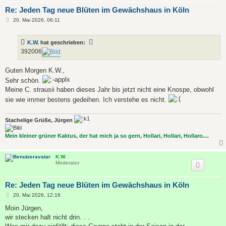
Re: Jeden Tag neue Blüten im Gewächshaus in Köln
B
20. Mai 2026, 06:11
e
i
t
K.W.
hat geschrieben:
r
a
392006
g
Guten Morgen K.W.,
Sehr schön.
Meine C. strausii haben dieses Jahr bis jetzt nicht eine Knospe, obwohl
sie wie immer bestens gedeihen. Ich verstehe es nicht.
Stachelige Grüße, Jürgen
Mein kleiner grüner Kaktus, der hat mich ja so gern, Hollari, Hollari, Hollaro....
K.W.
Moderator
Re: Jeden Tag neue Blüten im Gewächshaus in Köln
B
20. Mai 2026, 12:16
e
i
Moin Jürgen,
t
wir stecken halt nicht drin. . .
r
a