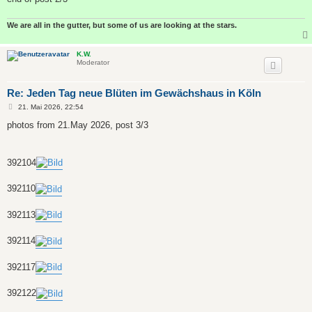
We are all in the gutter, but some of us are looking at the stars.
K.W.
Moderator
Re: Jeden Tag neue Blüten im Gewächshaus in Köln
B
21. Mai 2026, 22:54
e
i
photos from 21.May 2026, post 3/3
t
r
a
g
392104
392110
392113
392114
392117
392122