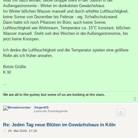
Was mir dazu einfällt; diese Gruppe steht in der Saison in der
g
Außengastronomie - Winter im dunkelsten Gewächshaus.
Im Winter bißchen Wasser manuell und durch erhöhte Luftfeuchtigkeit,
keine Sonne von Dezember bis Februar - wg. Schallschutzwand.
Dann hatte ich noch Pflanzen im Büro; auch keine Sonne,
Luftfeuchtigkeit wie Wohnraum, Temperatur ca. 15°C konstant, bißchen
Wasser manuell. Steht seit drei Wochen in der Außengastronomie, bis
jetzt keine Knospen.
Ich denke die Luftfeuchtigkeit und die Temperatur spielen eine größere
Rolle als ich früher annahm.
Beste Grüße
K.W.
...
We are all in the gutter, but some of us are looking at the stars.
JürgenKS
Lebende Forenlegende
Re: Jeden Tag neue Blüten im Gewächshaus in Köln
B
20. Mai 2026, 17:16
e
i