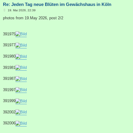
Re: Jeden Tag neue Blüten im Gewächshaus in Köln
B
19. Mai 2026, 22:39
e
i
photos from 19.May 2026, post 2/2
t
r
a
g
391975
391977
391980
391981
391987
391997
391999
392002
392006