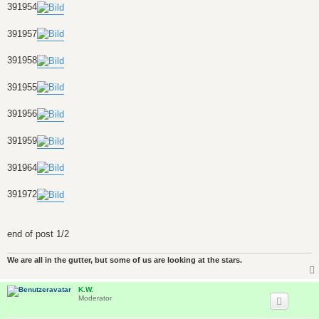
391954
391957
391958
391955
391956
391959
391964
391972
end of post 1/2
We are all in the gutter, but some of us are looking at the stars.
K.W.
Moderator