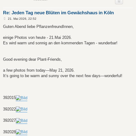
Re: Jeden Tag neue Blüten im Gewächshaus in Köln
B
21. Mai 2026, 22:52
e
i
Guten Abend liebe PflanzenfreundInnen,
t
r
a
einige Photos von heute - 21.Mai 2026.
g
Es wird warm und sonnig an den kommenden Tagen - wunderbar!
Good evening dear Plant-Friends,
a few photos from today—May 21, 2026.
It’s going to be warm and sunny over the next few days—wonderful!
392015
392022
392027
392028