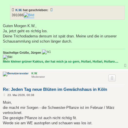
e
i
t
K.W.
hat geschrieben:
r
a
391086
g
Guten Morgen K.W.,
Ja, jetzt geht es richtig los.
Deine Trichodiadema densum ist spät dran. Meine und die in unserer
Schausammlung sind schon länger durch.
Stachelige Grüße, Jürgen
Mein kleiner grüner Kaktus, der hat mich ja so gern, Hollari, Hollari, Hollaro....
K.W.
Moderator
Re: Jeden Tag neue Blüten im Gewächshaus in Köln
B
23. Mai 2026, 00:38
e
i
Moin,
t
die macht mir Sorgen - die Schwester-Pflanze ist im Februar / März
r
a
vertrocknet.
g
Die gezeigte Pflanze ist auch nicht richtig fit.
Werde sie am WE austopfen und schauen was los ist.