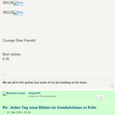
392126
392129
Courage Dear Friends!
Best wishes
K.W.
…
We are all in the gutter, but some of us are looking at the stars.
JürgenKS
Lebende Forenlegende
Re: Jeden Tag neue Blüten im Gewächshaus in Köln
B
22. Mai 2026, 05:28