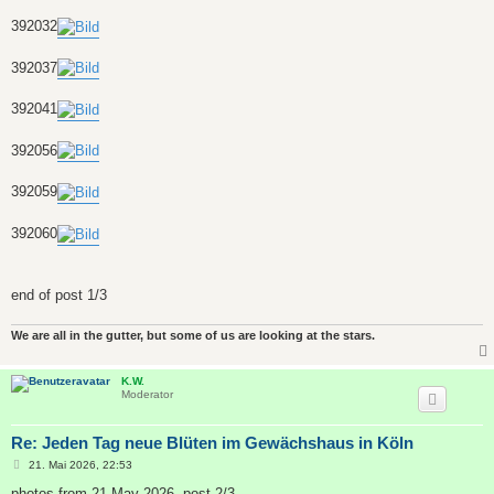
392032
392037
392041
392056
392059
392060
end of post 1/3
We are all in the gutter, but some of us are looking at the stars.
K.W.
Moderator
Re: Jeden Tag neue Blüten im Gewächshaus in Köln
B
21. Mai 2026, 22:53
e
i
photos from 21.May 2026, post 2/3