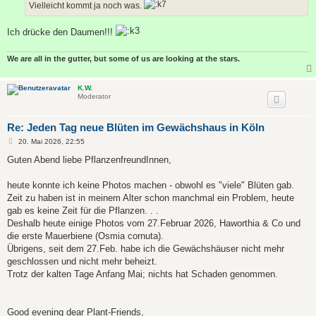
Vielleicht kommt ja noch was.
Ich drücke den Daumen!!!
We are all in the gutter, but some of us are looking at the stars.
K.W.
Moderator
Re: Jeden Tag neue Blüten im Gewächshaus in Köln
B
20. Mai 2026, 22:55
e
i
Guten Abend liebe PflanzenfreundInnen,
t
r
a
heute konnte ich keine Photos machen - obwohl es "viele" Blüten gab.
g
Zeit zu haben ist in meinem Alter schon manchmal ein Problem, heute
gab es keine Zeit für die Pflanzen. . .
Deshalb heute einige Photos vom 27.Februar 2026, Haworthia & Co und
die erste Mauerbiene (Osmia cornuta).
Übrigens, seit dem 27.Feb. habe ich die Gewächshäuser nicht mehr
geschlossen und nicht mehr beheizt.
Trotz der kalten Tage Anfang Mai; nichts hat Schaden genommen.
Good evening dear Plant-Friends,