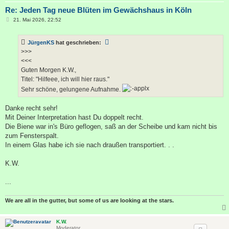
Re: Jeden Tag neue Blüten im Gewächshaus in Köln
B
21. Mai 2026, 22:52
e
i
t
JürgenKS
hat geschrieben:
r
a
>>>
g
<<<
Guten Morgen K.W.,
Titel: "Hilfeee, ich will hier raus."
Sehr schöne, gelungene Aufnahme.
Danke recht sehr!
Mit Deiner Interpretation hast Du doppelt recht.
Die Biene war in's Büro geflogen, saß an der Scheibe und kam nicht bis
zum Fensterspalt.
In einem Glas habe ich sie nach draußen transportiert. . .
K.W.
...
We are all in the gutter, but some of us are looking at the stars.
K.W.
Moderator