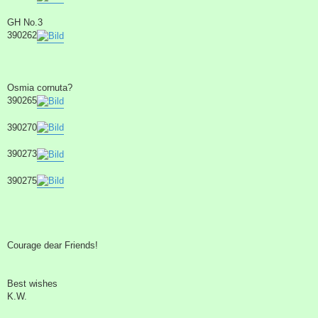
GH No.3
390262
Osmia cornuta?
390265
390270
390273
390275
Courage dear Friends!
Best wishes
K.W.