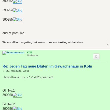
390252
390254
390255
end of post 1/2
We are all in the gutter, but some of us are looking at the stars.
K.W.
Moderator
Re: Jeden Tag neue Blüten im Gewächshaus in Köln
B
20. Mai 2026, 22:56
e
i
Haworthia & Co, 27.2.2026 post 2/2
t
r
a
g
GH No.1
390260
GH No.2
390256