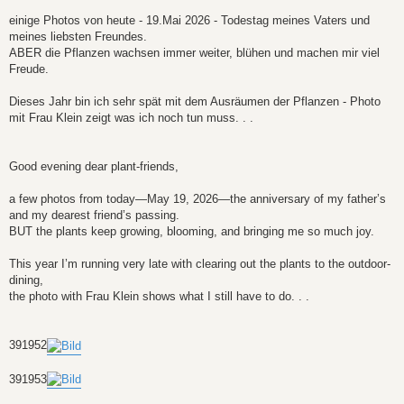
r
a
einige Photos von heute - 19.Mai 2026 - Todestag meines Vaters und
g
meines liebsten Freundes.
ABER die Pflanzen wachsen immer weiter, blühen und machen mir viel
Freude.
Dieses Jahr bin ich sehr spät mit dem Ausräumen der Pflanzen - Photo
mit Frau Klein zeigt was ich noch tun muss. . .
Good evening dear plant-friends,
a few photos from today—May 19, 2026—the anniversary of my father’s
and my dearest friend’s passing.
BUT the plants keep growing, blooming, and bringing me so much joy.
This year I’m running very late with clearing out the plants to the outdoor-
dining,
the photo with Frau Klein shows what I still have to do. . .
391952
391953