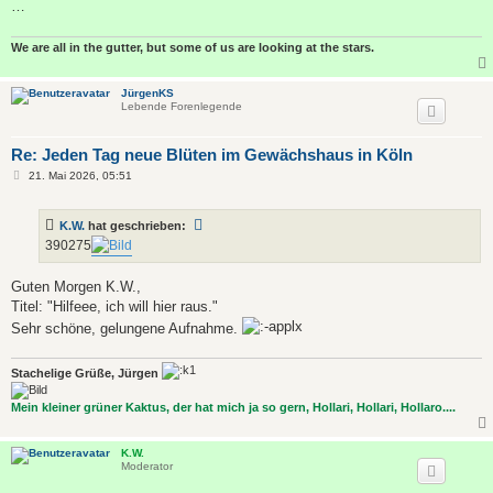
…
We are all in the gutter, but some of us are looking at the stars.
JürgenKS
Lebende Forenlegende
Re: Jeden Tag neue Blüten im Gewächshaus in Köln
B
21. Mai 2026, 05:51
e
i
t
K.W.
hat geschrieben:
r
a
390275
g
Guten Morgen K.W.,
Titel: "Hilfeee, ich will hier raus."
Sehr schöne, gelungene Aufnahme.
Stachelige Grüße, Jürgen
Mein kleiner grüner Kaktus, der hat mich ja so gern, Hollari, Hollari, Hollaro....
K.W.
Moderator