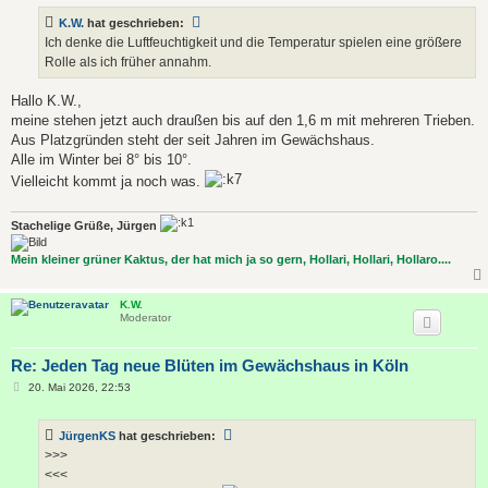
t
K.W.
hat geschrieben:
r
a
Ich denke die Luftfeuchtigkeit und die Temperatur spielen eine größere
g
Rolle als ich früher annahm.
Hallo K.W.,
meine stehen jetzt auch draußen bis auf den 1,6 m mit mehreren Trieben.
Aus Platzgründen steht der seit Jahren im Gewächshaus.
Alle im Winter bei 8° bis 10°.
Vielleicht kommt ja noch was.
Stachelige Grüße, Jürgen
Mein kleiner grüner Kaktus, der hat mich ja so gern, Hollari, Hollari, Hollaro....
K.W.
Moderator
Re: Jeden Tag neue Blüten im Gewächshaus in Köln
B
20. Mai 2026, 22:53
e
i
t
JürgenKS
hat geschrieben:
r
a
>>>
g
<<<