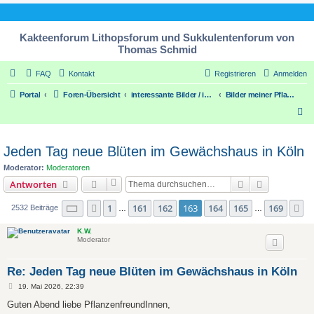
Kakteenforum Lithopsforum und Sukkulentenforum von
Thomas Schmid
FAQ
Kontakt
Registrieren
Anmelden
Portal
Foren-Übersicht
interessante Bilder / interesting pic´s
Bilder meiner Pflanzensammlung
S
u
c
Jeden Tag neue Blüten im Gewächshaus in Köln
h
Moderator:
Moderatoren
e
Suche
Erweiterte
Antworten
Seite
163
von
169
1
161
162
163
164
165
169
Vorherige
N
2532 Beiträge
…
…
K.W.
Moderator
Re: Jeden Tag neue Blüten im Gewächshaus in Köln
B
19. Mai 2026, 22:39
e
i
Guten Abend liebe PflanzenfreundInnen,
t