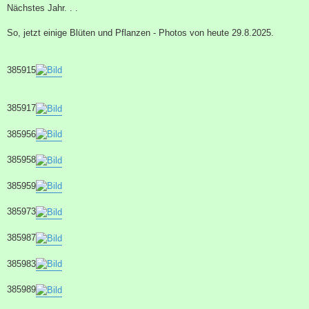
Nächstes Jahr. . .
So, jetzt einige Blüten und Pflanzen - Photos von heute 29.8.2025.
385915
385917
385956
385958
385959
385973
385987
385983
385989