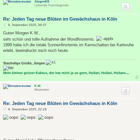
JürgenKS
Lebende Forenlegende
Re: Jeden Tag neue Blüten im Gewächshaus in Köln
B
8. September 2025, 06:37
e
i
Guten Morgen K.W.,
t
sehr schön und tolle Aufnahme der Mondfinsternis.
r
a
1999 habe ich die totale Sonnenfinsternis im Kernschatten bei Karlsruhe
g
erlebt, beeindruckt mich noch heute.
Stachelige Grüße, Jürgen
Mein kleiner grüner Kaktus, der hat mich ja so gern, Hollari, Hollari, Hollaro....
K.W.
Moderator
Re: Jeden Tag neue Blüten im Gewächshaus in Köln
B
9. September 2025, 22:19
e
i
t
r
a
g