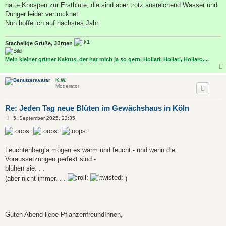
hatte Knospen zur Erstblüte, die sind aber trotz ausreichend Wasser und
Dünger leider vertrocknet.
Nun hoffe ich auf nächstes Jahr.
Stachelige Grüße, Jürgen
Mein kleiner grüner Kaktus, der hat mich ja so gern, Hollari, Hollari, Hollaro....
K.W.
Moderator
Re: Jeden Tag neue Blüten im Gewächshaus in Köln
B
5. September 2025, 22:35
e
i
t
r
a
Leuchtenbergia mögen es warm und feucht - und wenn die
g
Voraussetzungen perfekt sind -
blühen sie. . .
(aber nicht immer. . .
)
Guten Abend liebe PflanzenfreundInnen,