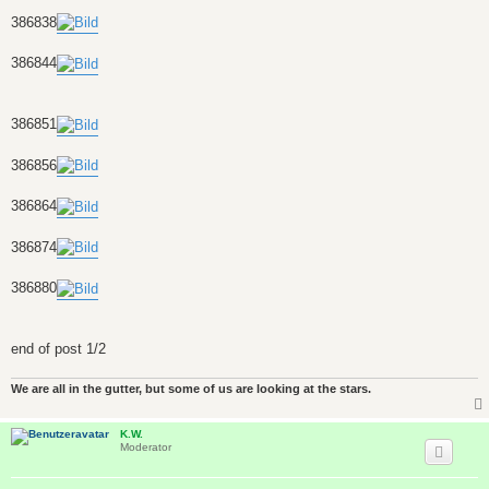
386838
386844
386851
386856
386864
386874
386880
end of post 1/2
We are all in the gutter, but some of us are looking at the stars.
K.W.
Moderator