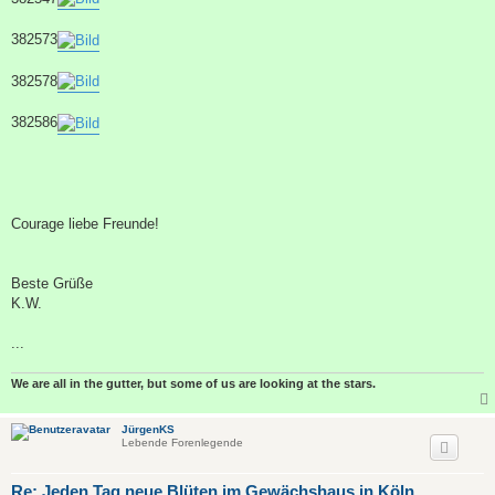
382573
382578
382586
Courage liebe Freunde!
Beste Grüße
K.W.
...
We are all in the gutter, but some of us are looking at the stars.
JürgenKS
Lebende Forenlegende
Re: Jeden Tag neue Blüten im Gewächshaus in Köln