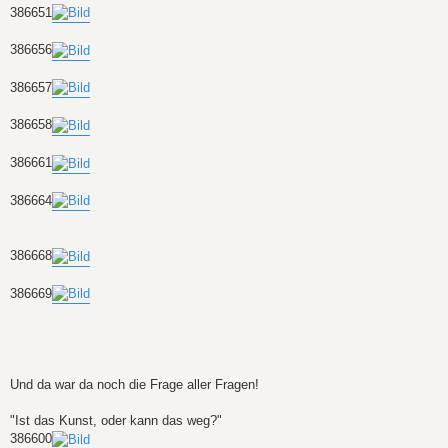
386651
386656
386657
386658
386661
386664
386668
386669
Und da war da noch die Frage aller Fragen!
"Ist das Kunst, oder kann das weg?"
386600