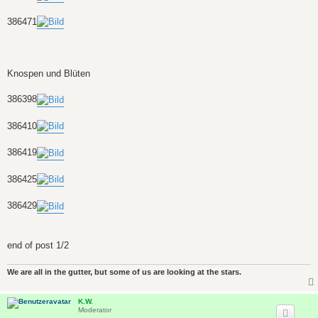
386471
Knospen und Blüten
386398
386410
386419
386425
386429
end of post 1/2
We are all in the gutter, but some of us are looking at the stars.
K.W.
Moderator