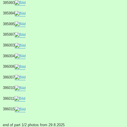
385993
385994
385995
385997
386003
386004
386006
386007
386010
386011
386015
end of part 1/2 photos from 29.8.2025