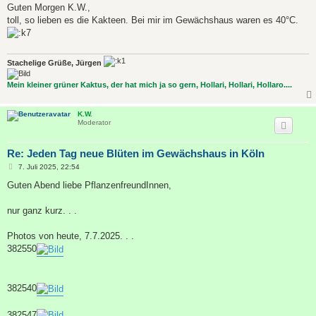
i
Guten Morgen K.W.,
t
toll, so lieben es die Kakteen. Bei mir im Gewächshaus waren es 40°C.
r
a
g
Stachelige Grüße, Jürgen
Mein kleiner grüner Kaktus, der hat mich ja so gern, Hollari, Hollari, Hollaro....
K.W.
Moderator
Re: Jeden Tag neue Blüten im Gewächshaus in Köln
B
7. Juli 2025, 22:54
e
i
Guten Abend liebe PflanzenfreundInnen,
t
r
a
nur ganz kurz. . .
g
Photos von heute, 7.7.2025. . .
382550
382540
382547