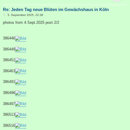
Re: Jeden Tag neue Blüten im Gewächshaus in Köln
B
5. September 2025, 22:36
e
i
photos from 4.Sept.2025 post 2/2
t
r
a
g
386446
386449
386451
386463
386491
386496
386497
386513
386516