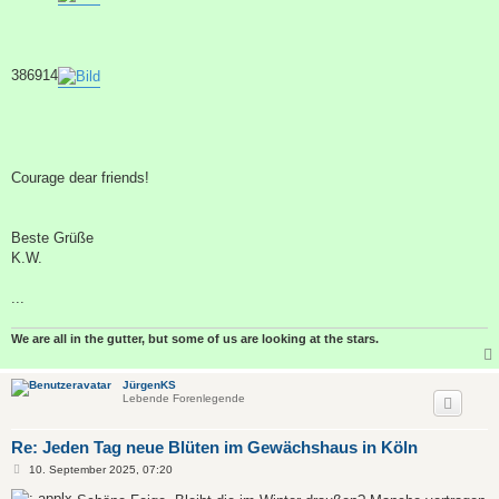
386914
Courage dear friends!
Beste Grüße
K.W.
...
We are all in the gutter, but some of us are looking at the stars.
JürgenKS
Lebende Forenlegende
Re: Jeden Tag neue Blüten im Gewächshaus in Köln
B
10. September 2025, 07:20
e
i