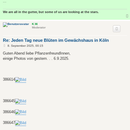
...
We are all in the gutter, but some of us are looking at the stars.
K.W.
Moderator
Re: Jeden Tag neue Blüten im Gewächshaus in Köln
B
8. September 2025, 00:15
e
i
Guten Abend liebe PflanzenfreundInnen,
t
einige Photos von gestern. . . 6.9.2025.
r
a
g
386614
386645
386646
386647