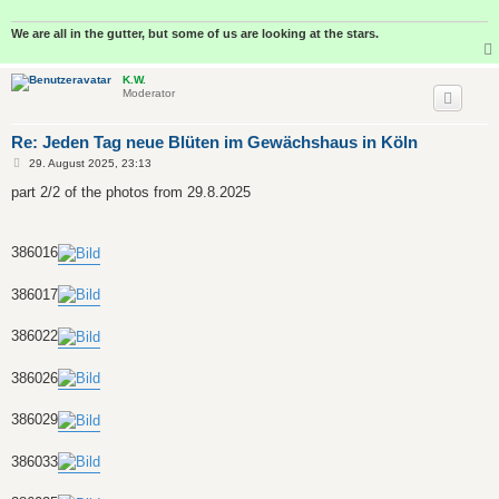
We are all in the gutter, but some of us are looking at the stars.
K.W.
Moderator
Re: Jeden Tag neue Blüten im Gewächshaus in Köln
B
29. August 2025, 23:13
e
i
part 2/2 of the photos from 29.8.2025
t
r
a
g
386016
386017
386022
386026
386029
386033