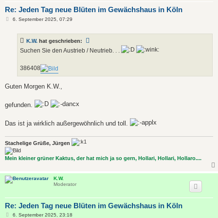
Re: Jeden Tag neue Blüten im Gewächshaus in Köln
B
6. September 2025, 07:29
e
i
t
K.W.
hat geschrieben:
r
a
Suchen Sie den Austrieb / Neutrieb. . .
g
386408
Guten Morgen K.W.,
gefunden.
Das ist ja wirklich außergewöhnlich und toll.
Stachelige Grüße, Jürgen
Mein kleiner grüner Kaktus, der hat mich ja so gern, Hollari, Hollari, Hollaro....
K.W.
Moderator
Re: Jeden Tag neue Blüten im Gewächshaus in Köln
B
6. September 2025, 23:18