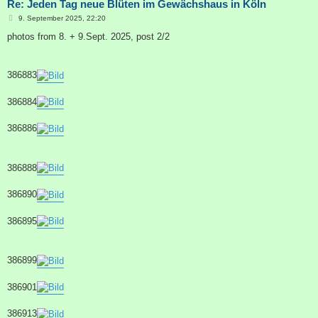
Re: Jeden Tag neue Blüten im Gewächshaus in Köln
B
9. September 2025, 22:20
e
i
photos from 8. + 9.Sept. 2025, post 2/2
t
r
a
g
386883
386884
386886
386888
386890
386895
386899
386901
386913