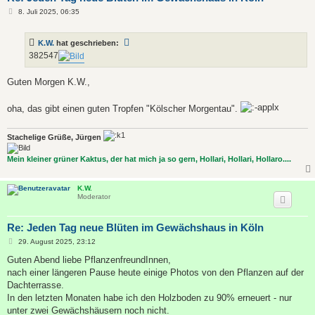
B
8. Juli 2025, 06:35
e
i
t
K.W.
hat geschrieben:
r
a
382547
g
Guten Morgen K.W.,
oha, das gibt einen guten Tropfen "Kölscher Morgentau".
Stachelige Grüße, Jürgen
Mein kleiner grüner Kaktus, der hat mich ja so gern, Hollari, Hollari, Hollaro....
K.W.
Moderator
Re: Jeden Tag neue Blüten im Gewächshaus in Köln
B
29. August 2025, 23:12
e
i
Guten Abend liebe PflanzenfreundInnen,
t
nach einer längeren Pause heute einige Photos von den Pflanzen auf der
r
a
Dachterrasse.
g
In den letzten Monaten habe ich den Holzboden zu 90% erneuert - nur
unter zwei Gewächshäusern noch nicht.