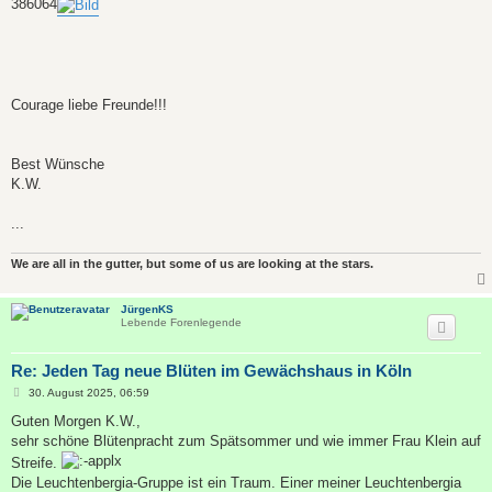
386064
Courage liebe Freunde!!!
Best Wünsche
K.W.
...
We are all in the gutter, but some of us are looking at the stars.
JürgenKS
Lebende Forenlegende
Re: Jeden Tag neue Blüten im Gewächshaus in Köln
B
30. August 2025, 06:59
e
i
Guten Morgen K.W.,
t
sehr schöne Blütenpracht zum Spätsommer und wie immer Frau Klein auf
r
a
Streife.
g
Die Leuchtenbergia-Gruppe ist ein Traum. Einer meiner Leuchtenbergia