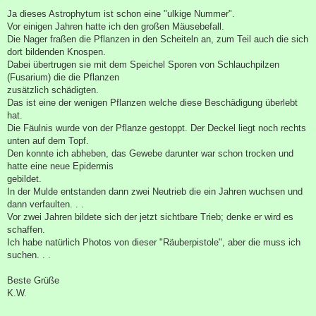
e
i
Ja dieses Astrophytum ist schon eine "ulkige Nummer".
t
Vor einigen Jahren hatte ich den großen Mäusebefall.
r
a
Die Nager fraßen die Pflanzen in den Scheiteln an, zum Teil auch die sich
g
dort bildenden Knospen.
Dabei übertrugen sie mit dem Speichel Sporen von Schlauchpilzen
(Fusarium) die die Pflanzen
zusätzlich schädigten.
Das ist eine der wenigen Pflanzen welche diese Beschädigung überlebt
hat.
Die Fäulnis wurde von der Pflanze gestoppt. Der Deckel liegt noch rechts
unten auf dem Topf.
Den konnte ich abheben, das Gewebe darunter war schon trocken und
hatte eine neue Epidermis
gebildet.
In der Mulde entstanden dann zwei Neutrieb die ein Jahren wuchsen und
dann verfaulten. . .
Vor zwei Jahren bildete sich der jetzt sichtbare Trieb; denke er wird es
schaffen.
Ich habe natürlich Photos von dieser "Räuberpistole", aber die muss ich
suchen. . .
Beste Grüße
K.W.