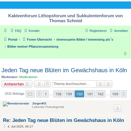
Kakteenforum Lithopsforum und Sukkulentenforum von
Thomas Schmid
FAQ
Kontakt
Registrieren
Anmelden
Portal
Foren-Übersicht
interessante Bilder / interesting pic´s
Bilder meiner Pflanzensammlung
S
u
c
Jeden Tag neue Blüten im Gewächshaus in Köln
h
Moderator:
Moderatoren
e
Suche
Erweiterte
Antworten
Seite
160
von
169
1
158
159
160
161
162
169
Vorherige
N
2532 Beiträge
…
…
JürgenKS
Lebende Forenlegende
Re: Jeden Tag neue Blüten im Gewächshaus in Köln
B
4. Juli 2025, 06:17
e