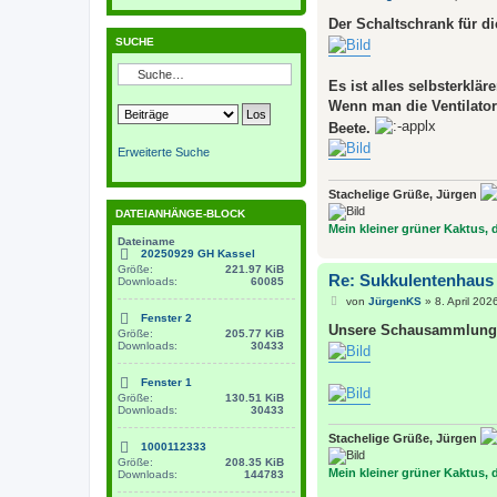
e
i
Der Schaltschrank für die 
t
SUCHE
r
a
g
Es ist alles selbsterklär
Wenn man die Ventilatore
Beete.
Erweiterte Suche
Stachelige Grüße, Jürgen
DATEIANHÄNGE-BLOCK
Mein kleiner grüner Kaktus, de
Dateiname
20250929 GH Kassel
Größe:
221.97 KiB
Re: Sukkulentenhaus
Downloads:
60085
B
von
JürgenKS
»
8. April 202
e
Fenster 2
i
Unsere Schausammlung er
Größe:
205.77 KiB
t
Downloads:
30433
r
a
g
Fenster 1
Größe:
130.51 KiB
Downloads:
30433
Stachelige Grüße, Jürgen
1000112333
Größe:
208.35 KiB
Mein kleiner grüner Kaktus, de
Downloads:
144783