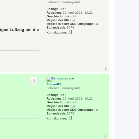
J
Lebende Forenlegende
b
ü
e
Beiträge:
857
r
n
Registriert:
25. April 2021, 10:21
g
Geschlecht:
männlich
e
Mitglied der DKG:
ja
n
Mitglied in einer DKG Ortsgruppe:
ja
K
Sammelt seit:
1978
S
tigen Luftzug um die
K
Kontaktdaten:
o
n
t
a
k
t
d
a
t
N
e
n
a
v
c
o
h
n
JürgenKS
o
J
Lebende Forenlegende
b
ü
e
r
Beiträge:
857
g
n
Registriert:
25. April 2021, 10:21
e
Geschlecht:
männlich
n
Mitglied der DKG:
ja
K
Mitglied in einer DKG Ortsgruppe:
ja
S
Sammelt seit:
1978
K
Kontaktdaten:
o
n
t
a
k
N