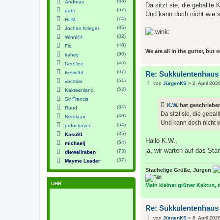
(68)
Andreas
i
Da sitzt sie, die geballte 
(67)
t
gabi
Und kann doch nicht wie s
r
(74)
HLM
a
(85)
g
Jochen Krieger
(82)
Winni44
(48)
Flo
We are all in the gutter, but 
(90)
kahey
(46)
DeeDee
(67)
Kevin33
Re: Sukkulentenhaus
(51)
vocmiss
B
von
JürgenKS
»
2. April 202
e
(52)
Kakteenland
i
Sir Frencis
t
K.W.
hat geschriebe
r
(84)
Ruud
a
Da sitzt sie, die geball
(40)
Nerolaan
g
Und kann doch nicht wi
(54)
prdochovec
(35)
Kasu91
Hallo K.W.,
(54)
michaelj
ja, wir warten auf das Star
(73)
diewallraben
(37)
Mayme Leader
Stachelige Grüße, Jürgen
UHR
Mein kleiner grüner Kaktus, de
Re: Sukkulentenhaus
B
von
JürgenKS
»
8. April 202