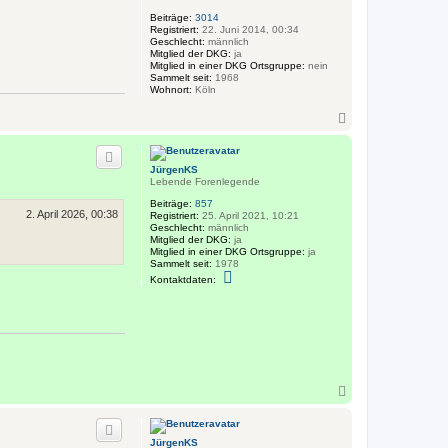
b
v
e
Beiträge:
3014
o
n
Registriert:
22. Juni 2014, 00:34
n
Geschlecht:
männlich
J
Mitglied der DKG:
ja
ü
Mitglied in einer DKG Ortsgruppe:
nein
r
Sammelt seit:
1968
g
Wohnort:
Köln
e
n
N
K
a
S
c
h
JürgenKS
o
Lebende Forenlegende
b
e
Beiträge:
857
2. April 2026, 00:38
n
Registriert:
25. April 2021, 10:21
Geschlecht:
männlich
Mitglied der DKG:
ja
Mitglied in einer DKG Ortsgruppe:
ja
Sammelt seit:
1978
K
Kontaktdaten:
o
n
t
a
k
t
d
a
t
N
e
a
n
c
v
o
h
n
JürgenKS
o