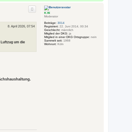
t
a
d
c
a
h
t
K.W.
o
e
Moderator
n
b
v
e
Beiträge:
3014
o
8. April 2026, 07:54
n
Registriert:
22. Juni 2014, 00:34
n
Geschlecht:
männlich
J
Mitglied der DKG:
ja
ü
Mitglied in einer DKG Ortsgruppe:
nein
r
Sammelt seit:
1968
 Luftzug um die
g
Wohnort:
Köln
e
n
K
S
ächshaushaltung.