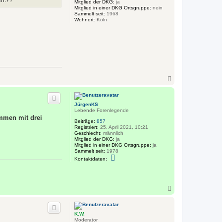
en.??
Mitglied der DKG:
ja
Mitglied in einer DKG Ortsgruppe:
nein
Sammelt seit:
1968
Wohnort:
Köln
N
a
c
h
JürgenKS
o
Lebende Forenlegende
b
ammen mit drei
e
Beiträge:
857
n
Registriert:
25. April 2021, 10:21
Geschlecht:
männlich
Mitglied der DKG:
ja
Mitglied in einer DKG Ortsgruppe:
ja
Sammelt seit:
1978
K
Kontaktdaten:
o
n
t
a
k
N
t
a
d
c
a
h
t
K.W.
o
e
Moderator
n