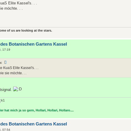
KuaS Elite Kassel's. . .
ie möchte. . .
some of us are looking at the stars.
 des Botanischen Gartens Kassel
6, 17:19
n:
te KuaS Elite Kassel's. . .
e sie möchte. . .
tsignal.
r hat mich ja so gern, Hollari, Hollari, Hollaro....
 des Botanischen Gartens Kassel
6, 07:54