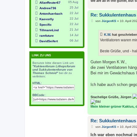
We are all in the gutter, but 
05 Aug
AllanReuter67
25 Jul
Andrew736
22 Jul
AntonAuerbach
Re: Sukkulentenhaus
22 Jul
Kaevorlly
B
von
JürgenKS
»
10. April 20
22 Jul
e
Specific
i
21 Jul
TillmannLind
t
K.W.
hat geschriebe
14 Jul
r
ramfuture
a
Ventilatoren waren mir 
06 Jul
DavidSeifert
g
Beste Grüße, und - ha
LINK ZU UNS
Guten Morgen K.W.,
Benutze bitte diesen Link um
"Kakteenforum Lithopsforum
die zwei Ventilatoren hän
und Sukkulentenforum von
Bei mir im Gewächshaus läu
Thomas Schmid"
bei dir zu
verlinken:
HTML:
Ich habe auch schon geg
BBCode:
Stachelige Grüße, Jürgen
Mein kleiner grüner Kaktus, de
Re: Sukkulentenhaus
B
von
JürgenKS
»
10. April 20
e
i
Ich war eben nochmal im 