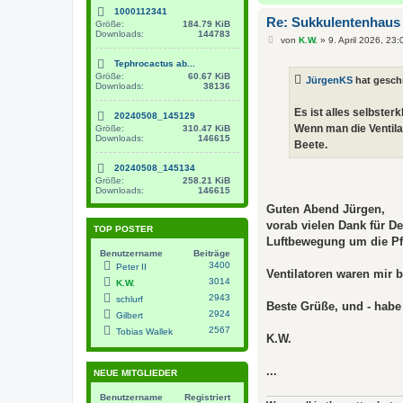
1000112341
Re: Sukkulentenhaus
Größe:
184.79 KiB
Downloads:
144783
B
von
K.W.
»
9. April 2026, 23:
e
i
Tephrocactus ab...
t
Größe:
60.67 KiB
JürgenKS
hat gesch
r
Downloads:
38136
a
g
Es ist alles selbster
20240508_145129
Wenn man die Ventilat
Größe:
310.47 KiB
Downloads:
146615
Beete.
20240508_145134
Größe:
258.21 KiB
Downloads:
146615
Guten Abend Jürgen,
vorab vielen Dank für De
TOP POSTER
Luftbewegung um die Pf
Benutzername
Beiträge
3400
Peter II
Ventilatoren waren mir bi
3014
K.W.
2943
schlurf
Beste Grüße, und - habe
2924
Gilbert
2567
Tobias Wallek
K.W.
...
NEUE MITGLIEDER
Benutzername
Registriert