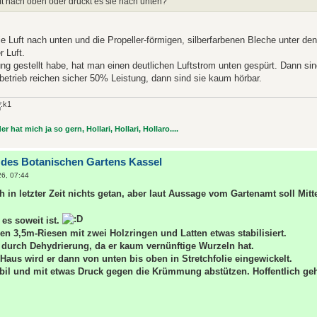
ft nach oben oder drückt es sie nach unten?
die Luft nach unten und die Propeller-förmigen, silberfarbenen Bleche unter d
r Luft.
tung gestellt habe, hat man einen deutlichen Luftstrom unten gespürt. Dann sin
lbetrieb reichen sicher 50% Leistung, dann sind sie kaum hörbar.
r hat mich ja so gern, Hollari, Hollari, Hollaro....
 des Botanischen Gartens Kassel
26, 07:44
h in letzter Zeit nichts getan, aber laut Aussage vom Gartenamt soll Mitte
 es soweit ist.
n 3,5m-Riesen mit zwei Holzringen und Latten etwas stabilisiert.
h durch Dehydrierung, da er kaum vernünftige Wurzeln hat.
Haus wird er dann von unten bis oben in Stretchfolie eingewickelt.
bil und mit etwas Druck gegen die Krümmung abstützen. Hoffentlich geht