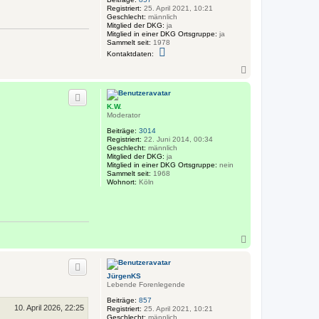
n
Registriert:
25. April 2021, 10:21
Geschlecht:
männlich
Mitglied der DKG:
ja
Mitglied in einer DKG Ortsgruppe:
ja
Sammelt seit:
1978
K
Kontaktdaten:
o
n
N
t
a
a
c
k
h
t
K.W.
o
d
Moderator
a
b
t
e
Beiträge:
3014
e
n
Registriert:
22. Juni 2014, 00:34
n
Geschlecht:
männlich
v
Mitglied der DKG:
ja
o
Mitglied in einer DKG Ortsgruppe:
nein
n
Sammelt seit:
1968
J
Wohnort:
Köln
ü
r
g
e
n
K
N
S
a
c
h
JürgenKS
o
Lebende Forenlegende
b
e
Beiträge:
857
10. April 2026, 22:25
n
Registriert:
25. April 2021, 10:21
Geschlecht:
männlich