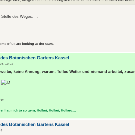
nrissige Idee, ausgerechnet an der engsten Stelle des Beetes eine Bank hinzubau
 Stelle des Weges. . .
some of us are looking at the stars.
 des Botanischen Gartens Kassel
26, 19:02
weiter, keine Ahnung, warum. Tolles Wetter und niemand arbeitet, zus
r hat mich ja so gern, Hollari, Hollari, Hollaro....
 des Botanischen Gartens Kassel
38