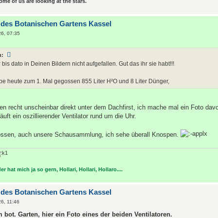
some of us are looking at the stars.
 des Botanischen Gartens Kassel
26, 07:35
n:
bis dato in Deinen Bildern nicht aufgefallen. Gut das ihr sie habt!!!
be heute zum 1. Mal gegossen 855 Liter H²O und 8 Liter Dünger,
gen recht unscheinbar direkt unter dem Dachfirst, ich mache mal ein Foto dav
ft ein oszillierender Ventilator rund um die Uhr.
ossen, auch unsere Schausammlung, ich sehe überall Knospen.
r hat mich ja so gern, Hollari, Hollari, Hollaro....
 des Botanischen Gartens Kassel
26, 11:46
bot. Garten, hier ein Foto eines der beiden Ventilatoren.