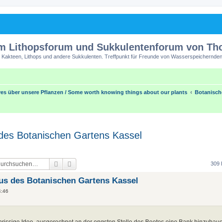
m Lithopsforum und Sukkulentenforum von T
 Kakteen, Lithops und andere Sukkulenten. Treffpunkt für Freunde von Wasserspeichernden
es über unsere Pflanzen / Some worth knowing things about our plants
Botanisch
des Botanischen Gartens Kassel
Suche
Erweiterte Suche
309 
us des Botanischen Gartens Kassel
4:46