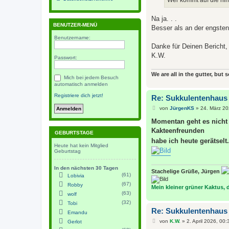
Wer kommt auf die hir
g
Na ja. . .
BENUTZER-MENÜ
Besser als an der engsten
Benutzername:
Danke für Deinen Bericht,
K.W.
Passwort:
We are all in the gutter, but 
Mich bei jedem Besuch
automatisch anmelden
Registriere dich jetzt!
Re: Sukkulentenhaus
B
von
JürgenKS
»
24. März 20
e
i
Momentan geht es nicht 
t
Kakteenfreunden
r
GEBURTSTAGE
a
habe ich heute gerätselt.
g
Heute hat kein Mitglied
Geburtstag
In den nächsten 30 Tagen
Stachelige Grüße, Jürgen
(61)
Lobivia
(67)
Robby
Mein kleiner grüner Kaktus, de
(63)
wolf
(32)
Tobi
Re: Sukkulentenhaus
Emandu
B
von
K.W.
»
2. April 2026, 00:
Gerlot
e