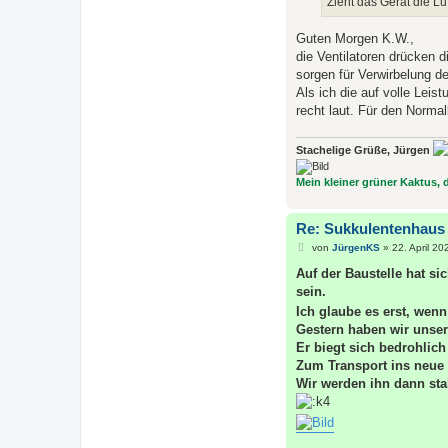
Zieht das Gerät die Lu
g
Guten Morgen K.W.,
die Ventilatoren drücken 
sorgen für Verwirbelung de
Als ich die auf volle Leis
recht laut. Für den Norma
Stachelige Grüße, Jürgen
Mein kleiner grüner Kaktus, de
Re: Sukkulentenhaus
B
von
JürgenKS
»
22. April 20
e
i
Auf der Baustelle hat sic
t
sein.
r
a
Ich glaube es erst, wenn
g
Gestern haben wir unsere
Er biegt sich bedrohlic
Zum Transport ins neue 
Wir werden ihn dann sta