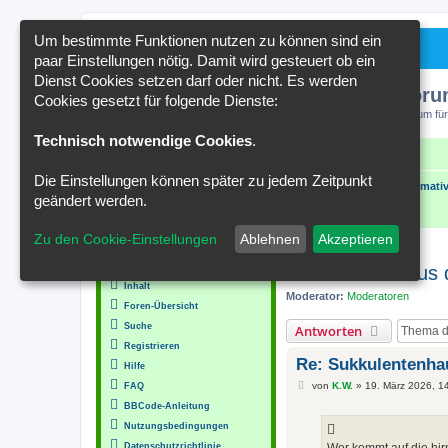
Um bestimmte Funktionen nutzen zu können sind ein
paar Einstellungen nötig. Damit wird gesteuert ob ein
Dienst Cookies setzen darf oder nicht. Es werden
Kakteenforu
Cookies gesetzt für folgende Dienste:
Forum für
Technisch notwendige Cookies
.
Schnellzugriff
FAQ
Kontakt
Die Einstellungen können später zu jedem Zeitpunkt
Portal
Foren-Übersicht
Wissenswertes und Informativ
geändert werden.
Zu den Cookie-Einstellungen
Ablehnen
Akzeptieren
MENÜ
Sukkulentenhaus 
Inhalt
Moderator:
Moderatoren
Foren-Übersicht
Suche
Antworten
Registrieren
Re: Sukkulentenha
Hilfe
B
von
K.W.
»
19. März 2026, 1
FAQ
e
BBCode-Anleitung
i
t
Nutzungsbedingungen
r
a
Datenschutzrichtlinie