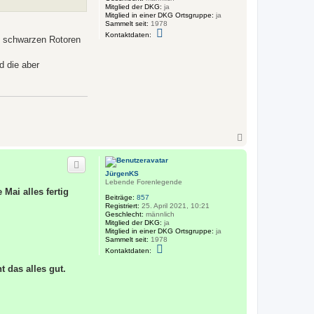
Mitglied der DKG:
ja
Mitglied in einer DKG Ortsgruppe:
ja
Sammelt seit:
1978
K
Kontaktdaten:
en schwarzen Rotoren
o
n
t
d die aber
a
k
t
d
a
t
e
n
v
N
o
a
n
c
J
h
ü
JürgenKS
r
o
Lebende Forenlegende
g
b
 Mai alles fertig
e
e
Beiträge:
857
n
n
Registriert:
25. April 2021, 10:21
K
Geschlecht:
männlich
S
Mitglied der DKG:
ja
Mitglied in einer DKG Ortsgruppe:
ja
Sammelt seit:
1978
K
Kontaktdaten:
o
n
 das alles gut.
t
a
k
t
d