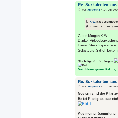
Re: Sukkulentenhaus
B
von
JürgenKS
»
14. Juli 202
e
i
t
K.W.
hat geschriebe
r
a
(komme mir in einigen
g
Guten Morgen K.W.,
Danke. Videoüberwachung 
Dieser Steckling war von 
Selbstverständlich bekom
Stachelige Grüße, Jürgen
Mein kleiner grüner Kaktus, de
Re: Sukkulentenhaus
B
von
JürgenKS
»
15. Juli 202
e
i
Gestern sind die Pflanz
t
Es ist Plexiglas, das sic
r
a
g
Aus meiner Sammlung ha