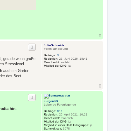
o
n
J
ü
r
g
e
n
K
S
N
a
c
JuliaSchneide
h
Foren Jungspund
o
Beiträge:
3
b
mt, gerade wenn große
Registriert:
23. Juni 2026, 18:41
e
Geschlecht:
weiblich
n Stresslevel
n
Mitglied der DKG:
ja
ch auch im Garten
eder das Beet
N
a
c
h
JürgenKS
o
Lebende Forenlegende
b
odia hin.
e
Beiträge:
857
n
Registriert:
25. April 2021, 10:21
Geschlecht:
männlich
Mitglied der DKG:
ja
Mitglied in einer DKG Ortsgruppe:
ja
Sammelt seit:
1978