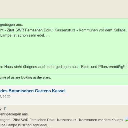
 gediegen aus.
ht - Zitat SWR Fernsehen Doku: Kassensturz - Kommunen vor dem Kollaps.
 Lampe ist schon sehr edel. . .
en Haus sieht übrigens auch sehr gediegen aus - Beet- und Pflanzenmäßig!!!
some of us are looking at the stars.
 des Botanischen Gartens Kassel
6, 06:20
n:
sehr gediegen aus.
ngeht - Zitat SWR Fernsehen Doku: Kassensturz - Kommunen vor dem Kollaps.
eine Lampe ist schon sehr edel. . .