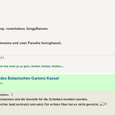
ssp. roseoluteus Jungpflanzen.
rmesina und zwei Parodia leninghausii.
r hat mich ja so gern, Hollari, Hollari, Hollaro....
 des Botanischen Gartens Kassel
:24
rieben:
anzwannen und die Gestelle für die Scheiben montiert worden.
sicher bald zerkratzt sein wird. Für echtes Glas hat es nicht gereicht.