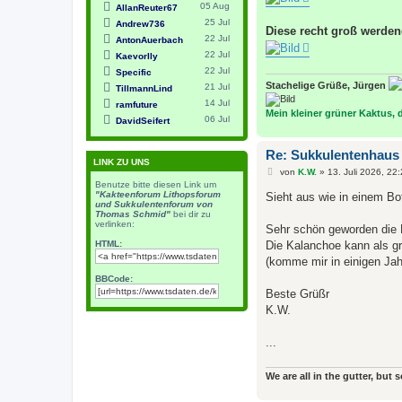
05 Aug
AllanReuter67
25 Jul
Andrew736
Diese recht groß werde
22 Jul
AntonAuerbach
22 Jul
Kaevorlly
22 Jul
Specific
Stachelige Grüße, Jürgen
21 Jul
TillmannLind
14 Jul
ramfuture
Mein kleiner grüner Kaktus, de
06 Jul
DavidSeifert
Re: Sukkulentenhaus
LINK ZU UNS
B
von
K.W.
»
13. Juli 2026, 22
e
Benutze bitte diesen Link um
i
"Kakteenforum Lithopsforum
Sieht aus wie in einem Bo
t
und Sukkulentenforum von
Thomas Schmid"
bei dir zu
r
verlinken:
a
Sehr schön geworden die B
g
HTML:
Die Kalanchoe kann als gr
(komme mir in einigen Jah
BBCode:
Beste Grüßr
K.W.
...
We are all in the gutter, but 