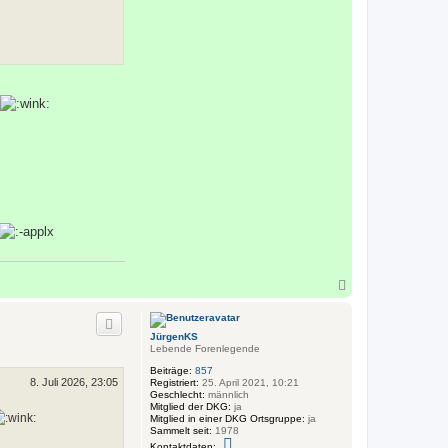
N
a
c
h
JürgenKS
o
Lebende Forenlegende
b
e
Beiträge:
857
8. Juli 2026, 23:05
n
Registriert:
25. April 2021, 10:21
Geschlecht:
männlich
Mitglied der DKG:
ja
Mitglied in einer DKG Ortsgruppe:
ja
Sammelt seit:
1978
K
Kontaktdaten: