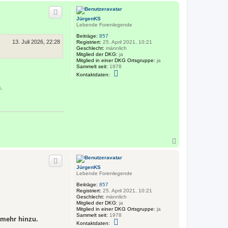
c
h
JürgenKS
o
Lebende Forenlegende
b
e
Beiträge:
857
13. Juli 2026, 22:28
n
Registriert:
25. April 2021, 10:21
Geschlecht:
männlich
Mitglied der DKG:
ja
Mitglied in einer DKG Ortsgruppe:
ja
Sammelt seit:
1978
K
Kontaktdaten:
o
n
.
t
a
k
t
d
a
t
e
n
N
v
a
o
c
n
h
J
JürgenKS
o
ü
Lebende Forenlegende
b
r
g
e
Beiträge:
857
e
n
Registriert:
25. April 2021, 10:21
n
Geschlecht:
männlich
K
Mitglied der DKG:
ja
S
Mitglied in einer DKG Ortsgruppe:
ja
Sammelt seit:
1978
 mehr hinzu.
K
Kontaktdaten:
o