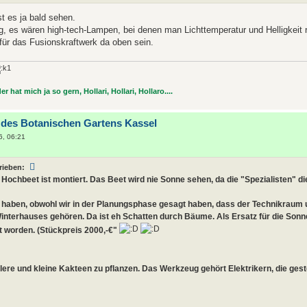
t es ja bald sehen.
g, es wären high-tech-Lampen, bei denen man Lichttemperatur und Helligkeit 
für das Fusionskraftwerk da oben sein.
r hat mich ja so gern, Hollari, Hollari, Hollaro....
 des Botanischen Gartens Kassel
6, 06:21
rieben:
 Hochbeet ist montiert. Das Beet wird nie Sonne sehen, da die "Spezialisten" 
haben, obwohl wir in der Planungsphase gesagt haben, dass der Technikraum
Winterhauses gehören. Da ist eh Schatten durch Bäume. Als Ersatz für die Sonn
 worden. (Stückpreis 2000,-€"
tlere und kleine Kakteen zu pflanzen. Das Werkzeug gehört Elektrikern, die ges