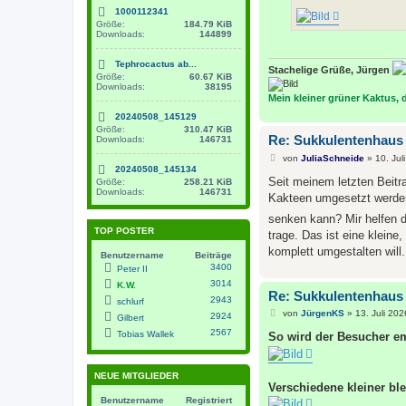
1000112341
Größe:
184.79 KiB
Downloads:
144899
Tephrocactus ab...
Stachelige Grüße, Jürgen
Größe:
60.67 KiB
Downloads:
38195
Mein kleiner grüner Kaktus, de
20240508_145129
Größe:
310.47 KiB
Re: Sukkulentenhaus
Downloads:
146731
B
von
JuliaSchneide
»
10. Jul
e
20240508_145134
i
Seit meinem letzten Beitr
Größe:
258.21 KiB
t
Downloads:
146731
Kakteen umgesetzt werden
r
a
senken kann? Mir helfen 
g
TOP POSTER
trage. Das ist eine kleine
komplett umgestalten will.
Benutzername
Beiträge
3400
Peter II
3014
K.W.
Re: Sukkulentenhaus
2943
schlurf
B
von
JürgenKS
»
13. Juli 202
2924
Gilbert
e
2567
Tobias Wallek
i
So wird der Besucher e
t
r
a
NEUE MITGLIEDER
g
Verschiedene kleiner bl
Benutzername
Registriert