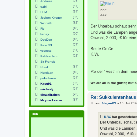
(68)
Andreas
(67)
gabi
>>>
(74)
HLM
<<<
(85)
Jochen Krieger
(82)
Winni44
Der Unterbau schaut sehr
(48)
Flo
Und was die Lampen ange
(90)
kahey
Obwohl, 2.000,- € für eine
(46)
DeeDee
(67)
Kevin33
Beste Grüße
(51)
vocmiss
K.W.
(52)
Kakteenland
Sir Frencis
(84)
Ruud
PS der "Rest" in dem neu
(40)
Nerolaan
(54)
prdochovec
We are all in the gutter, but 
(35)
Kasu91
(54)
michaelj
(73)
diewallraben
Re: Sukkulentenhaus
(37)
Mayme Leader
B
von
JürgenKS
»
10. Juli 202
e
i
t
UHR
K.W.
hat geschriebe
r
a
Der Unterbau schaut 
g
Und was die Lampen a
Obwohl, 2.000,- € für 