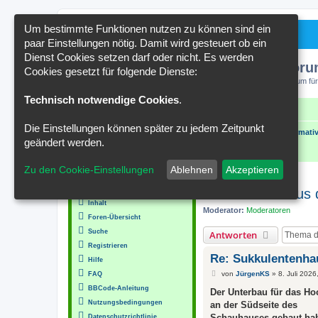
Um bestimmte Funktionen nutzen zu können sind ein
paar Einstellungen nötig. Damit wird gesteuert ob ein
Dienst Cookies setzen darf oder nicht. Es werden
Kakteenforu
Cookies gesetzt für folgende Dienste:
Forum für
Technisch notwendige Cookies
.
Schnellzugriff
FAQ
Kontakt
Die Einstellungen können später zu jedem Zeitpunkt
Portal
Foren-Übersicht
Wissenswertes und Informativ
geändert werden.
Zu den Cookie-Einstellungen
Ablehnen
Akzeptieren
MENÜ
Sukkulentenhaus 
Inhalt
Moderator:
Moderatoren
Foren-Übersicht
Suche
Antworten
Registrieren
Re: Sukkulentenha
Hilfe
B
von
JürgenKS
»
8. Juli 2026
FAQ
e
BBCode-Anleitung
i
Der Unterbau für das Ho
t
Nutzungsbedingungen
an der Südseite des
r
a
Schauhauses gebaut hab
Datenschutzrichtlinie