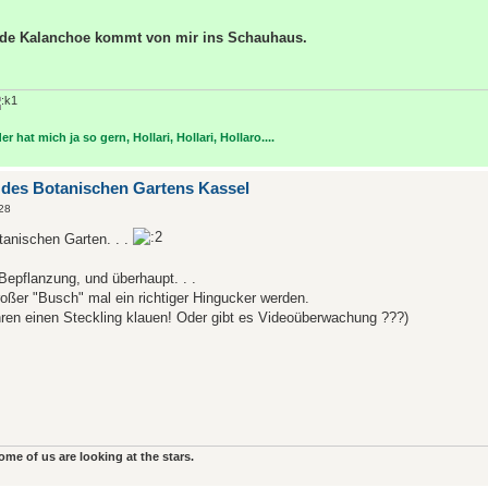
nde Kalanchoe kommt von mir ins Schauhaus.
r hat mich ja so gern, Hollari, Hollari, Hollaro....
 des Botanischen Gartens Kassel
:28
tanischen Garten. . .
epflanzung, und überhaupt. . .
oßer "Busch" mal ein richtiger Hingucker werden.
ren einen Steckling klauen! Oder gibt es Videoüberwachung ???)
some of us are looking at the stars.