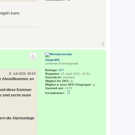
o
n
t
a
regeln kann.
k
t
d
a
t
e
n
v
N
o
a
n
c
J
ü
h
r
JürgenKS
o
g
Lebende Forenlegende
b
e
e
Beiträge:
857
n
8. Juli 2026, 06:54
n
Registriert:
25. April 2021, 10:21
K
Geschlecht:
männlich
S
die Abstellkammer an
Mitglied der DKG:
ja
Mitglied in einer DKG Ortsgruppe:
ja
Sammelt seit:
1978
 und diese Kammer
K
Kontaktdaten:
e sind sechs teure
o
n
t
a
k
t
d
tern die Alarmanlage
a
t
e
n
v