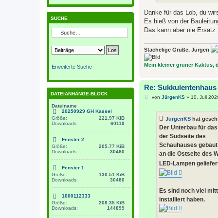
Danke für das Lob, du wirs
SUCHE
Es hieß von der Bauleitun
Das kann aber nie Ersatz 
Stachelige Grüße, Jürgen
Mein kleiner grüner Kaktus, de
Erweiterte Suche
Re: Sukkulentenhaus
DATEIANHÄNGE-BLOCK
B
von
JürgenKS
»
10. Juli 202
e
Dateiname
i
20250929 GH Kassel
t
Größe:
221.97 KiB
JürgenKS
hat gesch
r
Downloads:
60119
a
Der Unterbau für das
g
der Südseite des
Fenster 2
Schauhauses gebaut 
Größe:
205.77 KiB
Downloads:
30480
an die Ostseite des 
LED-Lampen geliefert
Fenster 1
Größe:
130.51 KiB
Downloads:
30480
Es sind noch viel mit
1000112333
installiert haben.
Größe:
208.35 KiB
Downloads:
144899