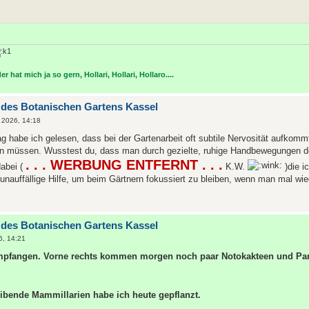
r hat mich ja so gern, Hollari, Hollari, Hollaro....
 des Botanischen Gartens Kassel
i 2026, 14:18
ag habe ich gelesen, dass bei der Gartenarbeit oft subtile Nervosität aufkom
 müssen. Wusstest du, dass man durch gezielte, ruhige Handbewegungen de
. . . WERBUNG ENTFERNT . . .
dabei (
K.W.
)die i
, unauffällige Hilfe, um beim Gärtnern fokussiert zu bleiben, wenn man mal wi
 des Botanischen Gartens Kassel
6, 14:21
mpfangen. Vorne rechts kommen morgen noch paar Notokakteen und Par
eibende Mammillarien habe ich heute gepflanzt.