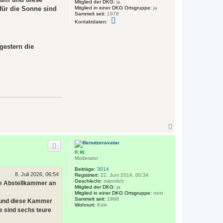
Mitglied der DKG:
ja
Mitglied in einer DKG Ortsgruppe:
ja
für die Sonne sind
Sammelt seit:
1978
K
Kontaktdaten:
o
n
t
a
gestern die
k
t
d
a
t
e
n
v
o
n
J
ü
r
N
g
a
e
n
c
K
h
S
K.W.
o
Moderator
b
e
Beiträge:
3014
8. Juli 2026, 06:54
n
Registriert:
22. Juni 2014, 00:34
Geschlecht:
männlich
die Abstellkammer an
Mitglied der DKG:
ja
Mitglied in einer DKG Ortsgruppe:
nein
Sammelt seit:
1968
 und diese Kammer
Wohnort:
Köln
e sind sechs teure