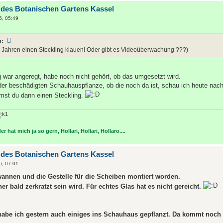
 des Botanischen Gartens Kassel
6, 05:49
n:
 Jahren einen Steckling klauen! Oder gibt es Videoüberwachung ???)
war angeregt, habe noch nicht gehört, ob das umgesetzt wird.
der beschädigten Schauhauspflanze, ob die noch da ist, schau ich heute nach
mst du dann einen Steckling.
r hat mich ja so gern, Hollari, Hollari, Hollaro....
 des Botanischen Gartens Kassel
6, 07:01
wannen und die Gestelle für die Scheiben montiert worden.
her bald zerkratzt sein wird. Für echtes Glas hat es nicht gereicht.
be ich gestern auch einiges ins Schauhaus gepflanzt. Da kommt noch