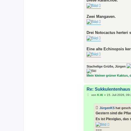
Diese Kalanchoe.
Zwei Mangaven.
Drei Notocactus herteri 
Eine alte Echinopsis ke
Stachelige Grüße, Jürgen
Mein kleiner grüner Kaktus, de
Re: Sukkulentenhaus
B
von
K.W.
»
15. Juli 2026, 09
e
i
t
JürgenKS
hat gesch
r
a
Gestern sind die Pfl
g
Es ist Plexiglas, das 
>>>