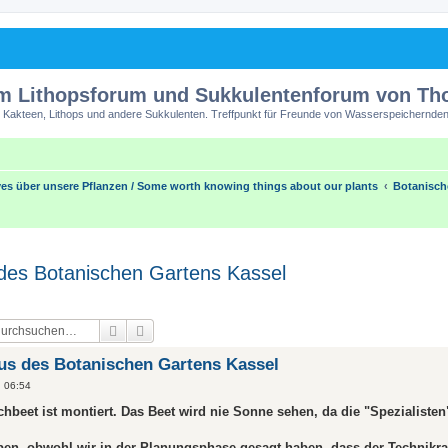
m Lithopsforum und Sukkulentenforum von T
 Kakteen, Lithops und andere Sukkulenten. Treffpunkt für Freunde von Wasserspeichernden
es über unsere Pflanzen / Some worth knowing things about our plants
Botanisch
des Botanischen Gartens Kassel
Suche
Erweiterte Suche
us des Botanischen Gartens Kassel
, 06:54
chbeet ist montiert. Das Beet wird nie Sonne sehen, da die "Spezialiste
en, obwohl wir in der Planungsphase gesagt haben, dass der Technikr