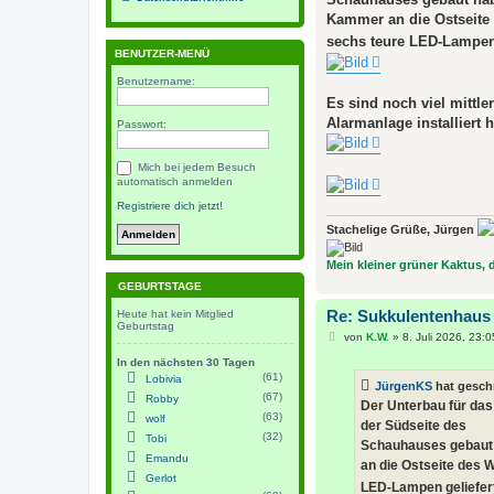
g
Kammer an die Ostseite 
sechs teure LED-Lampen 
BENUTZER-MENÜ
Benutzername:
Es sind noch viel mittle
Alarmanlage installiert 
Passwort:
Mich bei jedem Besuch
automatisch anmelden
Registriere dich jetzt!
Stachelige Grüße, Jürgen
Mein kleiner grüner Kaktus, de
GEBURTSTAGE
Re: Sukkulentenhaus
Heute hat kein Mitglied
Geburtstag
B
von
K.W.
»
8. Juli 2026, 23:0
e
In den nächsten 30 Tagen
i
t
(61)
Lobivia
JürgenKS
hat gesch
r
(67)
Robby
a
Der Unterbau für das
g
(63)
wolf
der Südseite des
(32)
Tobi
Schauhauses gebaut 
Emandu
an die Ostseite des 
Gerlot
LED-Lampen geliefert