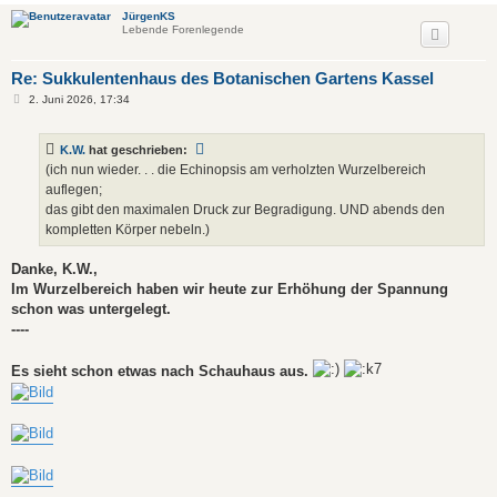
JürgenKS
Lebende Forenlegende
Re: Sukkulentenhaus des Botanischen Gartens Kassel
B
2. Juni 2026, 17:34
e
i
t
K.W.
hat geschrieben:
r
a
(ich nun wieder. . . die Echinopsis am verholzten Wurzelbereich
g
auflegen;
das gibt den maximalen Druck zur Begradigung. UND abends den
kompletten Körper nebeln.)
Danke, K.W.,
Im Wurzelbereich haben wir heute zur Erhöhung der Spannung
schon was untergelegt.
----
Es sieht schon etwas nach Schauhaus aus.