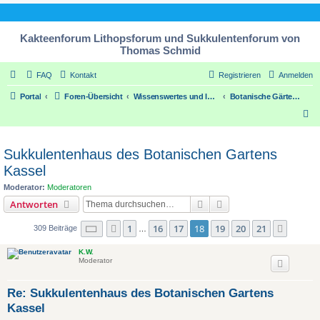
Kakteenforum Lithopsforum und Sukkulentenforum von
Thomas Schmid
FAQ
Kontakt
Registrieren
Anmelden
Portal
Foren-Übersicht
Wissenswertes und Informatives über unsere Pflanzen / Some worth knowing things about our plants
Botanische Gärten und Kakteen- Sukkulentengärtnereien
S
u
c
Sukkulentenhaus des Botanischen Gartens
h
Kassel
e
Moderator:
Moderatoren
Suche
Erweiterte Suche
Antworten
Seite
18
von
21
1
16
17
18
19
20
21
Vorherige
Nächst
309 Beiträge
…
K.W.
Moderator
Re: Sukkulentenhaus des Botanischen Gartens
Kassel