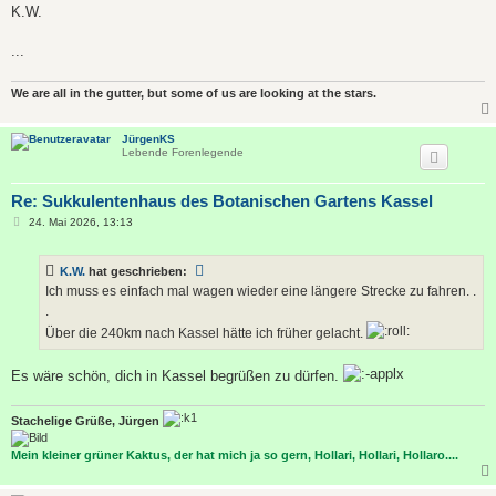
K.W.
...
We are all in the gutter, but some of us are looking at the stars.
JürgenKS
Lebende Forenlegende
Re: Sukkulentenhaus des Botanischen Gartens Kassel
B
24. Mai 2026, 13:13
e
i
t
K.W.
hat geschrieben:
r
a
Ich muss es einfach mal wagen wieder eine längere Strecke zu fahren. .
g
.
Über die 240km nach Kassel hätte ich früher gelacht.
Es wäre schön, dich in Kassel begrüßen zu dürfen.
Stachelige Grüße, Jürgen
Mein kleiner grüner Kaktus, der hat mich ja so gern, Hollari, Hollari, Hollaro....