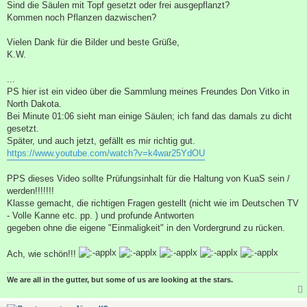
a
Sind die Säulen mit Topf gesetzt oder frei ausgepflanzt?
g
Kommen noch Pflanzen dazwischen?
Vielen Dank für die Bilder und beste Grüße,
K.W.
...
PS hier ist ein video über die Sammlung meines Freundes Don Vitko in
North Dakota.
Bei Minute 01:06 sieht man einige Säulen; ich fand das damals zu dicht
gesetzt.
Später, und auch jetzt, gefällt es mir richtig gut.
https://www.youtube.com/watch?v=k4war25YdOU
PPS dieses Video sollte Prüfungsinhalt für die Haltung von KuaS sein /
werden!!!!!!!
Klasse gemacht, die richtigen Fragen gestellt (nicht wie im Deutschen TV
- Volle Kanne etc. pp. ) und profunde Antworten
gegeben ohne die eigene "Einmaligkeit" in den Vordergrund zu rücken.
Ach, wie schön!!!
We are all in the gutter, but some of us are looking at the stars.