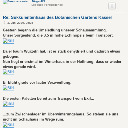
JürgenKS
Lebende Forenlegende
Re: Sukkulentenhaus des Botanischen Gartens Kassel
B
2. Juni 2026, 05:35
e
i
Gestern begann die Umsiedlung unserer Schausammlung.
t
Unser Sorgenkind, die 3,5 m hohe Echinopsis beim Transport.
r
a
g
Da er kaum Wurzeln hat, ist er stark dehydriert und dadurch etwas
gebogen.
Nun liegt er erstmal im Winterhaus in der Hoffnung, dass er wieder
etwas gerade wird.
Er blüht grade vor lauter Verzweiflung.
Die ersten Paletten bereit zum Transport vom Exil...
...zum Zwischenlager im Überwinterungshaus. So stehen sie uns
nicht im Schauhaus im Wege rum.