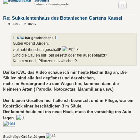
JürgenKS
Lebende Forenlegende
Re: Sukkulentenhaus des Botanischen Gartens Kassel
B
9. Juni 2026, 06:07
e
i
t
K.W.
hat geschrieben:
r
a
Guten Abend Jürgen,
g
viel habt ihr schon geschafft!
Sind die Säulen mit Topf gesetzt oder frei ausgepflanzt?
Kommen noch Pflanzen dazwischen?
Danke K.W., das Video schaue ich mir heute Nachmittag an. Die
Säulen sind alle frei gepflanzt und dazwischen,
mehr im Vordergrund zu den Wegen hin, kommen dann die
kleineren Arten ( Parodia, Notocactus, Mammillaria usw.)
Den blauen Gesellen hier hatte ich bewurzelt und in Pflege, war ein
Kopfstück einer beschädigten 3 m Säule.
Der kommt heute mit ins neue Haus, muss ihn vorsichtig ins Auto
legen.
Stachelige Grüße, Jürgen