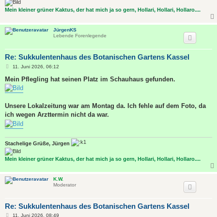
Mein kleiner grüner Kaktus, der hat mich ja so gern, Hollari, Hollari, Hollaro....
JürgenKS
Lebende Forenlegende
Re: Sukkulentenhaus des Botanischen Gartens Kassel
B
11. Juni 2026, 06:12
e
i
Mein Pflegling hat seinen Platz im Schauhaus gefunden.
t
r
a
g
Unsere Lokalzeitung war am Montag da. Ich fehle auf dem Foto, da
ich wegen Arzttermin nicht da war.
Stachelige Grüße, Jürgen
Mein kleiner grüner Kaktus, der hat mich ja so gern, Hollari, Hollari, Hollaro....
K.W.
Moderator
Re: Sukkulentenhaus des Botanischen Gartens Kassel
B
11. Juni 2026, 08:49