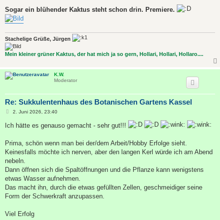
Sogar ein blühender Kaktus steht schon drin. Premiere.
Stachelige Grüße, Jürgen
Mein kleiner grüner Kaktus, der hat mich ja so gern, Hollari, Hollari, Hollaro....
K.W.
Moderator
Re: Sukkulentenhaus des Botanischen Gartens Kassel
B
2. Juni 2026, 23:40
e
i
Ich hätte es genauso gemacht - sehr gut!!!
t
r
a
Prima, schön wenn man bei der/dem Arbeit/Hobby Erfolge sieht.
g
Keinesfalls möchte ich nerven, aber den langen Kerl würde ich am Abend
nebeln.
Dann öffnen sich die Spaltöffnungen und die Pflanze kann wenigstens
etwas Wasser aufnehmen.
Das macht ihn, durch die etwas gefüllten Zellen, geschmeidiger seine
Form der Schwerkraft anzupassen.
Viel Erfolg