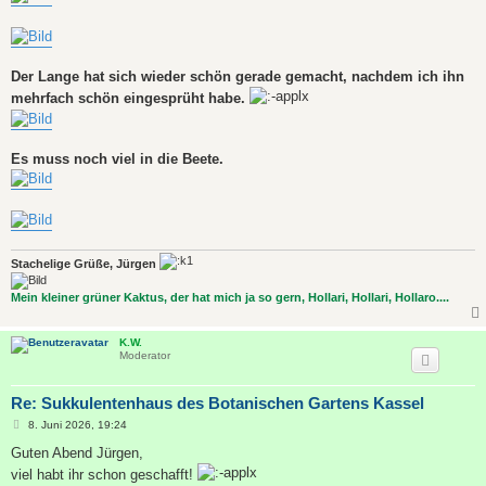
Der Lange hat sich wieder schön gerade gemacht, nachdem ich ihn
mehrfach schön eingesprüht habe.
Es muss noch viel in die Beete.
Stachelige Grüße, Jürgen
Mein kleiner grüner Kaktus, der hat mich ja so gern, Hollari, Hollari, Hollaro....
K.W.
Moderator
Re: Sukkulentenhaus des Botanischen Gartens Kassel
B
8. Juni 2026, 19:24
e
i
Guten Abend Jürgen,
t
viel habt ihr schon geschafft!
r