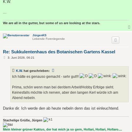
K.W.
...
We are all in the gutter, but some of us are looking at the stars.
JürgenKS
Lebende Forenlegende
Re: Sukkulentenhaus des Botanischen Gartens Kassel
B
3. Juni 2026, 06:21
e
i
t
K.W.
hat geschrieben:
r
a
Ich hätte es genauso gemacht - sehr gut!!!
g
Prima, schön wenn man bei der/dem Arbeit/Hobby Erfolge sieht.
Keinesfalls möchte ich nerven, aber den langen Kerl würde ich am
Abend nebeln.
Danke dir. Ich werde den ab heute nebeln denn das ist einleuchtend.
Stachelige Grüße, Jürgen
Mein kleiner grüner Kaktus, der hat mich ja so gern, Hollari, Hollari, Hollaro....