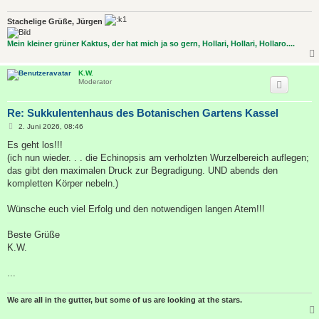
Stachelige Grüße, Jürgen
Mein kleiner grüner Kaktus, der hat mich ja so gern, Hollari, Hollari, Hollaro....
K.W.
Moderator
Re: Sukkulentenhaus des Botanischen Gartens Kassel
B
2. Juni 2026, 08:46
e
i
Es geht los!!!
t
(ich nun wieder. . . die Echinopsis am verholzten Wurzelbereich auflegen;
r
a
das gibt den maximalen Druck zur Begradigung. UND abends den
g
kompletten Körper nebeln.)
Wünsche euch viel Erfolg und den notwendigen langen Atem!!!
Beste Grüße
K.W.
...
We are all in the gutter, but some of us are looking at the stars.