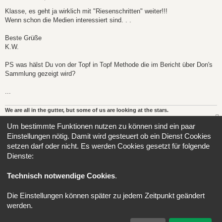
e
i
Klasse, es geht ja wirklich mit "Riesenschritten" weiter!!!
t
Wenn schon die Medien interessiert sind. . .
r
a
g
Beste Grüße
K.W.
PS was hälst Du von der Topf in Topf Methode die im Bericht über Don's
Sammlung gezeigt wird?
...
We are all in the gutter, but some of us are looking at the stars.
Um bestimmte Funktionen nutzen zu können sind ein paar
Antworten
Einstellungen nötig. Damit wird gesteuert ob ein Dienst Cookies
Seite
18
von
21
1
16
17
18
19
20
21
Vorherige
Nächst
setzen darf oder nicht. Es werden Cookies gesetzt für folgende
309 Beiträge
…
Dienste:
Gehe zu
Technisch notwendige Cookies
.
Portal
Foren-Übersicht
Alle Zeiten sind
UTC+02:00
Die Einstellungen können später zu jedem Zeitpunkt geändert
werden.
Powered by
phpBB
® Forum Software © phpBB Limited
Deutsche Übersetzung durch
phpBB.de