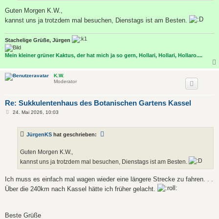
Guten Morgen K.W.,
kannst uns ja trotzdem mal besuchen, Dienstags ist am Besten.
Stachelige Grüße, Jürgen
Mein kleiner grüner Kaktus, der hat mich ja so gern, Hollari, Hollari, Hollaro....
K.W.
Moderator
Re: Sukkulentenhaus des Botanischen Gartens Kassel
B
24. Mai 2026, 10:03
e
i
t
JürgenKS
hat geschrieben:
r
a
g
Guten Morgen K.W.,
kannst uns ja trotzdem mal besuchen, Dienstags ist am Besten.
Ich muss es einfach mal wagen wieder eine längere Strecke zu fahren. . .
Über die 240km nach Kassel hätte ich früher gelacht.
Beste Grüße