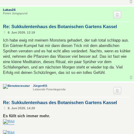
Lukas24
Foren Jungspund
Re: Sukkulentenhaus des Botanischen Gartens Kassel
B
8. Juni 2026, 12:19
e
i
Ich habe ewig mit meinem Monstera gehadert, der sah total schlapp aus.
t
Ein Gärtner-Kumpel hat mir dann diesen Trick mit dem abendlichen
r
a
Sprühen verraten und es hat echt alles verändert. Nachts, wenn es kühler
g
wird, nehmen die Pflanzen das Wasser viel besser auf. Das ist fast wie
eine kleine Meditation, dieses Ritual, ein paar Sprüher vor dem
Schlafengehen, und am nächsten Morgen steht er wieder top da. Viel
Erfolg mit deinen Schützlingen, das ist so ein tolles Gefühl.
JürgenKS
Lebende Forenlegende
Re: Sukkulentenhaus des Botanischen Gartens Kassel
B
8. Juni 2026, 14:29
e
i
Es füllt sich immer mehr.
t
r
a
g