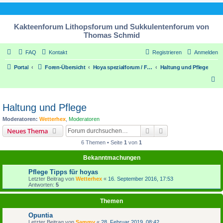
Kakteenforum Lithopsforum und Sukkulentenforum von
Thomas Schmid
FAQ
Kontakt
Registrieren
Anmelden
Portal
Foren-Übersicht
Hoya spezialforum / Forum for Hoya plants
Haltung und Pflege
S
u
c
Haltung und Pflege
h
Moderatoren:
Wetterhex
,
Moderatoren
e
Suche
Erweiterte Suche
Neues Thema
6 Themen • Seite
1
von
1
Bekanntmachungen
Pflege Tipps für hoyas
Letzter Beitrag von
Wetterhex
«
16. September 2016, 17:53
Antworten:
5
Themen
Opuntia
Letzter Beitrag von
Sammy
«
28. Februar 2019, 08:42