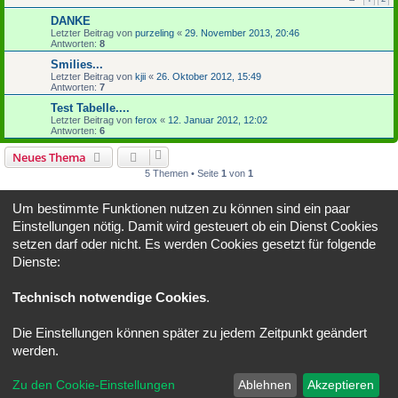
DANKE
Letzter Beitrag von
purzeling
«
29. November 2013, 20:46
Antworten:
8
Smilies...
Letzter Beitrag von
kjii
«
26. Oktober 2012, 15:49
Antworten:
7
Test Tabelle....
Letzter Beitrag von
ferox
«
12. Januar 2012, 12:02
Antworten:
6
Neues Thema
5 Themen • Seite
1
von
1
Gehe zu
Um bestimmte Funktionen nutzen zu können sind ein paar
Einstellungen nötig. Damit wird gesteuert ob ein Dienst Cookies
BERECHTIGUNGEN IN DIESEM FORUM
setzen darf oder nicht. Es werden Cookies gesetzt für folgende
Du darfst
keine
neuen Themen in diesem Forum erstellen.
Dienste:
Du darfst
keine
Antworten zu Themen in diesem Forum erstellen.
Du darfst deine Beiträge in diesem Forum
nicht
ändern.
Du darfst deine Beiträge in diesem Forum
nicht
löschen.
Technisch notwendige Cookies
.
Du darfst
keine
Dateianhänge in diesem Forum erstellen.
Die Einstellungen können später zu jedem Zeitpunkt geändert
Portal
Foren-Übersicht
Alle Zeiten sind
UTC+02:00
werden.
Powered by
phpBB
® Forum Software © phpBB Limited
Zu den Cookie-Einstellungen
Ablehnen
Akzeptieren
Deutsche Übersetzung durch
phpBB.de