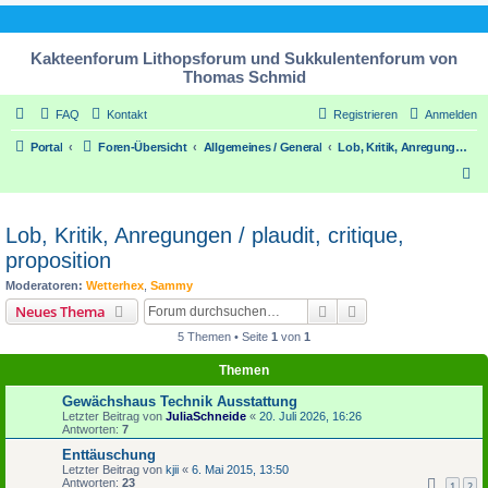
Kakteenforum Lithopsforum und Sukkulentenforum von
Thomas Schmid
FAQ
Kontakt
Registrieren
Anmelden
Portal
Foren-Übersicht
Allgemeines / General
Lob, Kritik, Anregungen / plaudit, critique, proposition
S
u
c
Lob, Kritik, Anregungen / plaudit, critique,
h
proposition
e
Moderatoren:
Wetterhex
,
Sammy
Suche
Erweiterte Suche
Neues Thema
5 Themen • Seite
1
von
1
Themen
Gewächshaus Technik Ausstattung
Letzter Beitrag von
JuliaSchneide
«
20. Juli 2026, 16:26
Antworten:
7
Enttäuschung
Letzter Beitrag von
kjii
«
6. Mai 2015, 13:50
Antworten:
23
1
2