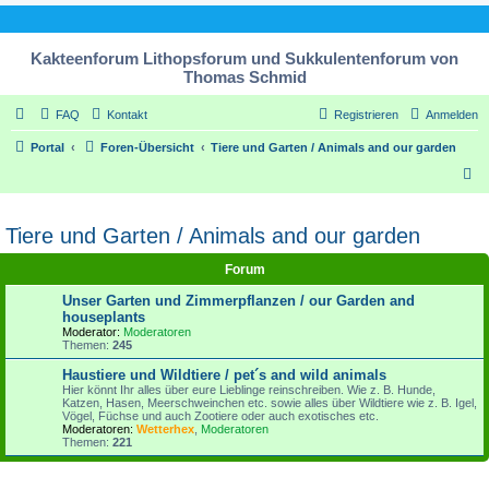
Kakteenforum Lithopsforum und Sukkulentenforum von
Thomas Schmid
FAQ
Kontakt
Registrieren
Anmelden
Portal
Foren-Übersicht
Tiere und Garten / Animals and our garden
S
u
c
Tiere und Garten / Animals and our garden
h
Forum
e
Unser Garten und Zimmerpflanzen / our Garden and
houseplants
Moderator:
Moderatoren
Themen:
245
Haustiere und Wildtiere / pet´s and wild animals
Hier könnt Ihr alles über eure Lieblinge reinschreiben. Wie z. B. Hunde,
Katzen, Hasen, Meerschweinchen etc. sowie alles über Wildtiere wie z. B. Igel,
Vögel, Füchse und auch Zootiere oder auch exotisches etc.
Moderatoren:
Wetterhex
,
Moderatoren
Themen:
221