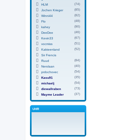
(74)
HLM
(85)
Jochen Krieger
(82)
Winni44
(48)
Flo
(90)
kahey
(46)
DeeDee
(67)
Kevin33
(51)
vocmiss
(52)
Kakteenland
Sir Frencis
(84)
Ruud
(40)
Nerolaan
(54)
prdochovec
(35)
Kasu91
(54)
michaelj
(73)
diewallraben
(37)
Mayme Leader
UHR