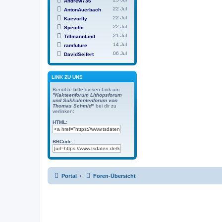
Andrew736
22 Jul
AntonAuerbach
22 Jul
Kaevorlly
22 Jul
Specific
21 Jul
TillmannLind
14 Jul
ramfuture
06 Jul
DavidSeifert
LINK ZU UNS
Benutze bitte diesen Link um
"Kakteenforum Lithopsforum
und Sukkulentenforum von
Thomas Schmid"
bei dir zu
verlinken:
HTML:
BBCode:
Portal
Foren-Übersicht