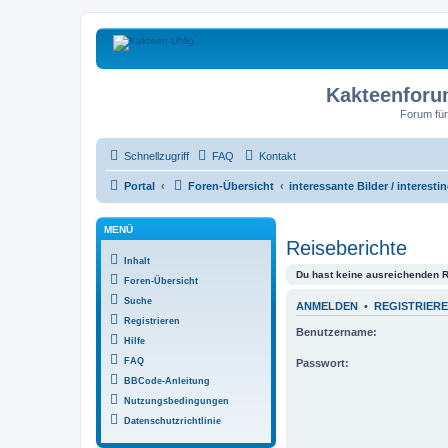
Kakteenforu
Forum für
Schnellzugriff
FAQ
Kontakt
Portal
Foren-Übersicht
interessante Bilder / interesti
MENÜ
Reiseberichte
Inhalt
Du hast keine ausreichenden 
Foren-Übersicht
Suche
ANMELDEN
•
REGISTRIER
Registrieren
Benutzername:
Hilfe
FAQ
Passwort:
BBCode-Anleitung
Nutzungsbedingungen
Datenschutzrichtlinie