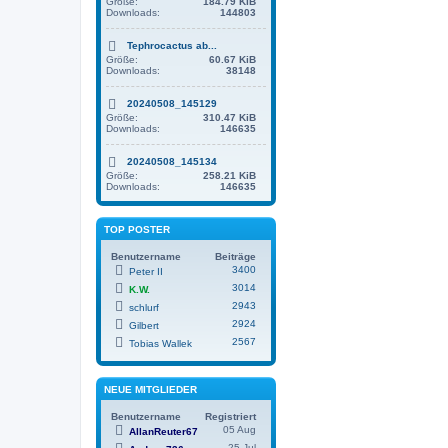
Größe:
184.79 KiB
Downloads:
144803
Tephrocactus ab...
Größe:
60.67 KiB
Downloads:
38148
20240508_145129
Größe:
310.47 KiB
Downloads:
146635
20240508_145134
Größe:
258.21 KiB
Downloads:
146635
TOP POSTER
Benutzername
Beiträge
3400
Peter II
3014
K.W.
2943
schlurf
2924
Gilbert
2567
Tobias Wallek
NEUE MITGLIEDER
Benutzername
Registriert
05 Aug
AllanReuter67
25 Jul