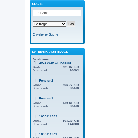
SUCHE
Erweiterte Suche
DATEIANHÄNGE-BLOCK
Dateiname
20250929 GH Kassel
Größe:
221.97 KiB
Downloads:
60092
Fenster 2
Größe:
205.77 KiB
Downloads:
30440
Fenster 1
Größe:
130.51 KiB
Downloads:
30440
1000112333
Größe:
208.35 KiB
Downloads:
144803
1000112341