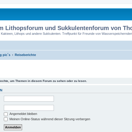
m Lithopsforum und Sukkulentenforum von T
 Kakteen, Lithops und andere Sukkulenten. Treffpunkt für Freunde von Wasserspeichernden
ng pic´s
Reiseberichte
Rechte, um Themen in diesem Forum zu sehen oder zu lesen.
EN
Angemeldet bleiben
Meinen Online-Status während dieser Sitzung verbergen