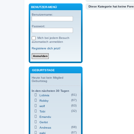
Diese Kategorie hat keine Fore
BENUTZER-MENÜ
Benutzername:
Passwort:
Mich bei jedem Besuch
automatisch anmelden
Registriere dich jetzt!
GEBURTSTAGE
Heute hat kein Mitglied
Geburtstag
In den nächsten 30 Tagen
(61)
Lobivia
(67)
Robby
(63)
wolf
(32)
Tobi
Emandu
Gerlot
(68)
Andreas
(67)
gabi