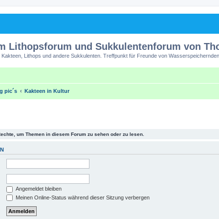
m Lithopsforum und Sukkulentenforum von T
 Kakteen, Lithops und andere Sukkulenten. Treffpunkt für Freunde von Wasserspeichernden
ng pic´s
Kakteen in Kultur
Rechte, um Themen in diesem Forum zu sehen oder zu lesen.
EN
Angemeldet bleiben
Meinen Online-Status während dieser Sitzung verbergen