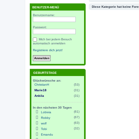
Diese Kategorie hat keine Fore
BENUTZER-MENÜ
Benutzername:
Passwort:
Mich bei jedem Besuch
automatisch anmelden
Registriere dich jetzt!
GEBURTSTAGE
Glückwünsche an:
ChristianH
(53)
Marie18
(31)
Ankila
(31)
In den nächsten 30 Tagen
(61)
Lobivia
(67)
Robby
(63)
wolf
(32)
Tobi
Emandu