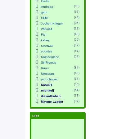
Gerlot
(68)
Andreas
(67)
gabi
(74)
HLM
(85)
Jochen Krieger
(82)
Winni44
(48)
Flo
(90)
kahey
(67)
Kevin33
(51)
vocmiss
(52)
Kakteenland
Sir Frencis
(84)
Ruud
(40)
Nerolaan
(54)
prdochovec
(35)
Kasu91
(54)
michaelj
(73)
diewallraben
(37)
Mayme Leader
UHR