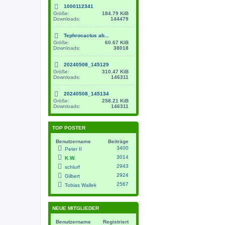
1000112341
Größe:
184.79 KiB
Downloads:
144479
Tephrocactus ab...
Größe:
60.67 KiB
Downloads:
38018
20240508_145129
Größe:
310.47 KiB
Downloads:
146311
20240508_145134
Größe:
258.21 KiB
Downloads:
146311
TOP POSTER
Benutzername
Beiträge
3400
Peter II
3014
K.W.
2943
schlurf
2924
Gilbert
2567
Tobias Wallek
NEUE MITGLIEDER
Benutzername
Registriert