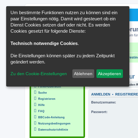
Um bestimmte Funktionen nutzen zu können sind ein
paar Einstellungen nötig. Damit wird gesteuert ob ein
Dienst Cookies setzen darf oder nicht. Es werden
Kakteenforu
Cookies gesetzt für folgende Dienste:
Forum für
Technisch notwendige Cookies
.
Schnellzugriff
FAQ
Kontakt
Die Einstellungen können später zu jedem Zeitpunkt
Portal
Foren-Übersicht
interessante Bilder / interesti
geändert werden.
MENÜ
Zu den Cookie-Einstellungen
Ablehnen
Akzeptieren
Kakteen in Kultur
Inhalt
Du hast keine ausreichenden 
Foren-Übersicht
Suche
ANMELDEN
•
REGISTRIER
Registrieren
Benutzername:
Hilfe
FAQ
Passwort:
BBCode-Anleitung
Nutzungsbedingungen
Datenschutzrichtlinie