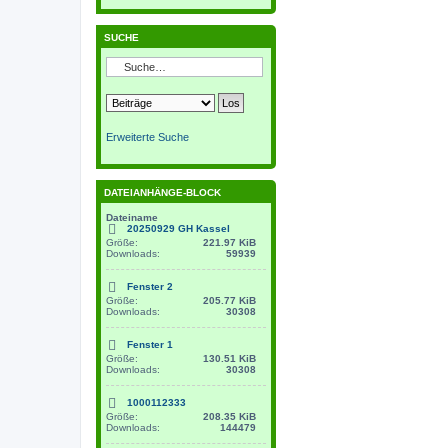
SUCHE
Erweiterte Suche
DATEIANHÄNGE-BLOCK
Dateiname
20250929 GH Kassel
Größe:
221.97 KiB
Downloads:
59939
Fenster 2
Größe:
205.77 KiB
Downloads:
30308
Fenster 1
Größe:
130.51 KiB
Downloads:
30308
1000112333
Größe:
208.35 KiB
Downloads:
144479