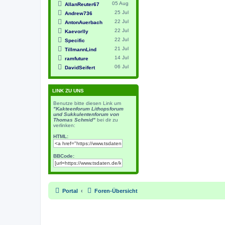
05 Aug
AllanReuter67
25 Jul
Andrew736
22 Jul
AntonAuerbach
22 Jul
Kaevorlly
22 Jul
Specific
21 Jul
TillmannLind
14 Jul
ramfuture
06 Jul
DavidSeifert
LINK ZU UNS
Benutze bitte diesen Link um
"Kakteenforum Lithopsforum
und Sukkulentenforum von
Thomas Schmid"
bei dir zu
verlinken:
HTML:
BBCode:
Portal
Foren-Übersicht