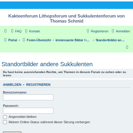
Kakteenforum Lithopsforum und Sukkulentenforum von
Thomas Schmid
FAQ
Kontakt
Registrieren
Anmelden
Portal
Foren-Übersicht
interessante Bilder / interesting pic´s
Standortbilder andere Sukkulenten
S
u
c
Standortbilder andere Sukkulenten
h
Du hast keine ausreichenden Rechte, um Themen in diesem Forum zu sehen oder zu
lesen.
e
ANMELDEN
•
REGISTRIEREN
Benutzername:
Passwort:
Angemeldet bleiben
Meinen Online-Status während dieser Sitzung verbergen