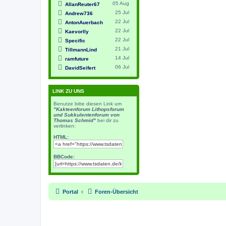
05 Aug
AllanReuter67
25 Jul
Andrew736
22 Jul
AntonAuerbach
22 Jul
Kaevorlly
22 Jul
Specific
21 Jul
TillmannLind
14 Jul
ramfuture
06 Jul
DavidSeifert
LINK ZU UNS
Benutze bitte diesen Link um
"Kakteenforum Lithopsforum
und Sukkulentenforum von
Thomas Schmid"
bei dir zu
verlinken:
HTML:
BBCode:
Portal
Foren-Übersicht