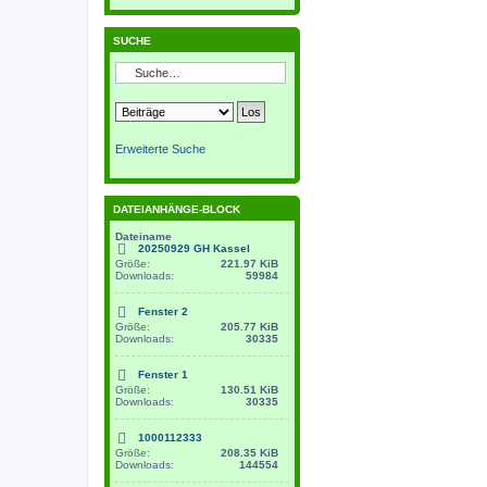
SUCHE
Erweiterte Suche
DATEIANHÄNGE-BLOCK
Dateiname
20250929 GH Kassel
Größe:
221.97 KiB
Downloads:
59984
Fenster 2
Größe:
205.77 KiB
Downloads:
30335
Fenster 1
Größe:
130.51 KiB
Downloads:
30335
1000112333
Größe:
208.35 KiB
Downloads:
144554