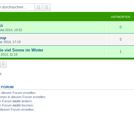
Suche
Erweiterte Suche
ANTWORTEN
ii
0
Mai 2014, 19:52
oup
5
ar 2014, 17:19
ie viel Sonne im Winter
1
l 2013, 11:19
t
M FORUM
diesem Forum erstellen.
men in diesem Forum erstellen.
sem Forum
nicht
ändern.
sem Forum
nicht
löschen.
diesem Forum erstellen.