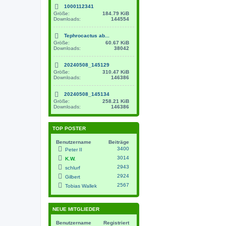
1000112341
Größe:
184.79 KiB
Downloads:
144554
Tephrocactus ab...
Größe:
60.67 KiB
Downloads:
38042
20240508_145129
Größe:
310.47 KiB
Downloads:
146386
20240508_145134
Größe:
258.21 KiB
Downloads:
146386
TOP POSTER
Benutzername
Beiträge
3400
Peter II
3014
K.W.
2943
schlurf
2924
Gilbert
2567
Tobias Wallek
NEUE MITGLIEDER
Benutzername
Registriert