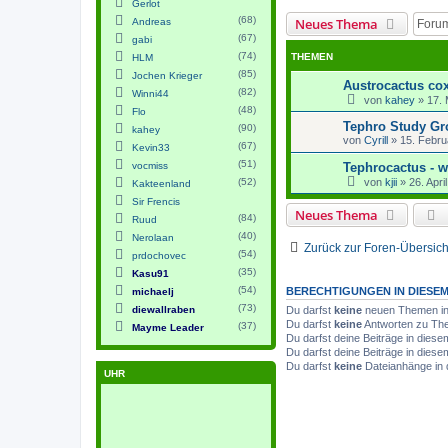
Gerlot
(68)
Neues Thema
Andreas
(67)
gabi
(74)
THEMEN
HLM
(85)
Jochen Krieger
Austrocactus cox
(82)
Winni44
von
kahey
»
17. 
(48)
Flo
Tephro Study Gr
(90)
kahey
von
Cyrill
»
15. Febru
(67)
Kevin33
(51)
vocmiss
Tephrocactus - w
(52)
von
kjii
»
26. Apri
Kakteenland
Sir Frencis
Neues Thema
(84)
Ruud
(40)
Nerolaan
Zurück zur Foren-Übersich
(54)
prdochovec
(35)
Kasu91
(54)
BERECHTIGUNGEN IN DIESE
michaelj
(73)
diewallraben
Du darfst
keine
neuen Themen in 
Du darfst
keine
Antworten zu The
(37)
Mayme Leader
Du darfst deine Beiträge in die
Du darfst deine Beiträge in die
Du darfst
keine
Dateianhänge in 
UHR