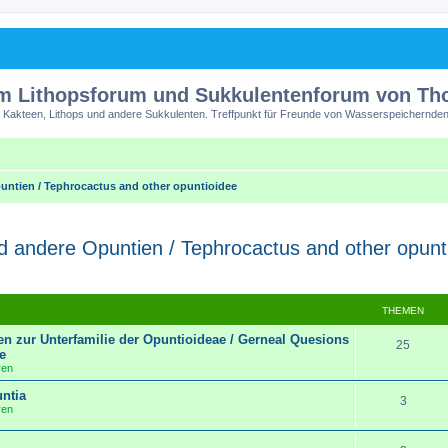
m Lithopsforum und Sukkulentenforum von T
 Kakteen, Lithops und andere Sukkulenten. Treffpunkt für Freunde von Wasserspeichernden
ntien / Tephrocactus and other opuntioidee
 andere Opuntien / Tephrocactus and other opunt
THEMEN
n zur Unterfamilie der Opuntioideae / Gerneal Quesions
25
e
ren
ntia
3
ren