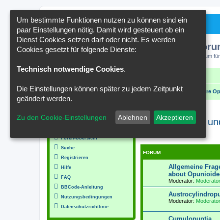
Um bestimmte Funktionen nutzen zu können sind ein
paar Einstellungen nötig. Damit wird gesteuert ob ein
Dienst Cookies setzen darf oder nicht. Es werden
Kakteenforu
Cookies gesetzt für folgende Dienste:
Forum für
Technisch notwendige Cookies
.
Schnellzugriff
FAQ
Kontakt
Die Einstellungen können später zu jedem Zeitpunkt
Portal
Foren-Übersicht
Tephrokakteen und andere Opu
geändert werden.
MENÜ
Zu den Cookie-Einstellungen
Ablehnen
Akzeptieren
Tephrokakteen und
Inhalt
Moderator:
Moderatoren
Foren-Übersicht
Suche
FORUM
Registrieren
Allgemeine Frage
Hilfe
about Opunioide
FAQ
Moderator:
Moderato
BBCode-Anleitung
Austrocylindropu
Nutzungsbedingungen
Moderator:
Moderato
Datenschutzrichtlinie
Cumulopuntia