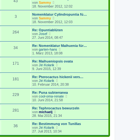
43
s
N
von
Sammy
e
t
e
18. November 2012, 12:02
i
e
u
t
r
e
r
Nomenklatur Cylindropuntia fü…
3
B
s
N
a
von
Sammy
e
t
e
g
18. November 2012, 12:03
i
e
u
t
r
e
Re: Opuntiablüten
r
264
B
s
N
von
Josef
a
e
t
e
27. Juni 2014, 08:47
g
i
e
u
t
r
e
Re: Nomenklatur Maihuenia für…
r
34
B
s
N
von
garten-hans
a
e
t
e
1. März 2013, 18:08
g
i
e
u
t
r
e
Re: Maihueniopsis ovata
r
171
B
s
N
von
Jiri Kolarik
a
e
t
e
9. Juni 2015, 12:39
g
i
e
u
t
r
e
Re: Pterocactus hickenii vers…
r
181
B
s
N
von
Jiri Kolarik
a
e
t
e
10. Februar 2014, 20:38
g
i
e
u
t
r
e
Re: Puna subterranea
r
229
B
s
N
von
cool-oma-renate
a
e
t
e
10. Juni 2014, 21:58
g
i
e
u
t
r
e
Re: Tephrocactus bewurzeln
r
281
B
s
N
von
michaelj
a
e
t
e
28. Mai 2015, 21:34
g
i
e
u
t
r
e
Re: Bestimmung von Tunillas
r
36
B
s
N
von
Jiri Kolarik
a
e
t
e
27. Juli 2013, 10:34
g
i
e
u
t
r
e