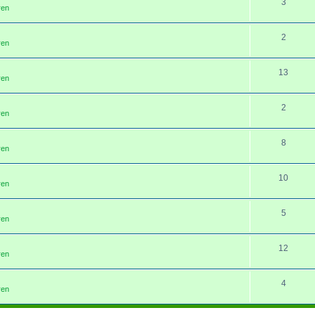
3
ren
2
ren
13
ren
2
ren
8
ren
10
ren
5
ren
12
ren
4
ren