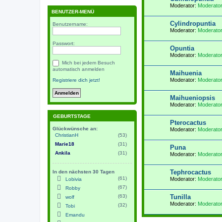
Moderator:
Moderato
BENUTZER-MENÜ
Cylindropuntia
Benutzername:
Moderator:
Moderato
Passwort:
Opuntia
Moderator:
Moderato
Mich bei jedem Besuch
automatisch anmelden
Maihuenia
Moderator:
Moderato
Registriere dich jetzt!
Maihueniopsis
Moderator:
Moderato
GEBURTSTAGE
Pterocactus
Glückwünsche an:
Moderator:
Moderato
ChristianH
(53)
Marie18
(31)
Puna
Ankila
(31)
Moderator:
Moderato
Tephrocactus
In den nächsten 30 Tagen
(61)
Moderator:
Moderato
Lobivia
(67)
Robby
(63)
Tunilla
wolf
Moderator:
Moderato
(32)
Tobi
Emandu