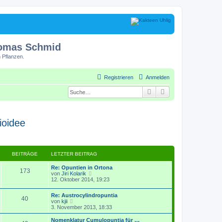
homas Schmid
 Pflanzen.
Registrieren
Anmelden
Suche
Erweiterte Suche
ioidee
BEITRÄGE
LETZTER BEITRAG
Re: Opuntien in Ortona
173
N
von
Jiri Kolarik
e
12. Oktober 2014, 19:23
u
e
Re: Austrocylindropuntia
s
40
N
von
kjii
t
e
3. November 2013, 18:33
e
u
r
e
Nomenklatur Cumulopuntia für …
B