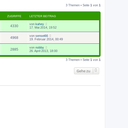
r
B
s
a
e
3 Themen • Seite
1
von
1
t
g
i
e
t
r
r
B
ZUGRIFFE
LETZTER BEITRAG
a
e
g
i
von
kahey
4330
t
17. Mai 2014, 19:52
r
a
von
sensei66
g
4968
19. Februar 2014, 00:49
von
nobby
2885
26. April 2013, 18:00
3 Themen • Seite
1
von
1
Gehe zu