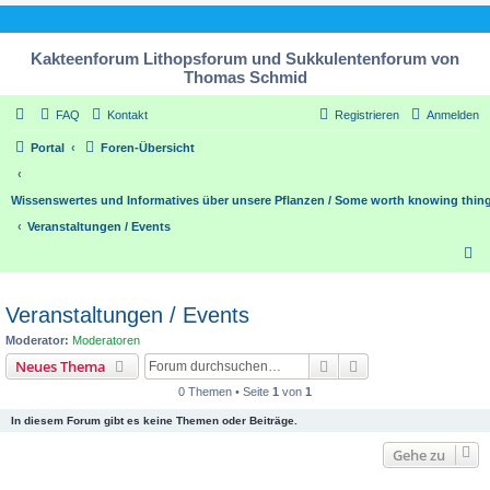
Kakteenforum Lithopsforum und Sukkulentenforum von
Thomas Schmid
FAQ
Kontakt
Registrieren
Anmelden
Portal
Foren-Übersicht
Wissenswertes und Informatives über unsere Pflanzen / Some worth knowing thing
Veranstaltungen / Events
S
u
c
Veranstaltungen / Events
h
Moderator:
Moderatoren
e
Suche
Erweiterte Suche
Neues Thema
0 Themen • Seite
1
von
1
In diesem Forum gibt es keine Themen oder Beiträge.
Gehe zu