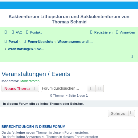
Kakteenforum Lithopsforum und Sukkulentenforum von
Thomas Schmid
FAQ
Kontakt
Registrieren
Anmelden
Portal
Foren-Übersicht
Wissenswertes und Informatives über unsere Pflanzen / Some worth knowing things about our plants
Veranstaltungen / Events
S
u
c
Veranstaltungen / Events
h
Moderator:
Moderatoren
e
Suche
Erweiterte Suche
Neues Thema
0 Themen • Seite
1
von
1
In diesem Forum gibt es keine Themen oder Beiträge.
Gehe zu
BERECHTIGUNGEN IN DIESEM FORUM
Du darfst
keine
neuen Themen in diesem Forum erstellen.
Du darfst
keine
Antworten zu Themen in diesem Forum erstellen.