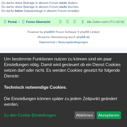
Du darfst deine Beiträge in diesem Forum
nicht
ändern.
Du darfst deine Beiträge in diesem Forum
nicht
löschen.
Du darfst
keine
Dateianhänge in diesem Forum erstellen.
Portal
Foren-Übersicht
Alle Zeiten sind
UTC+02:00
Powered by
phpBB
® Forum Software © phpBB Limited
Deutsche Übersetzung durch
phpBB.de
Datenschutz
|
Nutzungsbedingungen
Um bestimmte Funktionen nutzen zu können sind ein paar
Einstellungen nötig. Damit wird gesteuert ob ein Dienst Cookies
setzen darf oder nicht. Es werden Cookies gesetzt für folgende
Dienste:
Technisch notwendige Cookies
.
Die Einstellungen können später zu jedem Zeitpunkt geändert
werden.
Zu den Cookie-Einstellungen
Ablehnen
Akzeptieren