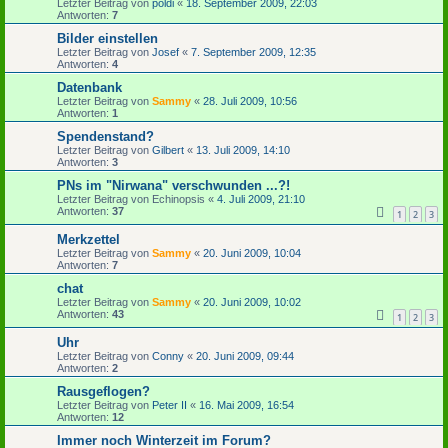
Letzter Beitrag von
poldi
«
18. September 2009, 22:03
Antworten:
7
Bilder einstellen
Letzter Beitrag von
Josef
«
7. September 2009, 12:35
Antworten:
4
Datenbank
Letzter Beitrag von
Sammy
«
28. Juli 2009, 10:56
Antworten:
1
Spendenstand?
Letzter Beitrag von
Gilbert
«
13. Juli 2009, 14:10
Antworten:
3
PNs im "Nirwana" verschwunden ...?!
Letzter Beitrag von
Echinopsis
«
4. Juli 2009, 21:10
Antworten:
37
1
2
3
Merkzettel
Letzter Beitrag von
Sammy
«
20. Juni 2009, 10:04
Antworten:
7
chat
Letzter Beitrag von
Sammy
«
20. Juni 2009, 10:02
Antworten:
43
1
2
3
Uhr
Letzter Beitrag von
Conny
«
20. Juni 2009, 09:44
Antworten:
2
Rausgeflogen?
Letzter Beitrag von
Peter II
«
16. Mai 2009, 16:54
Antworten:
12
Immer noch Winterzeit im Forum?