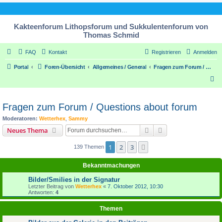
Kakteenforum Lithopsforum und Sukkulentenforum von
Thomas Schmid
FAQ
Kontakt
Registrieren
Anmelden
Portal
Foren-Übersicht
Allgemeines / General
Fragen zum Forum / Questions about forum
S
u
c
Fragen zum Forum / Questions about forum
h
Moderatoren:
Wetterhex
,
Sammy
e
Suche
Erweiterte Suche
Neues Thema
1
2
3
Nächste
139 Themen
Bekanntmachungen
Bilder/Smilies in der Signatur
Letzter Beitrag von
Wetterhex
«
7. Oktober 2012, 10:30
Antworten:
4
Themen