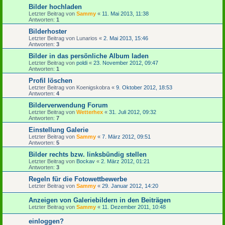
Bilder hochladen
Letzter Beitrag von
Sammy
«
11. Mai 2013, 11:38
Antworten:
1
Bilderhoster
Letzter Beitrag von
Lunarios
«
2. Mai 2013, 15:46
Antworten:
3
Bilder in das persönliche Album laden
Letzter Beitrag von
poldi
«
23. November 2012, 09:47
Antworten:
1
Profil löschen
Letzter Beitrag von
Koenigskobra
«
9. Oktober 2012, 18:53
Antworten:
4
Bilderverwendung Forum
Letzter Beitrag von
Wetterhex
«
31. Juli 2012, 09:32
Antworten:
7
Einstellung Galerie
Letzter Beitrag von
Sammy
«
7. März 2012, 09:51
Antworten:
5
Bilder rechts bzw. linksbündig stellen
Letzter Beitrag von
Bockav
«
2. März 2012, 01:21
Antworten:
3
Regeln für die Fotowettbewerbe
Letzter Beitrag von
Sammy
«
29. Januar 2012, 14:20
Anzeigen von Galeriebildern in den Beiträgen
Letzter Beitrag von
Sammy
«
11. Dezember 2011, 10:48
einloggen?