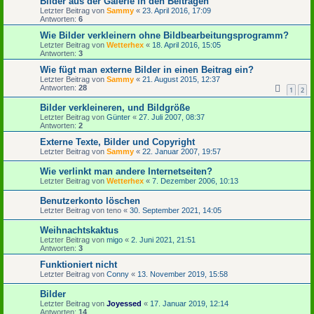
Bilder aus der Galerie in den Beiträgen
Letzter Beitrag von
Sammy
«
23. April 2016, 17:09
Antworten:
6
Wie Bilder verkleinern ohne Bildbearbeitungsprogramm?
Letzter Beitrag von
Wetterhex
«
18. April 2016, 15:05
Antworten:
3
Wie fügt man externe Bilder in einen Beitrag ein?
Letzter Beitrag von
Sammy
«
21. August 2015, 12:37
Antworten:
28
1
2
Bilder verkleineren, und Bildgröße
Letzter Beitrag von
Günter
«
27. Juli 2007, 08:37
Antworten:
2
Externe Texte, Bilder und Copyright
Letzter Beitrag von
Sammy
«
22. Januar 2007, 19:57
Wie verlinkt man andere Internetseiten?
Letzter Beitrag von
Wetterhex
«
7. Dezember 2006, 10:13
Benutzerkonto löschen
Letzter Beitrag von
teno
«
30. September 2021, 14:05
Weihnachtskaktus
Letzter Beitrag von
migo
«
2. Juni 2021, 21:51
Antworten:
3
Funktioniert nicht
Letzter Beitrag von
Conny
«
13. November 2019, 15:58
Bilder
Letzter Beitrag von
Joyessed
«
17. Januar 2019, 12:14
Antworten:
14