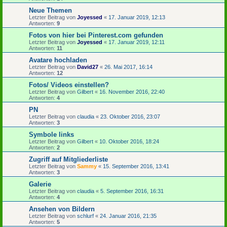
Neue Themen
Letzter Beitrag von
Joyessed
«
17. Januar 2019, 12:13
Antworten:
9
Fotos von hier bei Pinterest.com gefunden
Letzter Beitrag von
Joyessed
«
17. Januar 2019, 12:11
Antworten:
11
Avatare hochladen
Letzter Beitrag von
David27
«
26. Mai 2017, 16:14
Antworten:
12
Fotos/ Videos einstellen?
Letzter Beitrag von
Gilbert
«
16. November 2016, 22:40
Antworten:
4
PN
Letzter Beitrag von
claudia
«
23. Oktober 2016, 23:07
Antworten:
3
Symbole links
Letzter Beitrag von
Gilbert
«
10. Oktober 2016, 18:24
Antworten:
2
Zugriff auf Mitgliederliste
Letzter Beitrag von
Sammy
«
15. September 2016, 13:41
Antworten:
3
Galerie
Letzter Beitrag von
claudia
«
5. September 2016, 16:31
Antworten:
4
Ansehen von Bildern
Letzter Beitrag von
schlurf
«
24. Januar 2016, 21:35
Antworten:
5