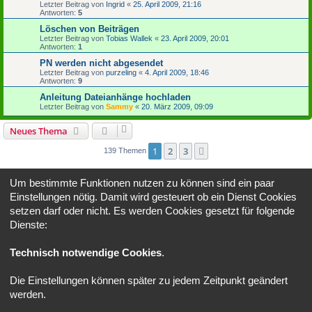
Letzter Beitrag von
Ingrid
«
25. April 2009, 21:16
Antworten:
5
Löschen von Beiträgen
Letzter Beitrag von
Tobias Wallek
«
23. April 2009, 20:01
Antworten:
1
PN werden nicht abgesendet
Letzter Beitrag von
purzeling
«
4. April 2009, 18:46
Antworten:
9
Anleitung Dateianhänge hochladen
Letzter Beitrag von
Sammy
«
20. März 2009, 09:09
Neues Thema
1
2
3
Nächste
139 Themen
Gehe zu
Um bestimmte Funktionen nutzen zu können sind ein paar
Einstellungen nötig. Damit wird gesteuert ob ein Dienst Cookies
BERECHTIGUNGEN IN DIESEM FORUM
setzen darf oder nicht. Es werden Cookies gesetzt für folgende
Du darfst
keine
neuen Themen in diesem Forum erstellen.
Dienste:
Du darfst
keine
Antworten zu Themen in diesem Forum erstellen.
Du darfst deine Beiträge in diesem Forum
nicht
ändern.
Du darfst deine Beiträge in diesem Forum
nicht
löschen.
Technisch notwendige Cookies
.
Du darfst
keine
Dateianhänge in diesem Forum erstellen.
Die Einstellungen können später zu jedem Zeitpunkt geändert
Portal
Foren-Übersicht
Alle Zeiten sind
UTC+02:00
werden.
Powered by
phpBB
® Forum Software © phpBB Limited