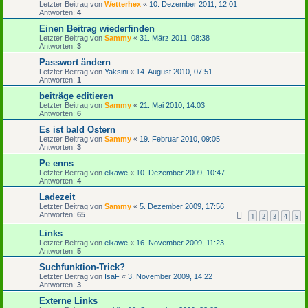
Letzter Beitrag von
Wetterhex
«
10. Dezember 2011, 12:01
Antworten:
4
Einen Beitrag wiederfinden
Letzter Beitrag von
Sammy
«
31. März 2011, 08:38
Antworten:
3
Passwort ändern
Letzter Beitrag von
Yaksini
«
14. August 2010, 07:51
Antworten:
1
beiträge editieren
Letzter Beitrag von
Sammy
«
21. Mai 2010, 14:03
Antworten:
6
Es ist bald Ostern
Letzter Beitrag von
Sammy
«
19. Februar 2010, 09:05
Antworten:
3
Pe enns
Letzter Beitrag von
elkawe
«
10. Dezember 2009, 10:47
Antworten:
4
Ladezeit
Letzter Beitrag von
Sammy
«
5. Dezember 2009, 17:56
Antworten:
65
1
2
3
4
5
Links
Letzter Beitrag von
elkawe
«
16. November 2009, 11:23
Antworten:
5
Suchfunktion-Trick?
Letzter Beitrag von
IsaF
«
3. November 2009, 14:22
Antworten:
3
Externe Links