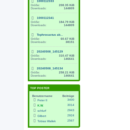
1000112333
Größe:
208.35 KiB
Downloads:
144809
1000112341
Größe:
184.79 KiB
Downloads:
144809
Tephrocactus ab...
Größe:
60.67 KiB
Downloads:
38151
20240508_145129
Größe:
310.47 KiB
Downloads:
146641
20240508_145134
Größe:
258.21 KiB
Downloads:
146641
TOP POSTER
Benutzername
Beiträge
3400
Peter II
3014
K.W.
2943
schlurf
2924
Gilbert
2567
Tobias Wallek