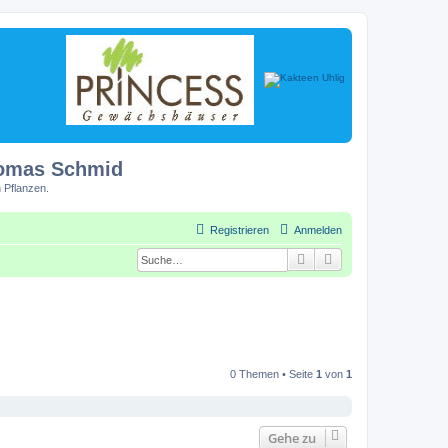
homas Schmid
 Pflanzen.
Registrieren
Anmelden
Suche
Erweiterte Suche
0 Themen • Seite
1
von
1
Gehe zu