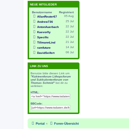
NEUE MITGLIEDER
Benutzername
Registriert
05 Aug
AllanReuter67
25 Jul
Andrew736
22 Jul
AntonAuerbach
22 Jul
Kaevorlly
22 Jul
Specific
21 Jul
TillmannLind
14 Jul
ramfuture
06 Jul
DavidSeifert
LINK ZU UNS
Benutze bitte diesen Link um
"Kakteenforum Lithopsforum
und Sukkulentenforum von
Thomas Schmid"
bei dir zu
verlinken:
HTML:
BBCode:
Portal
Foren-Übersicht