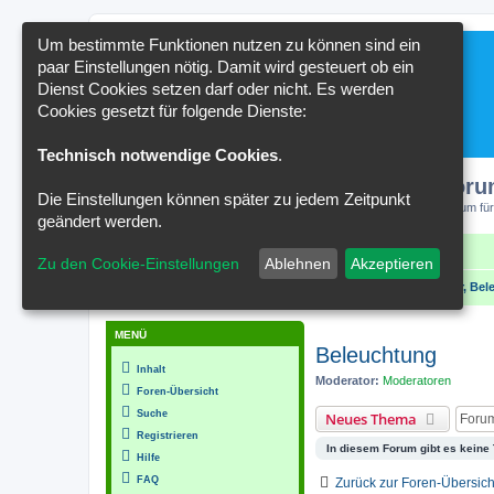
Um bestimmte Funktionen nutzen zu können sind ein
paar Einstellungen nötig. Damit wird gesteuert ob ein
Dienst Cookies setzen darf oder nicht. Es werden
Cookies gesetzt für folgende Dienste:
Technisch notwendige Cookies
.
Kakteenforu
Die Einstellungen können später zu jedem Zeitpunkt
Forum für
geändert werden.
Schnellzugriff
FAQ
Kontakt
Zu den Cookie-Einstellungen
Ablehnen
Akzeptieren
Portal
Foren-Übersicht
Technik, Gewächshäuser, Bel
MENÜ
Beleuchtung
Inhalt
Moderator:
Moderatoren
Foren-Übersicht
Suche
Neues Thema
Registrieren
In diesem Forum gibt es keine
Hilfe
FAQ
Zurück zur Foren-Übersich