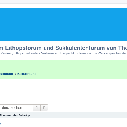
m Lithopsforum und Sukkulentenforum von T
 Kakteen, Lithops und andere Sukkulenten. Treffpunkt für Freunde von Wasserspeichernden
euchtung
Beleuchtung
Suche
Erweiterte Suche
 Themen oder Beiträge.
t