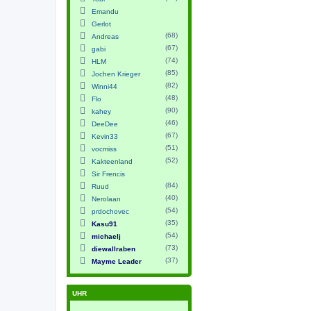
Emandu
Gerlot
(68)
Andreas
(67)
gabi
(74)
HLM
(85)
Jochen Krieger
(82)
Winni44
(48)
Flo
(90)
kahey
(46)
DeeDee
(67)
Kevin33
(51)
vocmiss
(52)
Kakteenland
Sir Frencis
(84)
Ruud
(40)
Nerolaan
(54)
prdochovec
(35)
Kasu91
(54)
michaelj
(73)
diewallraben
(37)
Mayme Leader
UHR