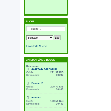
SUCHE
Erweiterte Suche
DATEIANHÄNGE-BLOCK
Dateiname
20250929 GH Kassel
Größe:
221.97 KiB
Downloads:
60092
Fenster 2
Größe:
205.77 KiB
Downloads:
30440
Fenster 1
Größe:
130.51 KiB
Downloads:
30440