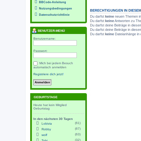
BBCode-Anleitung
Nutzungsbedingungen
BERECHTIGUNGEN IN DIESE
Datenschutzrichtlinie
Du darfst
keine
neuen Themen in 
Du darfst
keine
Antworten zu The
Du darfst deine Beiträge in die
Du darfst deine Beiträge in die
BENUTZER-MENÜ
Du darfst
keine
Dateianhänge in 
Benutzername:
Passwort:
Mich bei jedem Besuch
automatisch anmelden
Registriere dich jetzt!
GEBURTSTAGE
Heute hat kein Mitglied
Geburtstag
In den nächsten 30 Tagen
(61)
Lobivia
(67)
Robby
(63)
wolf
(32)
Tobi