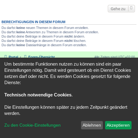
Gehe zu
BERECHTIGUNGEN IN DIESEM FORUM
Du darfst
keine
neuen Themen in diesem Forum erstellen.
Du darfst
keine
Antworten zu Themen in diesem Forum erstellen.
Du darfst deine Beiträge in diesem Forum
nicht
ändern.
Du darfst deine Beiträge in diesem Forum
nicht
löschen.
Du darfst
keine
Dateianhänge in diesem Forum erstellen.
Portal
Foren-Übersicht
Alle Zeiten sind
UTC+02:00
Um bestimmte Funktionen nutzen zu können sind ein paar
Kontakt
Impressum
Alle Cookies löschen
Cookie-Einstellungen
Einstellungen nötig. Damit wird gesteuert ob ein Dienst Cookies
setzen darf oder nicht. Es werden Cookies gesetzt für folgende
Powered by
phpBB
® Forum Software © phpBB Limited
Deutsche Übersetzung durch
phpBB.de
Dienste:
Datenschutz
|
Nutzungsbedingungen
Technisch notwendige Cookies
.
Die Einstellungen können später zu jedem Zeitpunkt geändert
werden.
Zu den Cookie-Einstellungen
Ablehnen
Akzeptieren