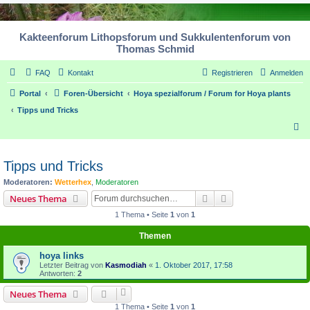
Kakteenforum Lithopsforum und Sukkulentenforum von
Thomas Schmid
FAQ
Kontakt
Registrieren
Anmelden
Portal
Foren-Übersicht
Hoya spezialforum / Forum for Hoya plants
Tipps und Tricks
S
u
c
Tipps und Tricks
h
Moderatoren:
Wetterhex
,
Moderatoren
e
Suche
Erweiterte Suche
Neues Thema
1 Thema • Seite
1
von
1
Themen
hoya links
Letzter Beitrag von
Kasmodiah
«
1. Oktober 2017, 17:58
Antworten:
2
Neues Thema
1 Thema • Seite
1
von
1