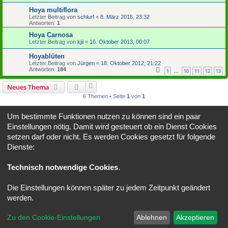
Hoya multiflora
Letzter Beitrag von
schlurf
«
8. März 2016, 23:32
Antworten:
1
Hoya Carnosa
Letzter Beitrag von
kjii
«
16. Oktober 2013, 00:07
Hoyablüten
Letzter Beitrag von
Jürgen
«
18. Oktober 2012, 21:22
Antworten:
184
1
10
11
12
13
…
Neues Thema
6 Themen • Seite
1
von
1
Gehe zu
Um bestimmte Funktionen nutzen zu können sind ein paar
Einstellungen nötig. Damit wird gesteuert ob ein Dienst Cookies
BERECHTIGUNGEN IN DIESEM FORUM
setzen darf oder nicht. Es werden Cookies gesetzt für folgende
Du darfst
keine
neuen Themen in diesem Forum erstellen.
Dienste:
Du darfst
keine
Antworten zu Themen in diesem Forum erstellen.
Du darfst deine Beiträge in diesem Forum
nicht
ändern.
Du darfst deine Beiträge in diesem Forum
nicht
löschen.
Technisch notwendige Cookies
.
Du darfst
keine
Dateianhänge in diesem Forum erstellen.
Die Einstellungen können später zu jedem Zeitpunkt geändert
Portal
Foren-Übersicht
Alle Zeiten sind
UTC+02:00
werden.
Powered by
phpBB
® Forum Software © phpBB Limited
Zu den Cookie-Einstellungen
Ablehnen
Akzeptieren
Deutsche Übersetzung durch
phpBB.de