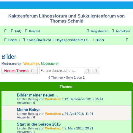
Kakteenforum Lithopsforum und Sukkulentenforum von
Thomas Schmid
FAQ
Kontakt
Registrieren
Anmelden
S
Portal
Foren-Übersicht
Hoya spezialforum / Forum for Hoya plants
Bilder
u
c
Bilder
h
Moderatoren:
Wetterhex
,
Moderatoren
e
Suche
Erweiterte Suche
Neues Thema
6 Themen • Seite
1
von
1
Themen
Bilder meiner neuen...
Letzter Beitrag von
Wetterhex
«
12. September 2016, 15:41
Antworten:
6
Meine Babys
Letzter Beitrag von
Wetterhex
«
24. April 2016, 11:21
Antworten:
6
Start in die Saison 2016
Letzter Beitrag von
Wetterhex
«
9. März 2016, 20:21
Antworten:
1