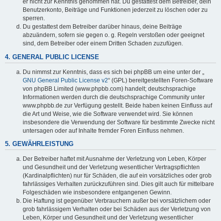
er nicht zur Kenntnis genommen hat. Du gestattest dem Betreiber, dein
Benutzerkonto, Beiträge und Funktionen jederzeit zu löschen oder zu
sperren.
Du gestattest dem Betreiber darüber hinaus, deine Beiträge
abzuändern, sofern sie gegen o. g. Regeln verstoßen oder geeignet
sind, dem Betreiber oder einem Dritten Schaden zuzufügen.
4. GENERAL PUBLIC LICENSE
Du nimmst zur Kenntnis, dass es sich bei phpBB um eine unter der „
GNU General Public License v2
“ (GPL) bereitgestellten Foren-Software
von phpBB Limited (www.phpbb.com) handelt; deutschsprachige
Informationen werden durch die deutschsprachige Community unter
www.phpbb.de zur Verfügung gestellt. Beide haben keinen Einfluss auf
die Art und Weise, wie die Software verwendet wird. Sie können
insbesondere die Verwendung der Software für bestimmte Zwecke nicht
untersagen oder auf Inhalte fremder Foren Einfluss nehmen.
5. GEWÄHRLEISTUNG
Der Betreiber haftet mit Ausnahme der Verletzung von Leben, Körper
und Gesundheit und der Verletzung wesentlicher Vertragspflichten
(Kardinalpflichten) nur für Schäden, die auf ein vorsätzliches oder grob
fahrlässiges Verhalten zurückzuführen sind. Dies gilt auch für mittelbare
Folgeschäden wie insbesondere entgangenen Gewinn.
Die Haftung ist gegenüber Verbrauchern außer bei vorsätzlichem oder
grob fahrlässigem Verhalten oder bei Schäden aus der Verletzung von
Leben, Körper und Gesundheit und der Verletzung wesentlicher