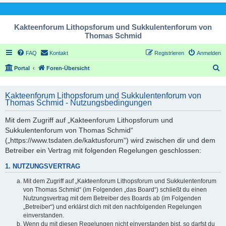
Kakteenforum Lithopsforum und Sukkulentenforum von
Thomas Schmid
FAQ
Kontakt
Registrieren
Anmelden
S
Portal
Foren-Übersicht
u
c
Kakteenforum Lithopsforum und Sukkulentenforum von
Thomas Schmid - Nutzungsbedingungen
h
e
Mit dem Zugriff auf „Kakteenforum Lithopsforum und
Sukkulentenforum von Thomas Schmid“
(„https://www.tsdaten.de/kaktusforum“) wird zwischen dir und dem
Betreiber ein Vertrag mit folgenden Regelungen geschlossen:
1. NUTZUNGSVERTRAG
Mit dem Zugriff auf „Kakteenforum Lithopsforum und Sukkulentenforum
von Thomas Schmid“ (im Folgenden „das Board“) schließt du einen
Nutzungsvertrag mit dem Betreiber des Boards ab (im Folgenden
„Betreiber“) und erklärst dich mit den nachfolgenden Regelungen
einverstanden.
Wenn du mit diesen Regelungen nicht einverstanden bist, so darfst du