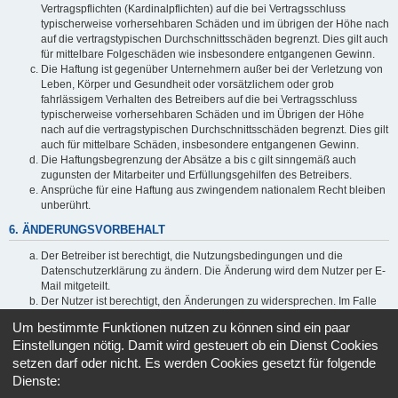
Vertragspflichten (Kardinalpflichten) auf die bei Vertragsschluss
typischerweise vorhersehbaren Schäden und im übrigen der Höhe nach
auf die vertragstypischen Durchschnittsschäden begrenzt. Dies gilt auch
für mittelbare Folgeschäden wie insbesondere entgangenen Gewinn.
Die Haftung ist gegenüber Unternehmern außer bei der Verletzung von
Leben, Körper und Gesundheit oder vorsätzlichem oder grob
fahrlässigem Verhalten des Betreibers auf die bei Vertragsschluss
typischerweise vorhersehbaren Schäden und im Übrigen der Höhe
nach auf die vertragstypischen Durchschnittsschäden begrenzt. Dies gilt
auch für mittelbare Schäden, insbesondere entgangenen Gewinn.
Die Haftungsbegrenzung der Absätze a bis c gilt sinngemäß auch
zugunsten der Mitarbeiter und Erfüllungsgehilfen des Betreibers.
Ansprüche für eine Haftung aus zwingendem nationalem Recht bleiben
unberührt.
6. ÄNDERUNGSVORBEHALT
Der Betreiber ist berechtigt, die Nutzungsbedingungen und die
Datenschutzerklärung zu ändern. Die Änderung wird dem Nutzer per E-
Mail mitgeteilt.
Der Nutzer ist berechtigt, den Änderungen zu widersprechen. Im Falle
des Widerspruchs erlischt das zwischen dem Betreiber und dem Nutzer
Um bestimmte Funktionen nutzen zu können sind ein paar
bestehende Vertragsverhältnis mit sofortiger Wirkung.
Einstellungen nötig. Damit wird gesteuert ob ein Dienst Cookies
Die Änderungen gelten als anerkannt und verbindlich, wenn der Nutzer
setzen darf oder nicht. Es werden Cookies gesetzt für folgende
den Änderungen zugestimmt hat.
Dienste:
Informationen über den Umgang mit deinen persönlichen Daten