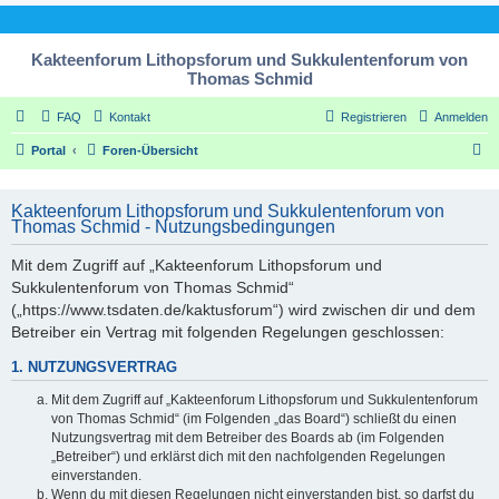
Kakteenforum Lithopsforum und Sukkulentenforum von
Thomas Schmid
FAQ
Kontakt
Registrieren
Anmelden
S
Portal
Foren-Übersicht
u
c
Kakteenforum Lithopsforum und Sukkulentenforum von
Thomas Schmid - Nutzungsbedingungen
h
e
Mit dem Zugriff auf „Kakteenforum Lithopsforum und
Sukkulentenforum von Thomas Schmid“
(„https://www.tsdaten.de/kaktusforum“) wird zwischen dir und dem
Betreiber ein Vertrag mit folgenden Regelungen geschlossen:
1. NUTZUNGSVERTRAG
Mit dem Zugriff auf „Kakteenforum Lithopsforum und Sukkulentenforum
von Thomas Schmid“ (im Folgenden „das Board“) schließt du einen
Nutzungsvertrag mit dem Betreiber des Boards ab (im Folgenden
„Betreiber“) und erklärst dich mit den nachfolgenden Regelungen
einverstanden.
Wenn du mit diesen Regelungen nicht einverstanden bist, so darfst du