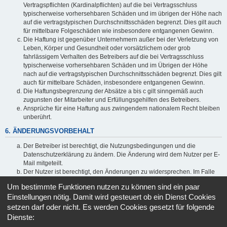
Vertragspflichten (Kardinalpflichten) auf die bei Vertragsschluss
typischerweise vorhersehbaren Schäden und im übrigen der Höhe nach
auf die vertragstypischen Durchschnittsschäden begrenzt. Dies gilt auch
für mittelbare Folgeschäden wie insbesondere entgangenen Gewinn.
Die Haftung ist gegenüber Unternehmern außer bei der Verletzung von
Leben, Körper und Gesundheit oder vorsätzlichem oder grob
fahrlässigem Verhalten des Betreibers auf die bei Vertragsschluss
typischerweise vorhersehbaren Schäden und im Übrigen der Höhe
nach auf die vertragstypischen Durchschnittsschäden begrenzt. Dies gilt
auch für mittelbare Schäden, insbesondere entgangenen Gewinn.
Die Haftungsbegrenzung der Absätze a bis c gilt sinngemäß auch
zugunsten der Mitarbeiter und Erfüllungsgehilfen des Betreibers.
Ansprüche für eine Haftung aus zwingendem nationalem Recht bleiben
unberührt.
6. ÄNDERUNGSVORBEHALT
Der Betreiber ist berechtigt, die Nutzungsbedingungen und die
Datenschutzerklärung zu ändern. Die Änderung wird dem Nutzer per E-
Mail mitgeteilt.
Der Nutzer ist berechtigt, den Änderungen zu widersprechen. Im Falle
des Widerspruchs erlischt das zwischen dem Betreiber und dem Nutzer
Um bestimmte Funktionen nutzen zu können sind ein paar
bestehende Vertragsverhältnis mit sofortiger Wirkung.
Einstellungen nötig. Damit wird gesteuert ob ein Dienst Cookies
Die Änderungen gelten als anerkannt und verbindlich, wenn der Nutzer
setzen darf oder nicht. Es werden Cookies gesetzt für folgende
den Änderungen zugestimmt hat.
Dienste:
Informationen über den Umgang mit deinen persönlichen Daten