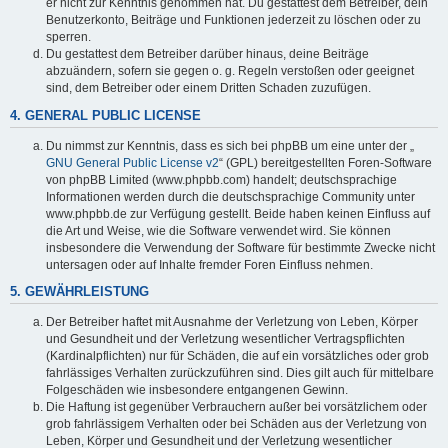
er nicht zur Kenntnis genommen hat. Du gestattest dem Betreiber, dein
Benutzerkonto, Beiträge und Funktionen jederzeit zu löschen oder zu
sperren.
Du gestattest dem Betreiber darüber hinaus, deine Beiträge
abzuändern, sofern sie gegen o. g. Regeln verstoßen oder geeignet
sind, dem Betreiber oder einem Dritten Schaden zuzufügen.
4. GENERAL PUBLIC LICENSE
Du nimmst zur Kenntnis, dass es sich bei phpBB um eine unter der „
GNU General Public License v2
“ (GPL) bereitgestellten Foren-Software
von phpBB Limited (www.phpbb.com) handelt; deutschsprachige
Informationen werden durch die deutschsprachige Community unter
www.phpbb.de zur Verfügung gestellt. Beide haben keinen Einfluss auf
die Art und Weise, wie die Software verwendet wird. Sie können
insbesondere die Verwendung der Software für bestimmte Zwecke nicht
untersagen oder auf Inhalte fremder Foren Einfluss nehmen.
5. GEWÄHRLEISTUNG
Der Betreiber haftet mit Ausnahme der Verletzung von Leben, Körper
und Gesundheit und der Verletzung wesentlicher Vertragspflichten
(Kardinalpflichten) nur für Schäden, die auf ein vorsätzliches oder grob
fahrlässiges Verhalten zurückzuführen sind. Dies gilt auch für mittelbare
Folgeschäden wie insbesondere entgangenen Gewinn.
Die Haftung ist gegenüber Verbrauchern außer bei vorsätzlichem oder
grob fahrlässigem Verhalten oder bei Schäden aus der Verletzung von
Leben, Körper und Gesundheit und der Verletzung wesentlicher