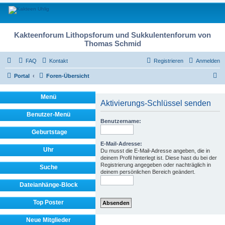
Kakteenforum Lithopsforum und Sukkulentenforum von
Thomas Schmid
FAQ
Kontakt
Registrieren
Anmelden
S
Portal
Foren-Übersicht
u
Menü
c
Aktivierungs-Schlüssel senden
h
Benutzer-Menü
Benutzername:
e
Geburtstage
E-Mail-Adresse:
Uhr
Du musst die E-Mail-Adresse angeben, die in
deinem Profil hinterlegt ist. Diese hast du bei der
Registrierung angegeben oder nachträglich in
Suche
deinem persönlichen Bereich geändert.
Dateianhänge-Block
Top Poster
Neue Mitglieder