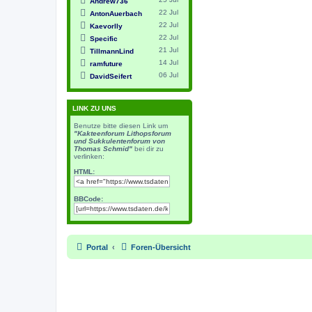
Andrew736
22 Jul
AntonAuerbach
22 Jul
Kaevorlly
22 Jul
Specific
21 Jul
TillmannLind
14 Jul
ramfuture
06 Jul
DavidSeifert
LINK ZU UNS
Benutze bitte diesen Link um
"Kakteenforum Lithopsforum
und Sukkulentenforum von
Thomas Schmid"
bei dir zu
verlinken:
HTML:
BBCode:
Portal
Foren-Übersicht