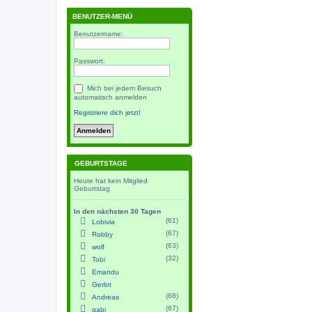
BENUTZER-MENÜ
Benutzername:
Passwort:
Mich bei jedem Besuch
automatisch anmelden
Registriere dich jetzt!
GEBURTSTAGE
Heute hat kein Mitglied
Geburtstag
In den nächsten 30 Tagen
(61)
Lobivia
(67)
Robby
(63)
wolf
(32)
Tobi
Emandu
Gerlot
(68)
Andreas
(67)
gabi