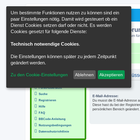
Um bestimmte Funktionen nutzen zu können sind ein
paar Einstellungen nötig. Damit wird gesteuert ob ein
Dienst Cookies setzen darf oder nicht. Es werden
Kakteenforu
Cookies gesetzt für folgende Dienste:
Forum für
Technisch notwendige Cookies
.
Schnellzugriff
FAQ
Kontakt
Die Einstellungen können später zu jedem Zeitpunkt
Portal
Foren-Übersicht
geändert werden.
MENÜ
Zu den Cookie-Einstellungen
Ablehnen
Akzeptieren
Aktivierungs-Schlüss
Inhalt
Benutzername:
Foren-Übersicht
Suche
E-Mail-Adresse:
Du musst die E-Mail-Adresse ang
Registrieren
Diese hast du bei der Registri
Hilfe
persönlichen Bereich geändert.
FAQ
BBCode-Anleitung
Nutzungsbedingungen
Datenschutzrichtlinie