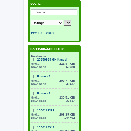
SUCHE
Erweiterte Suche
DATEIANHÄNGE-BLOCK
Dateiname
20250929 GH Kassel
Größe:
221.97 KiB
Downloads:
60088
Fenster 2
Größe:
205.77 KiB
Downloads:
30437
Fenster 1
Größe:
130.51 KiB
Downloads:
30437
1000112333
Größe:
208.35 KiB
Downloads:
144792
1000112341