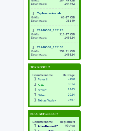
Größe:
184.79 KiB
Downloads:
144792
Tephrocactus ab...
Größe:
60.67 KiB
Downloads:
38140
20240508_145129
Größe:
310.47 KiB
Downloads:
146624
20240508_145134
Größe:
258.21 KiB
Downloads:
146624
TOP POSTER
Benutzername
Beiträge
3400
Peter II
3014
K.W.
2943
schlurf
2924
Gilbert
2567
Tobias Wallek
NEUE MITGLIEDER
Benutzername
Registriert
05 Aug
AllanReuter67
25 Jul