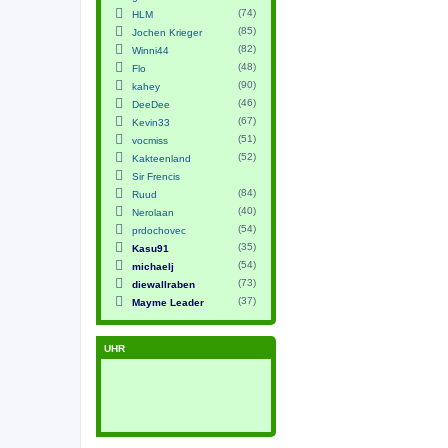
(74)
HLM
(85)
Jochen Krieger
(82)
Winni44
(48)
Flo
(90)
kahey
(46)
DeeDee
(67)
Kevin33
(51)
vocmiss
(52)
Kakteenland
Sir Frencis
(84)
Ruud
(40)
Nerolaan
(54)
prdochovec
(35)
Kasu91
(54)
michaelj
(73)
diewallraben
(37)
Mayme Leader
UHR