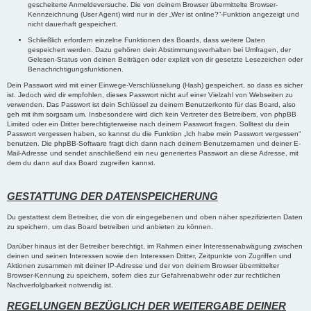
gescheiterte Anmeldeversuche. Die von deinem Browser übermittelte Browser-
Kennzeichnung (User Agent) wird nur in der „Wer ist online?“-Funktion angezeigt und
nicht dauerhaft gespeichert.
Schließlich erfordern einzelne Funktionen des Boards, dass weitere Daten
gespeichert werden. Dazu gehören dein Abstimmungsverhalten bei Umfragen, der
Gelesen-Status von deinen Beiträgen oder explizit von dir gesetzte Lesezeichen oder
Benachrichtigungsfunktionen.
Dein Passwort wird mit einer Einwege-Verschlüsselung (Hash) gespeichert, so dass es sicher
ist. Jedoch wird dir empfohlen, dieses Passwort nicht auf einer Vielzahl von Webseiten zu
verwenden. Das Passwort ist dein Schlüssel zu deinem Benutzerkonto für das Board, also
geh mit ihm sorgsam um. Insbesondere wird dich kein Vertreter des Betreibers, von phpBB
Limited oder ein Dritter berechtigterweise nach deinem Passwort fragen. Solltest du dein
Passwort vergessen haben, so kannst du die Funktion „Ich habe mein Passwort vergessen“
benutzen. Die phpBB-Software fragt dich dann nach deinem Benutzernamen und deiner E-
Mail-Adresse und sendet anschließend ein neu generiertes Passwort an diese Adresse, mit
dem du dann auf das Board zugreifen kannst.
GESTATTUNG DER DATENSPEICHERUNG
Du gestattest dem Betreiber, die von dir eingegebenen und oben näher spezifizierten Daten
zu speichern, um das Board betreiben und anbieten zu können.
Darüber hinaus ist der Betreiber berechtigt, im Rahmen einer Interessenabwägung zwischen
deinen und seinen Interessen sowie den Interessen Dritter, Zeitpunkte von Zugriffen und
Aktionen zusammen mit deiner IP-Adresse und der von deinem Browser übermittelter
Browser-Kennung zu speichern, sofern dies zur Gefahrenabwehr oder zur rechtlichen
Nachverfolgbarkeit notwendig ist.
REGELUNGEN BEZÜGLICH DER WEITERGABE DEINER