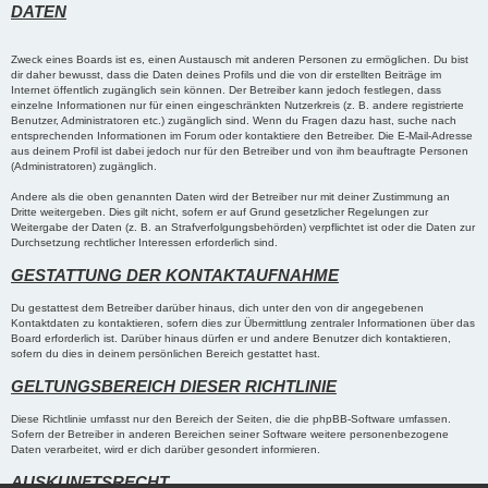
DATEN
Zweck eines Boards ist es, einen Austausch mit anderen Personen zu ermöglichen. Du bist
dir daher bewusst, dass die Daten deines Profils und die von dir erstellten Beiträge im
Internet öffentlich zugänglich sein können. Der Betreiber kann jedoch festlegen, dass
einzelne Informationen nur für einen eingeschränkten Nutzerkreis (z. B. andere registrierte
Benutzer, Administratoren etc.) zugänglich sind. Wenn du Fragen dazu hast, suche nach
entsprechenden Informationen im Forum oder kontaktiere den Betreiber. Die E-Mail-Adresse
aus deinem Profil ist dabei jedoch nur für den Betreiber und von ihm beauftragte Personen
(Administratoren) zugänglich.
Andere als die oben genannten Daten wird der Betreiber nur mit deiner Zustimmung an
Dritte weitergeben. Dies gilt nicht, sofern er auf Grund gesetzlicher Regelungen zur
Weitergabe der Daten (z. B. an Strafverfolgungsbehörden) verpflichtet ist oder die Daten zur
Durchsetzung rechtlicher Interessen erforderlich sind.
GESTATTUNG DER KONTAKTAUFNAHME
Du gestattest dem Betreiber darüber hinaus, dich unter den von dir angegebenen
Kontaktdaten zu kontaktieren, sofern dies zur Übermittlung zentraler Informationen über das
Board erforderlich ist. Darüber hinaus dürfen er und andere Benutzer dich kontaktieren,
sofern du dies in deinem persönlichen Bereich gestattet hast.
GELTUNGSBEREICH DIESER RICHTLINIE
Diese Richtlinie umfasst nur den Bereich der Seiten, die die phpBB-Software umfassen.
Sofern der Betreiber in anderen Bereichen seiner Software weitere personenbezogene
Daten verarbeitet, wird er dich darüber gesondert informieren.
AUSKUNFTSRECHT