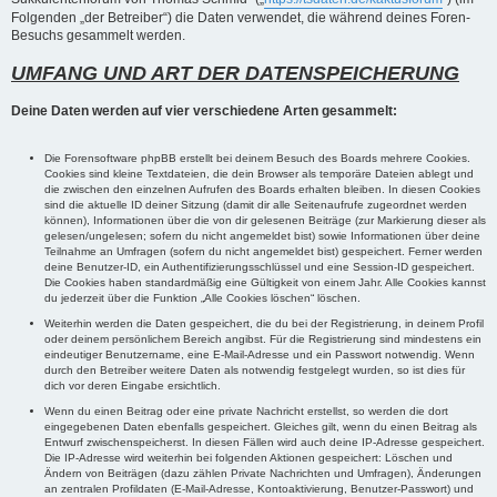
Folgenden „der Betreiber“) die Daten verwendet, die während deines Foren-
Besuchs gesammelt werden.
UMFANG UND ART DER DATENSPEICHERUNG
Deine Daten werden auf vier verschiedene Arten gesammelt:
Die Forensoftware phpBB erstellt bei deinem Besuch des Boards mehrere Cookies.
Cookies sind kleine Textdateien, die dein Browser als temporäre Dateien ablegt und
die zwischen den einzelnen Aufrufen des Boards erhalten bleiben. In diesen Cookies
sind die aktuelle ID deiner Sitzung (damit dir alle Seitenaufrufe zugeordnet werden
können), Informationen über die von dir gelesenen Beiträge (zur Markierung dieser als
gelesen/ungelesen; sofern du nicht angemeldet bist) sowie Informationen über deine
Teilnahme an Umfragen (sofern du nicht angemeldet bist) gespeichert. Ferner werden
deine Benutzer-ID, ein Authentifizierungsschlüssel und eine Session-ID gespeichert.
Die Cookies haben standardmäßig eine Gültigkeit von einem Jahr. Alle Cookies kannst
du jederzeit über die Funktion „Alle Cookies löschen“ löschen.
Weiterhin werden die Daten gespeichert, die du bei der Registrierung, in deinem Profil
oder deinem persönlichem Bereich angibst. Für die Registrierung sind mindestens ein
eindeutiger Benutzername, eine E-Mail-Adresse und ein Passwort notwendig. Wenn
durch den Betreiber weitere Daten als notwendig festgelegt wurden, so ist dies für
dich vor deren Eingabe ersichtlich.
Wenn du einen Beitrag oder eine private Nachricht erstellst, so werden die dort
eingegebenen Daten ebenfalls gespeichert. Gleiches gilt, wenn du einen Beitrag als
Entwurf zwischenspeicherst. In diesen Fällen wird auch deine IP-Adresse gespeichert.
Die IP-Adresse wird weiterhin bei folgenden Aktionen gespeichert: Löschen und
Ändern von Beiträgen (dazu zählen Private Nachrichten und Umfragen), Änderungen
an zentralen Profildaten (E-Mail-Adresse, Kontoaktivierung, Benutzer-Passwort) und