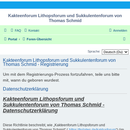
Kakteenforum Lithopsforum und Sukkulentenforum von
Thomas Schmid
FAQ
Kontakt
Anmelden
S
Portal
Foren-Übersicht
u
Sprache:
c
Kakteenforum Lithopsforum und Sukkulentenforum von
h
Thomas Schmid - Registrierung
e
Um mit dem Registrierungs-Prozess fortzufahren, teile uns bitte
mit, wann du geboren wurdest.
Datenschutzerklärung
Kakteenforum Lithopsforum und
Sukkulentenforum von Thomas Schmid -
Datenschutzerklärung
Diese Richtlinie beschreibt, wie „Kakteenforum Lithopsforum und
Sukkulentenforum von Thomas Schmid“ („
https://tsdaten.de/kaktusforum
“) (im