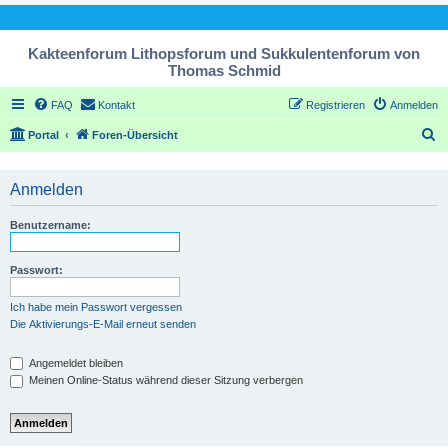
Kakteenforum Lithopsforum und Sukkulentenforum von
Thomas Schmid
FAQ
Kontakt
Registrieren
Anmelden
S
Portal
Foren-Übersicht
u
c
Anmelden
h
Benutzername:
e
Passwort:
Ich habe mein Passwort vergessen
Die Aktivierungs-E-Mail erneut senden
Angemeldet bleiben
Meinen Online-Status während dieser Sitzung verbergen