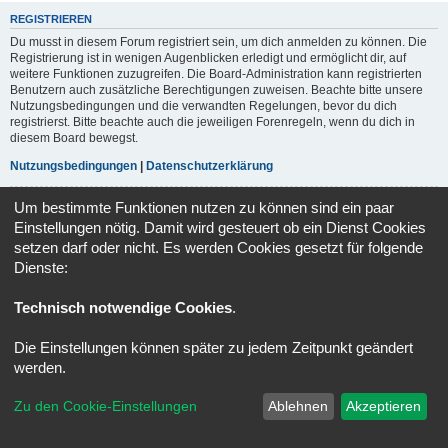
REGISTRIEREN
Du musst in diesem Forum registriert sein, um dich anmelden zu können. Die
Registrierung ist in wenigen Augenblicken erledigt und ermöglicht dir, auf
weitere Funktionen zuzugreifen. Die Board-Administration kann registrierten
Benutzern auch zusätzliche Berechtigungen zuweisen. Beachte bitte unsere
Nutzungsbedingungen und die verwandten Regelungen, bevor du dich
registrierst. Bitte beachte auch die jeweiligen Forenregeln, wenn du dich in
diesem Board bewegst.
Nutzungsbedingungen
|
Datenschutzerklärung
Um bestimmte Funktionen nutzen zu können sind ein paar
Registrieren
Einstellungen nötig. Damit wird gesteuert ob ein Dienst Cookies
setzen darf oder nicht. Es werden Cookies gesetzt für folgende
Dienste:
Portal
Foren-Übersicht
Alle Zeiten sind
UTC+02:00
Powered by
phpBB
® Forum Software © phpBB Limited
Technisch notwendige Cookies
.
Deutsche Übersetzung durch
phpBB.de
Datenschutz
|
Nutzungsbedingungen
Die Einstellungen können später zu jedem Zeitpunkt geändert
werden.
Zu den Cookie-Einstellungen
Ablehnen
Akzeptieren