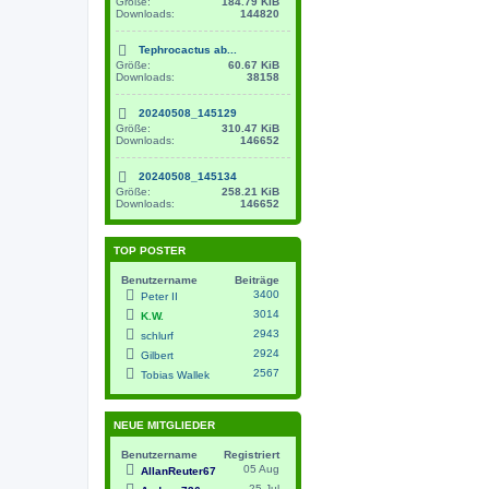
Größe:
184.79 KiB
Downloads:
144820
Tephrocactus ab...
Größe:
60.67 KiB
Downloads:
38158
20240508_145129
Größe:
310.47 KiB
Downloads:
146652
20240508_145134
Größe:
258.21 KiB
Downloads:
146652
TOP POSTER
Benutzername
Beiträge
3400
Peter II
3014
K.W.
2943
schlurf
2924
Gilbert
2567
Tobias Wallek
NEUE MITGLIEDER
Benutzername
Registriert
05 Aug
AllanReuter67
25 Jul