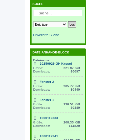
SUCHE
Erweiterte Suche
DATEIANHÄNGE-BLOCK
Dateiname
20250929 GH Kassel
Größe:
221.97 KiB
Downloads:
60097
Fenster 2
Größe:
205.77 KiB
Downloads:
30449
Fenster 1
Größe:
130.51 KiB
Downloads:
30449
1000112333
Größe:
208.35 KiB
Downloads:
144820
1000112341