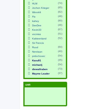
(74)
HLM
(85)
Jochen Krieger
(82)
Winni44
(48)
Flo
(90)
kahey
(46)
DeeDee
(67)
Kevin33
(51)
vocmiss
(52)
Kakteenland
Sir Frencis
(84)
Ruud
(40)
Nerolaan
(54)
prdochovec
(35)
Kasu91
(54)
michaelj
(73)
diewallraben
(37)
Mayme Leader
UHR