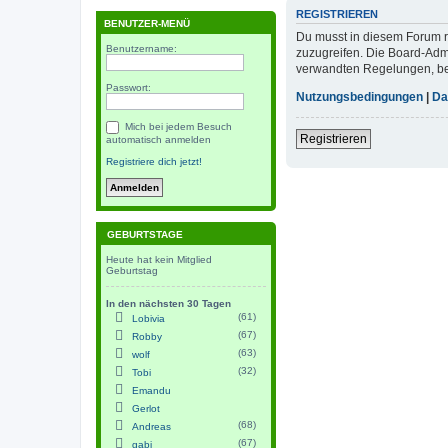
REGISTRIEREN
BENUTZER-MENÜ
Du musst in diesem Forum re
Benutzername:
zuzugreifen. Die Board-Adm
verwandten Regelungen, bevo
Passwort:
Nutzungsbedingungen
|
Da
Mich bei jedem Besuch
Registrieren
automatisch anmelden
Registriere dich jetzt!
GEBURTSTAGE
Heute hat kein Mitglied
Geburtstag
In den nächsten 30 Tagen
(61)
Lobivia
(67)
Robby
(63)
wolf
(32)
Tobi
Emandu
Gerlot
(68)
Andreas
(67)
gabi