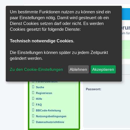
Um bestimmte Funktionen nutzen zu können sind ein
paar Einstellungen nötig. Damit wird gesteuert ob ein
Dienst Cookies setzen darf oder nicht. Es werden
Kakteenforu
Cookies gesetzt für folgende Dienste:
Forum für
Technisch notwendige Cookies
.
Schnellzugriff
FAQ
Kontakt
Die Einstellungen können später zu jedem Zeitpunkt
Portal
Foren-Übersicht
geändert werden.
MENÜ
Zu den Cookie-Einstellungen
Ablehnen
Akzeptieren
Anmelden
Inhalt
Benutzername:
Foren-Übersicht
Suche
Passwort:
Registrieren
Hilfe
FAQ
BBCode-Anleitung
Nutzungsbedingungen
Datenschutzrichtlinie