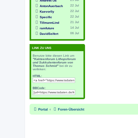
Andrew736
22 Jul
AntonAuerbach
22 Jul
Kaevorlly
22 Jul
Specific
21 Jul
TillmannLind
14 Jul
ramfuture
06 Jul
DavidSeifert
LINK ZU UNS
Benutze bitte diesen Link um
"Kakteenforum Lithopsforum
und Sukkulentenforum von
Thomas Schmid"
bei dir zu
verlinken:
HTML:
BBCode:
Portal
Foren-Übersicht