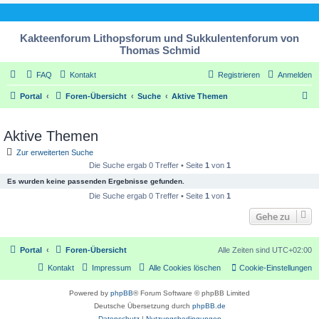
Kakteenforum Lithopsforum und Sukkulentenforum von
Thomas Schmid
FAQ
Kontakt
Registrieren
Anmelden
S
Portal
Foren-Übersicht
Suche
Aktive Themen
u
c
Aktive Themen
h
Zur erweiterten Suche
e
Die Suche ergab 0 Treffer • Seite
1
von
1
Es wurden keine passenden Ergebnisse gefunden.
Die Suche ergab 0 Treffer • Seite
1
von
1
Gehe zu
Portal
Foren-Übersicht
Alle Zeiten sind
UTC+02:00
Kontakt
Impressum
Alle Cookies löschen
Cookie-Einstellungen
Powered by
phpBB
® Forum Software © phpBB Limited
Deutsche Übersetzung durch
phpBB.de
Datenschutz
|
Nutzungsbedingungen