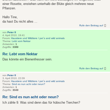
einer Rosette, enstehen unterhalb der Blüte gleich mehrere neue
Pflanzen.
Hallo Tine,
da hast Du nicht alles ...
Rufe den Beitrag auf
von
Peter II
4. April 2010, 19:41
Forum:
Haustiere und Wildtiere / pet´s and wild animals
Thema:
Lebt vom Nektar
Antworten:
1
Zugriffe:
3389
Re: Lebt vom Nektar
Das könnte ein Bienenfresser sein.
Rufe den Beitrag auf
von
Peter II
3. April 2010, 22:09
Forum:
Haustiere und Wildtiere / pet´s and wild animals
Thema:
Sind es nun acht oder neun?
Antworten:
1
Zugriffe:
3049
Re: Sind es nun acht oder neun?
Ich zähle 9. Was sind denn das für hübsche Tierchen?