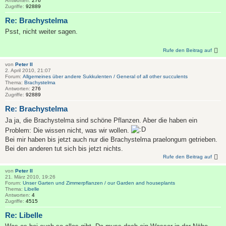
Antworten:
276
Zugriffe:
92889
Re: Brachystelma
Psst, nicht weiter sagen.
Rufe den Beitrag auf
von
Peter II
2. April 2010, 21:07
Forum:
Allgemeines über andere Sukkulenten / General of all other succulents
Thema:
Brachystelma
Antworten:
276
Zugriffe:
92889
Re: Brachystelma
Ja ja, die Brachystelma sind schöne Pflanzen. Aber die haben ein
Problem: Die wissen nicht, was wir wollen.
Bei mir haben bis jetzt auch nur die Brachystelma praelongum getrieben.
Bei den anderen tut sich bis jetzt nichts.
Rufe den Beitrag auf
von
Peter II
21. März 2010, 19:26
Forum:
Unser Garten und Zimmerpflanzen / our Garden and houseplants
Thema:
Libelle
Antworten:
4
Zugriffe:
4515
Re: Libelle