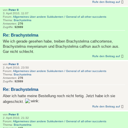
Rufe den Beitrag auf
von
Peter II
3. April 2010, 11:07
Forum:
Allgemeines über andere Sukkulenten / General of all other succulents
Thema:
Brachystelma
Antworten:
276
Zugriffe:
92889
Re: Brachystelma
Wie ich gerade gesehen habe, treiben Brachystelma cathcortense,
Brachystelma meyerianum und Brachystelma caffrun auch schon aus.
Gar nicht schlecht.
Rufe den Beitrag auf
von
Peter II
2. April 2010, 23:50
Forum:
Allgemeines über andere Sukkulenten / General of all other succulents
Thema:
Brachystelma
Antworten:
276
Zugriffe:
92889
Re: Brachystelma
Aber ich hatte meine Bestellung noch nicht fertig. Jetzt habe ich sie
abgeschickt.
Rufe den Beitrag auf
von
Peter II
2. April 2010, 21:32
Forum:
Allgemeines über andere Sukkulenten / General of all other succulents
Thema:
Brachystelma