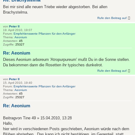
Bei mir sind alle neuen Triebe wieder abgestorben. Bei allen
Brachystelma.
Rufe den Beitrag auf
von
Peter II
19. April 2010, 19:07
Forum:
Empfehlenswerte Pflanzen für den Anfänger
Thema:
Aeonium
Antworten:
45
Zugriffe:
25327
Re: Aeonium
Dieses Aeonium arboreum 'Atropurpureum' mußt Du in die Sonne stellen.
Da bekommen dann die Rosetten ihr typisches dunkelrot.
Rufe den Beitrag auf
von
Peter II
15. April 2010, 19:40
Forum:
Empfehlenswerte Pflanzen für den Anfänger
Thema:
Aeonium
Antworten:
45
Zugriffe:
25327
Re: Aeonium
Beitragvon Tine 49 » 15.04.2010, 13:28
Hallo,
hier wird in verschiedenen Posts geschrieben, Aeonium würde nach dem
Blühen absterben . Das kann ich nicht bestätigen, im Gegenteil, statt