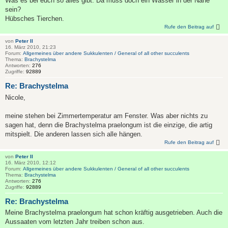
Was es bei euch so alles gibt. Da muss doch ein Wasser in der Nähe
sein?
Hübsches Tierchen.
Rufe den Beitrag auf
von
Peter II
16. März 2010, 21:23
Forum:
Allgemeines über andere Sukkulenten / General of all other succulents
Thema:
Brachystelma
Antworten:
276
Zugriffe:
92889
Re: Brachystelma
Nicole,
meine stehen bei Zimmertemperatur am Fenster. Was aber nichts zu
sagen hat, denn die Brachystelma praelongum ist die einzige, die artig
mitspielt. Die anderen lassen sich alle hängen.
Rufe den Beitrag auf
von
Peter II
16. März 2010, 12:12
Forum:
Allgemeines über andere Sukkulenten / General of all other succulents
Thema:
Brachystelma
Antworten:
276
Zugriffe:
92889
Re: Brachystelma
Meine Brachystelma praelongum hat schon kräftig ausgetrieben. Auch die
Aussaaten vom letzten Jahr treiben schon aus.