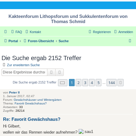
Kakteenforum Lithopsforum und Sukkulentenforum von
Thomas Schmid
FAQ
Kontakt
Registrieren
Anmelden
S
Portal
Foren-Übersicht
Suche
u
c
Die Suche ergab 2152 Treffer
h
Zur erweiterten Suche
e
Suche
Erweiterte Suche
Seite
1
von
144
1
2
3
4
5
144
Nächs
Die Suche ergab 2152 Treffer
…
von
Peter II
1. Januar 2017, 02:47
Forum:
Gewächshäuser und Wintergärten
Thema:
Favorit Gewächshaus?
Antworten:
33
Zugriffe:
28214
Re: Favorit Gewächshaus?
Hi Gilbert,
wollen wir das Rennen wieder aufnehmen?