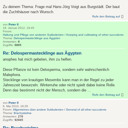
Zu deinem Thema: Frage mal Hans-Jörg Voigt aus Burgstädt. Der baut
die Zuchthäuser nach Wunsch.
Rufe den Beitrag auf
von
Peter II
18. Januar 2012, 19:45
Forum:
Haltung und Pflege von anderen Sukkulenten / Keeping and cultivating of other succulents
Thema:
Delospermastecklinge aus Ägypten
Antworten:
8
Zugriffe:
6865
Re: Delospermastecklinge aus Ägypten
anophes hat mich gebeten, ihm zu helfen.
Diese Pflanze ist kein Delosperma, sondern sehr wahrscheinlich
Malephora.
Stecklinge von krautigen Mesembs kann man in der Regel zu jeder
Jahreszeit bewurzeln. Winterruhe oder nicht spielt dabei keine Rolle.
Denn das bestimmt nicht der Mensch, sondern die ...
Rufe den Beitrag auf
von
Peter II
6. Mai 2010, 18:28
Forum:
Allgemeines über andere Sukkulenten / General of all other succulents
Thema:
Brachystelma
Antworten:
276
Zugriffe:
92945
Re: Brachystelma