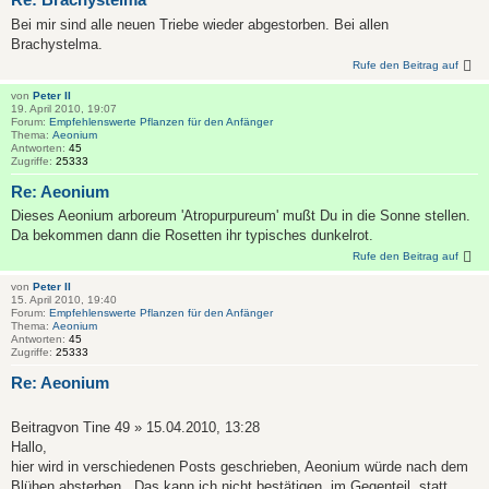
Bei mir sind alle neuen Triebe wieder abgestorben. Bei allen
Brachystelma.
Rufe den Beitrag auf
von
Peter II
19. April 2010, 19:07
Forum:
Empfehlenswerte Pflanzen für den Anfänger
Thema:
Aeonium
Antworten:
45
Zugriffe:
25333
Re: Aeonium
Dieses Aeonium arboreum 'Atropurpureum' mußt Du in die Sonne stellen.
Da bekommen dann die Rosetten ihr typisches dunkelrot.
Rufe den Beitrag auf
von
Peter II
15. April 2010, 19:40
Forum:
Empfehlenswerte Pflanzen für den Anfänger
Thema:
Aeonium
Antworten:
45
Zugriffe:
25333
Re: Aeonium
Beitragvon Tine 49 » 15.04.2010, 13:28
Hallo,
hier wird in verschiedenen Posts geschrieben, Aeonium würde nach dem
Blühen absterben . Das kann ich nicht bestätigen, im Gegenteil, statt