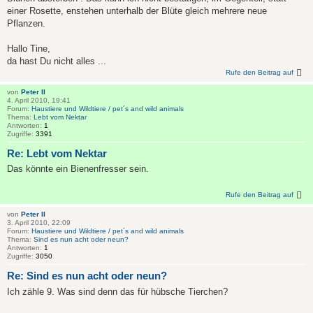
einer Rosette, enstehen unterhalb der Blüte gleich mehrere neue
Pflanzen.
Hallo Tine,
da hast Du nicht alles ...
Rufe den Beitrag auf
von
Peter II
4. April 2010, 19:41
Forum:
Haustiere und Wildtiere / pet´s and wild animals
Thema:
Lebt vom Nektar
Antworten:
1
Zugriffe:
3391
Re: Lebt vom Nektar
Das könnte ein Bienenfresser sein.
Rufe den Beitrag auf
von
Peter II
3. April 2010, 22:09
Forum:
Haustiere und Wildtiere / pet´s and wild animals
Thema:
Sind es nun acht oder neun?
Antworten:
1
Zugriffe:
3050
Re: Sind es nun acht oder neun?
Ich zähle 9. Was sind denn das für hübsche Tierchen?