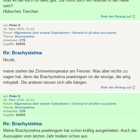
Was es bei euch so alles gibt. Da muss doch ein Wasser in der Nähe
sein?
Hübsches Tierchen.
Rufe den Beitrag auf
von
Peter II
16. März 2010, 21:23
Forum:
Allgemeines über andere Sukkulenten / General of all other succulents
Thema:
Brachystelma
Antworten:
276
Zugriffe:
92945
Re: Brachystelma
Nicole,
meine stehen bei Zimmertemperatur am Fenster. Was aber nichts zu
sagen hat, denn die Brachystelma praelongum ist die einzige, die artig
mitspielt. Die anderen lassen sich alle hängen.
Rufe den Beitrag auf
von
Peter II
16. März 2010, 12:12
Forum:
Allgemeines über andere Sukkulenten / General of all other succulents
Thema:
Brachystelma
Antworten:
276
Zugriffe:
92945
Re: Brachystelma
Meine Brachystelma praelongum hat schon kräftig ausgetrieben. Auch die
Aussaaten vom letzten Jahr treiben schon aus.