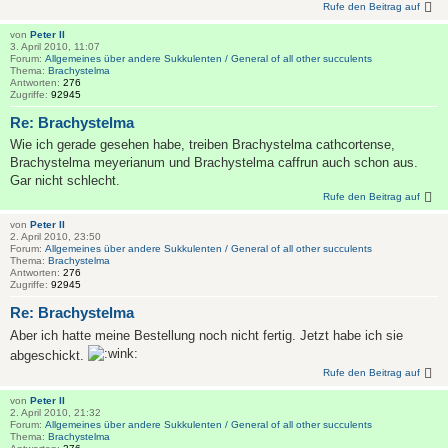
Rufe den Beitrag auf
von
Peter II
3. April 2010, 11:07
Forum:
Allgemeines über andere Sukkulenten / General of all other succulents
Thema:
Brachystelma
Antworten:
276
Zugriffe:
92945
Re: Brachystelma
Wie ich gerade gesehen habe, treiben Brachystelma cathcortense,
Brachystelma meyerianum und Brachystelma caffrun auch schon aus.
Gar nicht schlecht.
Rufe den Beitrag auf
von
Peter II
2. April 2010, 23:50
Forum:
Allgemeines über andere Sukkulenten / General of all other succulents
Thema:
Brachystelma
Antworten:
276
Zugriffe:
92945
Re: Brachystelma
Aber ich hatte meine Bestellung noch nicht fertig. Jetzt habe ich sie
abgeschickt.
Rufe den Beitrag auf
von
Peter II
2. April 2010, 21:32
Forum:
Allgemeines über andere Sukkulenten / General of all other succulents
Thema:
Brachystelma