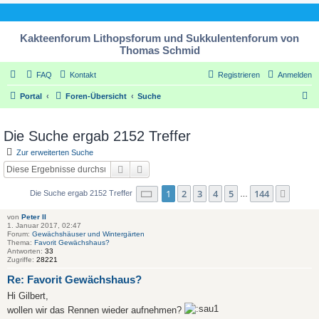
Kakteenforum Lithopsforum und Sukkulentenforum von
Thomas Schmid
FAQ
Kontakt
Registrieren
Anmelden
S
Portal
Foren-Übersicht
Suche
u
c
Die Suche ergab 2152 Treffer
h
Zur erweiterten Suche
e
Suche
Erweiterte Suche
Seite
1
von
144
1
2
3
4
5
144
Nächs
Die Suche ergab 2152 Treffer
…
von
Peter II
1. Januar 2017, 02:47
Forum:
Gewächshäuser und Wintergärten
Thema:
Favorit Gewächshaus?
Antworten:
33
Zugriffe:
28221
Re: Favorit Gewächshaus?
Hi Gilbert,
wollen wir das Rennen wieder aufnehmen?