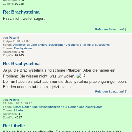
Antworten:
276
Zugriffe:
92945
Re: Brachystelma
Psst, nicht weiter sagen.
Rufe den Beitrag auf
von
Peter II
2. April 2010, 21:07
Forum:
Allgemeines über andere Sukkulenten / General of all other succulents
Thema:
Brachystelma
Antworten:
276
Zugriffe:
92945
Re: Brachystelma
Ja ja, die Brachystelma sind schöne Pflanzen. Aber die haben ein
Problem: Die wissen nicht, was wir wollen.
Bei mir haben bis jetzt auch nur die Brachystelma praelongum getrieben.
Bei den anderen tut sich bis jetzt nichts.
Rufe den Beitrag auf
von
Peter II
21. März 2010, 19:26
Forum:
Unser Garten und Zimmerpflanzen / our Garden and houseplants
Thema:
Libelle
Antworten:
4
Zugriffe:
4517
Re: Libelle