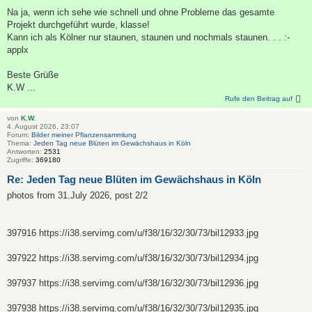
Na ja, wenn ich sehe wie schnell und ohne Probleme das gesamte
Projekt durchgeführt wurde, klasse!
Kann ich als Kölner nur staunen, staunen und nochmals staunen. . . :-
applx
Beste Grüße
K.W ...
Rufe den Beitrag auf
von
K.W.
4. August 2026, 23:07
Forum:
Bilder meiner Pflanzensammlung
Thema:
Jeden Tag neue Blüten im Gewächshaus in Köln
Antworten:
2531
Zugriffe:
369180
Re: Jeden Tag neue Blüten im Gewächshaus in Köln
photos from 31.July 2026, post 2/2
397916 https://i38.servimg.com/u/f38/16/32/30/73/bil12933.jpg
397922 https://i38.servimg.com/u/f38/16/32/30/73/bil12934.jpg
397937 https://i38.servimg.com/u/f38/16/32/30/73/bil12936.jpg
397938 https://i38.servimg.com/u/f38/16/32/30/73/bil12935.jpg